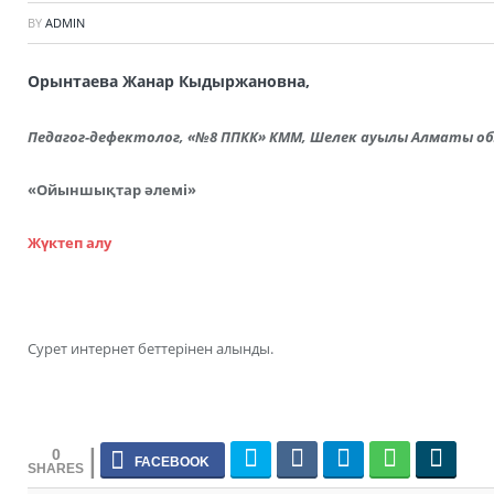
BY
ADMIN
Орынтаева Жанар Кыдыржановна,
Педагог-дефектолог, «№8 ППКК» КММ, Шелек ауылы Алматы о
«Ойыншықтар әлемі»
Жүктеп алу
Сурет интернет беттерінен алынды.
0