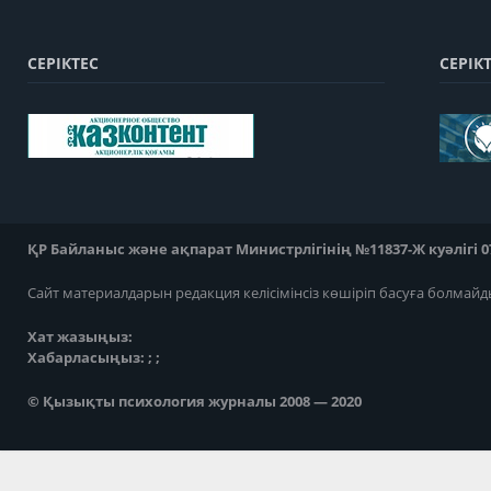
СЕРІКТЕС
СЕРІК
ҚР Байланыс және ақпарат Министрлігінің №11837-Ж куәлігі 07
Сайт материалдарын редакция келісімінсіз көшіріп басуға болмайд
Хат жазыңыз:
Хабарласыңыз: ; ;
© Қызықты психология журналы 2008 — 2020