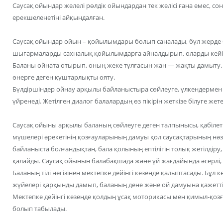
Саусақ ойындар желелі рөлдік ойындардан тек желісі ғана емес, со
ерекшеленетіні айқындалған.
Саусақ ойындар ойын – қойылымдары болып саналады, бұл жерде 
шығармаларды сахналық қойылымдарға айналдырып, оларды кейіп
Баланы ойната отырып, оның жеке тұлғасын жан — жақты дамыту.
өнерге деген құштарлықты ояту.
Бүлдіршіндер ойнау арқылы байланыстыра сөйлеуге, үлкендермен ж
үйренеді. Жетілген диалог балалардың өз пікірін жеткізе білуге жете
Саусақ ойыны арқылы баланың сөйлеуге деген талпынысы, қабілеті 
мүшелері әрекетінің қозғауларының дамуы қол саусақтарының н
байланыста болғандықтан, бала қолының ептілігін толық жетілдіру,
қалайды. Саусақ ойынын балабақшада және үй жағдайында әсерлі, 
Баланың тілі негізінен мектепке дейінгі кезеңде қалыптасады. Бұл 
жүйелері қарқынды дамып, баланың дене және ой дамуына қажетті 
Мектепке дейінгі кезеңде қолдың ұсақ моторикасы мен қимыл-қ
болып табылады.