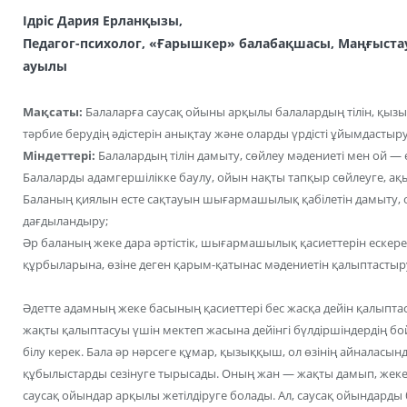
Ідріс Дария Ерланқызы,
Педагог-психолог, «Ғарышкер» балабақшасы,
Маңғыстау
ауылы
Мақсаты:
Балаларға саусақ ойыны арқылы балалардың тілін, қы
тәрбие берудің әдістерін анықтау және оларды үрдісті ұйымдастыру 
Міндеттері:
Балалардың тілін дамыту, сөйлеу мәдениеті мен ой — 
Балаларды адамгершілікке баулу, ойын нақты тапқыр сөйлеуге, ақы
Баланың қиялын есте сақтауын шығармашылық қабілетін дамыту, о
дағдыландыру;
Әр баланың жеке дара әртістік, шығармашылық қасиеттерін ескере
құрбыларына, өзіне деген қарым-қатынас мәдениетін қалыптастыр
Әдетте адамның жеке басының қасиеттері бес жасқа дейін қалыпта
жақты қалыптасуы үшін мектеп жасына дейінгі бүлдіршіндердің бо
білу керек. Бала әр нәрсеге құмар, қызыққыш, ол өзінің айналасын
құбылыстарды сезінуге тырысады. Оның жан — жақты дамып, жеке т
саусақ ойындар арқылы жетілдіруге болады. Ал, саусақ ойындарды