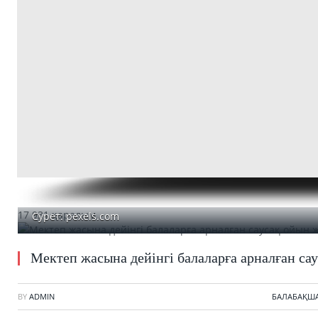
17 931 қаралым
Сурет: pexels.com
Мектеп жасына дейінгі балаларға арналған са
BY
ADMIN
БАЛАБАҚШ