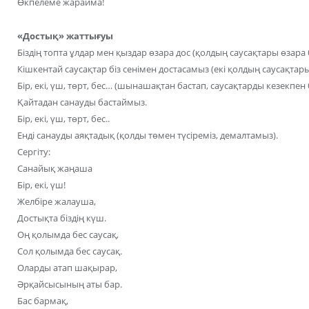
Өкпелеме жарайма!
«Достық» жаттығуы
Біздің топта ұлдар мен қыздар өзара дос (қолдың саусақтары өзара б
Кішкентай саусақтар біз сенімен достасамыз (екі қолдың саусақтарын
Бір, екі, үш, төрт, бес… (шынашақтан бастап, саусақтарды кезекпен б
Қайтадан санауды бастаймыз.
Бір, екі, үш, төрт, бес..
Енді санауды аяқтадық (қолды төмен түсіреміз, демалтамыз).
Сергіту:
Санайық жаңаша
Бір, екі, үш!
Желбіре жалауша,
Достықта біздің күш.
Оң қолымда бес саусақ,
Сол қолымда бес саусақ.
Оларды атап шақырар,
Әрқайсысының аты бар.
Бас бармақ,