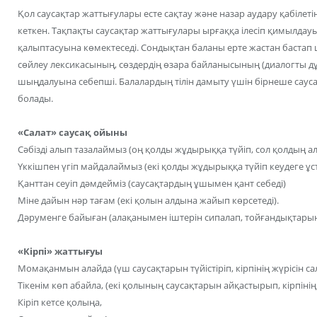
Қол саусақтар жаттығулары есте сақтау және назар аудару қабіле
кеткен. Тақпақты саусақтар жаттығулары ырғаққа ілесіп қимылда
қалыптасуына көмектеседі. Сондықтан баланы ерте жастан баста
сөйлеу лексикасының, сөздердің өзара байланысының (диалогты дұрыс
шыңдалуына себепші. Балалардың тілін дамыту үшін бірнеше сау
болады.
«Салат» саусақ ойыны
Сәбізді алып тазалаймыз (оң қолды жұдырыққа түйіп, сол қолдың 
Үккішпен үгіп майдалаймыз (екі қолды жұдырыққа түйіп кеудеге ұс
Қанттан сеуіп дәмдейміз (саусақтардың ұшымен қант себеді)
Міне дайын нәр тағам (екі қолын алдына жайып көрсетеді).
Дәруменге байыған (алақанымен іштерін сипалап, тойғандықтарын 
«Кірпі» жаттығуы
Момақанмын алайда (үш саусақтарын түйістіріп, кірпінің жүрісін са
Тікенім көп абайла, (екі қолының саусақтарын айқастырып, кірпінің
Кіріп кетсе қолыңа,