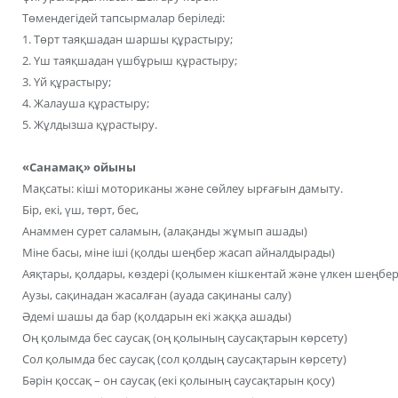
Төмендегідей тапсырмалар беріледі:
1. Төрт таяқшадан шаршы құрастыру;
2. Үш таяқшадан үшбұрыш құрастыру;
3. Үй құрастыру;
4. Жалауша құрастыру;
5. Жұлдызша құрастыру.
«Санамақ» ойыны
Мақсаты: кіші моториканы және сөйлеу ырғағын дамыту.
Бір, екі, үш, төрт, бес,
Анаммен сурет саламын, (алақанды жұмып ашады)
Міне басы, міне іші (қолды шеңбер жасап айналдырады)
Аяқтары, қолдары, көздері (қолымен кішкентай және үлкен шеңбер
Аузы, сақинадан жасалған (ауада сақинаны салу)
Әдемі шашы да бар (қолдарын екі жаққа ашады)
Оң қолымда бес саусақ (оң қолының саусақтарын көрсету)
Сол қолымда бес саусақ (сол қолдың саусақтарын көрсету)
Бәрін қоссақ – он саусақ (екі қолының саусақтарын қосу)