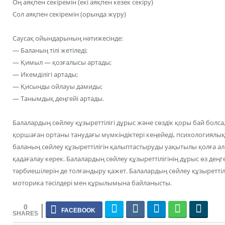
Оң аяқпен секіремін (екі аяқпен кезек секіру)
Сол аяқпен секіремін (орында жүру)
Саусақ ойындарының нәтижесінде:
— Баланың тілі жетіледі;
— Қимыл — қозғалысы артады;
— Икемділігі артады;
— Қисынды ойлауы дамиды;
— Танымдық деңгейі артады.
Балалардың сөйлеу құзыреттілігі дұрыс және сөздік қоры бай болса,
қоршаған ортаны танудағы мүмкіндіктері кеңейеді, психологиялық
баланың сөйлеу құзыреттілігін қалыптастыруды уақытылы қолға ал
қадағалау керек. Балалардың сөйлеу құзыреттілігінің дұрыс өз деңг
тәрбиешілерін де толғандыру қажет. Балалардың сөйлеу құзыреттіл
моторика тәсілдері мен құрылымына байланысты.
0