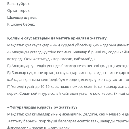
Балаң үйрек,
Ортан терек,
Шылдыр шүмек,
Кішкене бөбек.
Қолдың саусақтарын дамытуға арналған жаттығу.
Мақсаты: қол саусақтарының күрделі үйлесімді қимылдарын дамыт
А) Алақанды үстелдің үстіне қоямыз. Балалар бірінші оң, содан кейі
көтереді. Осы жаттығуды кері жасап, қайталайды.
Б) Алақандар үстелдің үстінде, балалар кезекпен екі қолдың сауса
В) Балалар сұқ және ортаңғы саусақтарымен қаламды немесе қары
қайтадан қалпына келтіреді, бұл жерде қаламды үлкен саусақтан төм
Г) Үстелдің үстінде 10-15 қарындаш немесе есептік таяқшалар жаты
керек. Содан кейін тура солай қайтадан үстелге қою керек. Екінші
«Фигураларды құрастыр» жаттығуы
Мақсаты: қол қимылдарының икемділігін, дәлдігін, көз мөлшерін д
Жаттығу барысы: жүргізуші балаларға есептік таяқшаларды тараты
фигураларды жасап шығару керек.