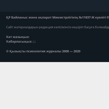
ҚР Байланыс және ақпарат Министрлігінің №11837-Ж куәлігі 07
Сайт материалдарын редакция келісімінсіз көшіріп басуға болмайд
Хат жазыңыз:
Хабарласыңыз: ; ;
© Қызықты психология журналы 2008 — 2020