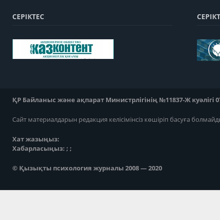
СЕРІКТЕС
СЕРІК
ҚР Байланыс және ақпарат Министрлігінің №11837-Ж куәлігі 07
Сайт материалдарын редакция келісімінсіз көшіріп басуға болмайд
Хат жазыңыз:
Хабарласыңыз: ; ;
© Қызықты психология журналы 2008 — 2020