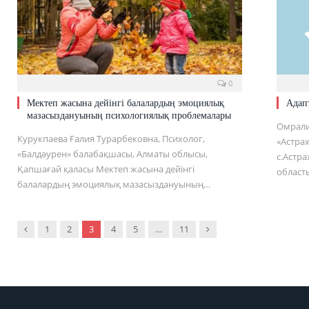
0
Мектеп жасына дейінгі балалардың эмоциялық
Адапт
мазасыздануының психологиялық проблемалары
Омралин
Курукпаева Ғалия Турарбековна, Психолог,
«Астрах
«Балдәурен» балабақшасы, Алматы облысы,
с.Астр
Қапшағай қаласы Мектеп жасына дейінгі
област
балалардың эмоциялық мазасыздануының…
Previous
Next
1
2
3
4
5
…
11