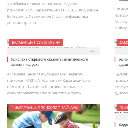
Уралбаева Шолпан Канатовна, Педагог-
Сагинд
психолог, КГУ «Переметнинская СОШ», ЗКО, район
психол
Байтерек, с. Переметное Игры профилактика
Атырау
детских страхов
сезімд
БАЛАБАҚША ПСИХОЛОГЫНА
ДАМ
0
Конспект открытого сказкотерапевтического
Бала
занятия «Страх»
дары
Акбашева Танзиля Мулануровна, Педагог-
Құлмағ
психолог, КГКП я/с «Салтанат», Карагандинская
психол
область, г. Шахтинск Конспект открытого
«М.Жұм
сказкотерапевтического занятия «Страх»
дүниес
"ШЫҒАРМАШЫЛ ПСИХОЛОГ" БАЙҚАУЫ
"ШЫ
Корр