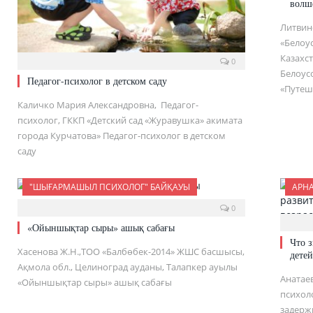
волш
Литвино
«Белоу
Казахст
0
Белоус
Педагог-психолог в детском саду
«Путеш
Каличко Мария Александровна, Педагог-
психолог, ГККП «Детский сад «Журавушка» акимата
города Курчатова» Педагог-психолог в детском
саду
"ШЫҒАРМАШЫЛ ПСИХОЛОГ" БАЙҚАУЫ
АРН
0
«Ойыншықтар сыры» ашық сабағы
Что з
Хасенова Ж.Н.,ТОО «Балбөбек-2014» ЖШС басшысы,
дете
Ақмола обл., Целиноград ауданы, Талапкер ауылы
Анатае
«Ойыншықтар сыры» ашық сабағы
психол
задерж