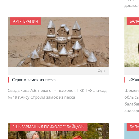
дошко
АРТ-ТЕРАПИЯ
БАЛ
0
Строим замок из песка
«Жанұ
Сыздыкова А.Б. педагог – психолог, ГККП «Ясли-сад
Шөмено
№ 19 г.Аксу Строим замок из песка
облысы
балаба
аналарғ
"ШЫҒАРМАШЫЛ ПСИХОЛОГ" БАЙҚАУЫ
БАЛ