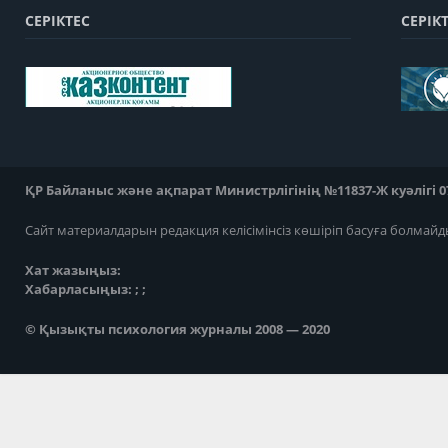
СЕРІКТЕС
СЕРІК
ҚР Байланыс және ақпарат Министрлігінің №11837-Ж куәлігі 07
Сайт материалдарын редакция келісімінсіз көшіріп басуға болмайд
Хат жазыңыз:
Хабарласыңыз: ; ;
© Қызықты психология журналы 2008 — 2020