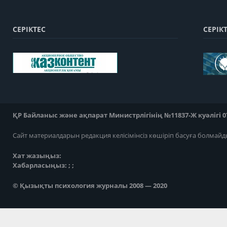
СЕРІКТЕС
СЕРІК
ҚР Байланыс және ақпарат Министрлігінің №11837-Ж куәлігі 07
Сайт материалдарын редакция келісімінсіз көшіріп басуға болмайд
Хат жазыңыз:
Хабарласыңыз: ; ;
© Қызықты психология журналы 2008 — 2020