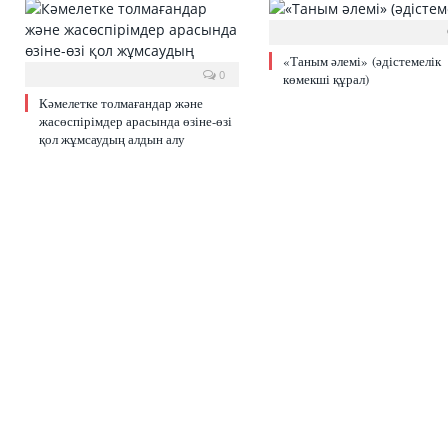
«Таным әлемі» (әдістемелік
0
көмекші құрал)
Кәмелетке толмағандар және
жасөспірімдер арасында өзіне-өзі
қол жұмсаудың алдын алу