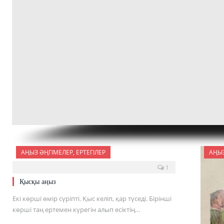
АҢЫЗ ӘҢГІМЕЛЕР, ЕРТЕГІЛЕР
АҢЫЗ
1
Қысқы аңыз
Екі көрші өмір сүріпті. Қыс келіп, қар түседі. Бірінші
көрші таң ертемен күрегін алып есіктің…