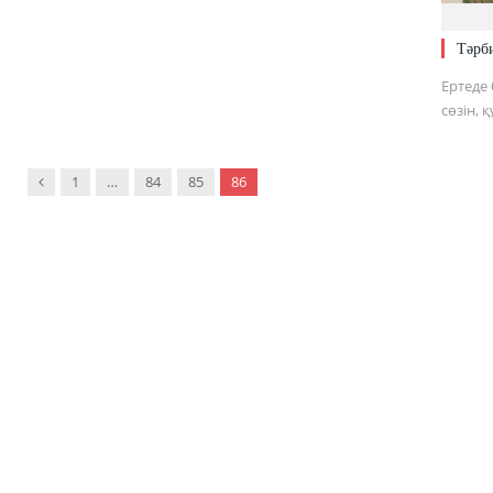
Тәрби
Ертеде
сөзін, қ
Previous
1
…
84
85
86