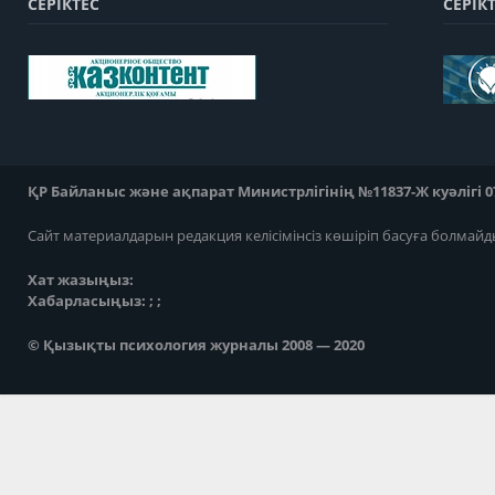
СЕРІКТЕС
СЕРІК
ҚР Байланыс және ақпарат Министрлігінің №11837-Ж куәлігі 07
Сайт материалдарын редакция келісімінсіз көшіріп басуға болмайд
Хат жазыңыз:
Хабарласыңыз: ; ;
© Қызықты психология журналы 2008 — 2020