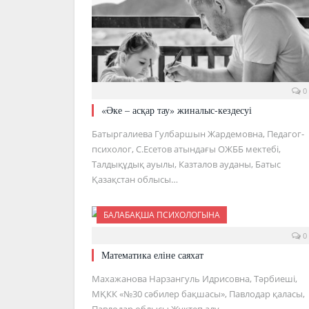
0
«Әке – асқар тау» жиналыс-кездесуі
Батыргалиева Гулбаршын Жардемовна, Педагог-
психолог, С.Есетов атындағы ОЖББ мектебі,
Талдықұдық ауылы, Казталов ауданы, Батыс
Қазақстан облысы…
БАЛАБАҚША ПСИХОЛОГЫНА
0
Математика еліне саяхат
Махажанова Нарзангуль Идрисовна, Тәрбиеші,
МҚКК «№30 сәбилер бақшасы», Павлодар қаласы,
Павлодар облысы Жүктеп алу