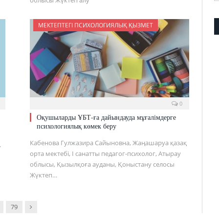
МЕКТЕПТЕГІ ПСИХОЛОГИЯЛЫҚ ҚЫЗМЕТ
0
Оқушыларды ҰБТ-ға дайындауда мұғалімдерге
психологиялық көмек беру
Кабенова Гулжазира Сайыновна, Жаңашаруа қазақ
.
орта мектебі, І санатты педагог-психолог, Атырау
облысы, Қызылқоға ауданы, Қоныстану селосы
Жүктеп…
Next
79