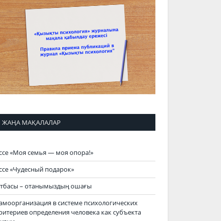
ЖАҢА МАҚАЛАЛАР
ссе «Моя семья — моя опора!»
ссе «Чудесный подарок»
тбасы – отанымыздың ошағы
амоорганизация в системе психологических
ритериев определения человека как субъекта