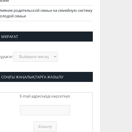
изни
лияние родительской семьи на семейную систему
олодой семьи
МҰРАҒАТ
ұрағат
СОҢҒЫ ЖАҢАЛЫҚТАРҒА ЖАЗЫЛУ
E-mail адресіңізді көрсетіңіз: