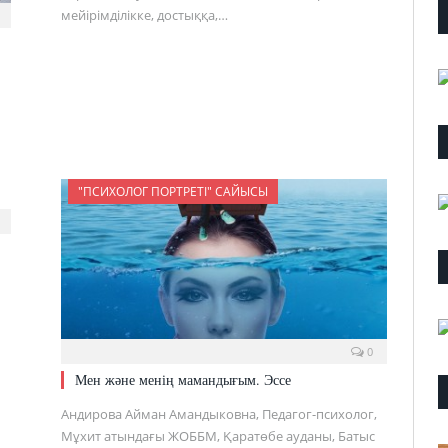
мейірімділікке, достыққа,…
"ПСИХОЛОГ ПОРТРЕТІ" САЙЫСЫ
0
Мен және менің мамандығым. Эссе
Андирова Айман Амандыковна, Педагог-психолог,
Мұхит атындағы ЖОББМ, Қаратөбе ауданы, Батыс