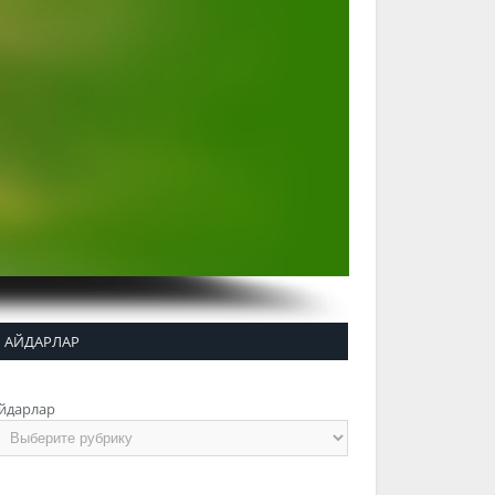
АЙДАРЛАР
йдарлар