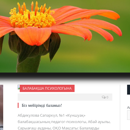
БАЛАБАҚША ПСИХОЛОГЫНА
0
Біз мейірімді баламыз!
А
Абдикулова Сапаркүл, №1 «Күншуақ»
балабақшасының педагог-психологы, Абай ауылы,
Сарыағаш ауданы, ОҚО Мақсаты: Балаларды