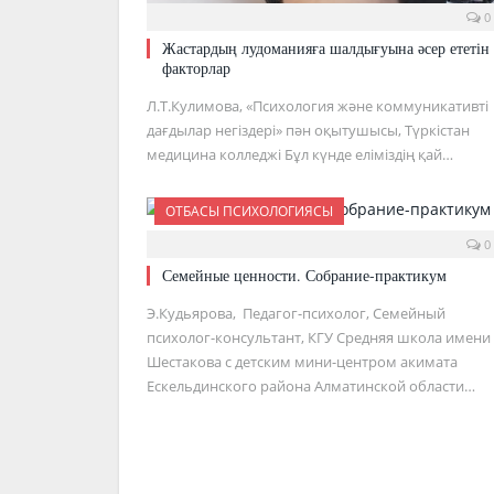
0
Жастардың лудоманияға шалдығуына әсер ететін
факторлар
Л.Т.Кулимова, «Психология және коммуникативті
дағдылар негіздері» пән оқытушысы, Түркістан
медицина колледжі Бұл күнде еліміздің қай…
ОТБАСЫ ПСИХОЛОГИЯСЫ
0
Семейные ценности. Собрание-практикум
Э.Кудьярова, Педагог-психолог, Семейный
психолог-консультант, КГУ Средняя школа имени
Шестакова с детским мини-центром акимата
Ескельдинского района Алматинской области…