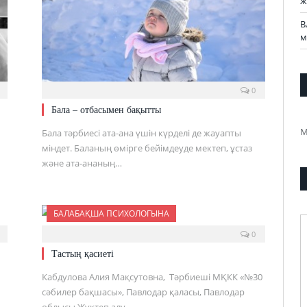
ж
В
м
0
Бала – отбасымен бақытты
М
Бала тәрбиесі ата-ана үшін күрделі де жауапты
міндет. Баланың өмірге бейімдеуде мектеп, ұстаз
және ата-ананың…
БАЛАБАҚША ПСИХОЛОГЫНА
0
Тастың қасиеті
Кабдулова Алия Мақсутовна, Тәрбиеші МҚКК «№30
сәбилер бақшасы», Павлодар қаласы, Павлодар
облысы Жүктеп алу