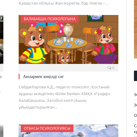
Қазақстан облысы Жан-жүрегім, бар тілегім –…
БАЛАБАҚША ПСИХОЛОГЫНА
0
о
Аюлармен көңілді сәт
Сейдакбарова А.Д., педагог-психолог, Қостанай
г
ауданы әкімдігінің «Білім бөлімі» КМҚК «Гүлдер»
Э
балабақшасы, Затобол кенті (Ашық
Э
ұйымдастырылған…
О
С
ОТБАСЫ ПСИХОЛОГИЯСЫ
к