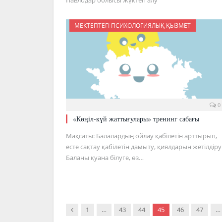
МЕКТЕПТЕГІ ПСИХОЛОГИЯЛЫҚ ҚЫЗМЕТ
0
«Көңіл-күй жаттығулары» тренинг сабағы
Мақсаты: Балалардың ойлау қабілетін арттырып,
есте сақтау қабілетін дамыту, қиялдарын жетілдіру
Баланы қуана білуге, өз…
Previous
1
…
43
44
45
46
47
…