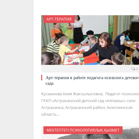
АРТ-ТЕРАПИЯ
0
Арт-терапия в работе педагога-психолога детског
сада
Кусаинова Алия Жаксылыковна, Педагог-психоло
ГККП «Астраханский детский сад «Алпамыс» село
Астраханка, Астраханский район, Акмолинская
область…
МЕКТЕПТЕГІ ПСИХОЛОГИЯЛЫҚ ҚЫЗМЕТ