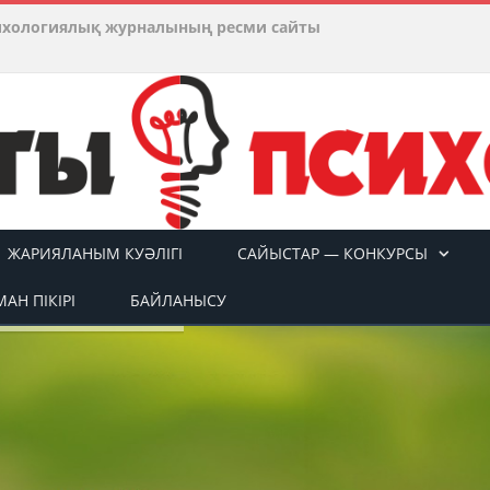
ихологиялық журналының ресми сайты
ЖАРИЯЛАНЫМ КУӘЛІГІ
САЙЫСТАР — КОНКУРСЫ
АН ПІКІРІ
БАЙЛАНЫСУ