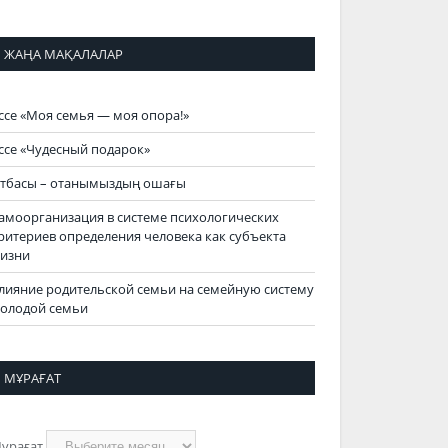
ЖАҢА МАҚАЛАЛАР
ссе «Моя семья — моя опора!»
ссе «Чудесный подарок»
тбасы – отанымыздың ошағы
амоорганизация в системе психологических
ритериев определения человека как субъекта
изни
лияние родительской семьи на семейную систему
олодой семьи
МҰРАҒАТ
ұрағат