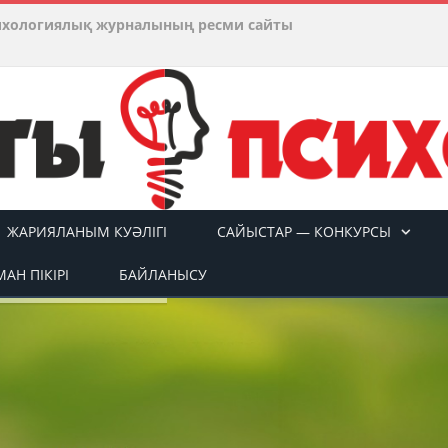
ихологиялық журналының ресми сайты
ЖАРИЯЛАНЫМ КУӘЛІГІ
САЙЫСТАР — КОНКУРСЫ
АН ПІКІРІ
БАЙЛАНЫСУ