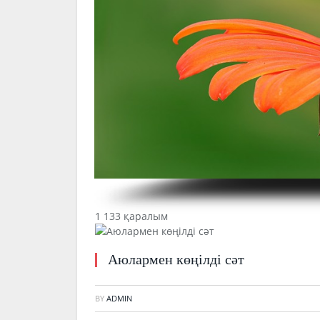
1 133 қаралым
Аюлармен көңілді сәт
BY
ADMIN