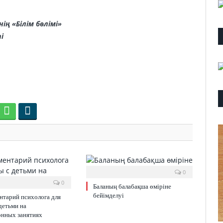
ің «Білім бөлімі»
і
0
0
Баланың балабақша өміріне
бейімделуі
нтарий психолога для
детьми на
онных занятиях