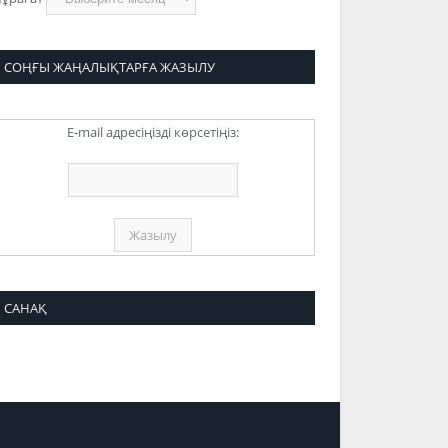
СОҢҒЫ ЖАҢАЛЫҚТАРҒА ЖАЗЫЛУ
E-mail адресіңізді көрсетіңіз:
САНАҚ