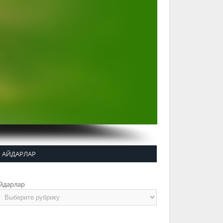
АЙДАРЛАР
йдарлар