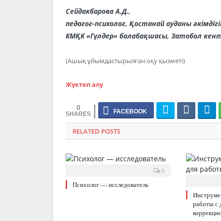
Сейдакбарова А.Д.,
педагог-психолог, Қостанай ауданы әкімдігін
КМҚК «Гүлдер» балабақшасы, Затобол кент
(Ашық ұйымдастырылған оқу қызметі)
Жүктеп алу
0
RELATED POSTS
0
Психолог — исследователь
Инструме
работы с 
коррекци