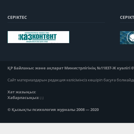
СЕРІКТЕС
СЕРІК
ҚР Байланыс және ақпарат Министрлігінің №11837-Ж куәлігі 07
Сайт материалдарын редакция келісімінсіз көшіріп басуға болмайд
Хат жазыңыз:
Хабарласыңыз: ; ;
© Қызықты психология журналы 2008 — 2020