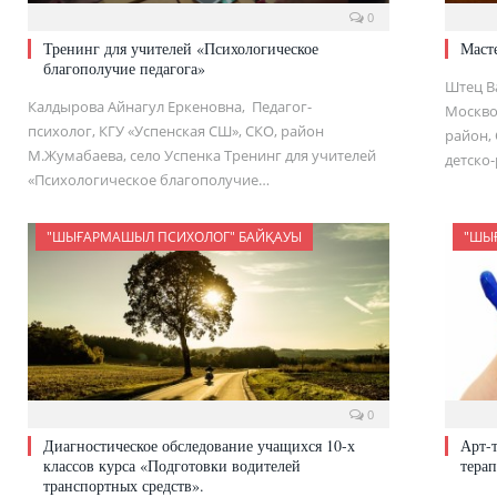
0
Тренинг для учителей «Психологическое
Маст
благополучие педагога»
Штец В
Калдырова Айнагул Еркеновна, Педагог-
Москво
психолог, КГУ «Успенская СШ», СКО, район
район, 
М.Жумабаева, село Успенка Тренинг для учителей
детско
«Психологическое благополучие…
"ШЫҒАРМАШЫЛ ПСИХОЛОГ" БАЙҚАУЫ
"ШЫ
0
Диагностическое обследование учащихся 10-х
Арт-
классов курса «Подготовки водителей
тера
транспортных средств».