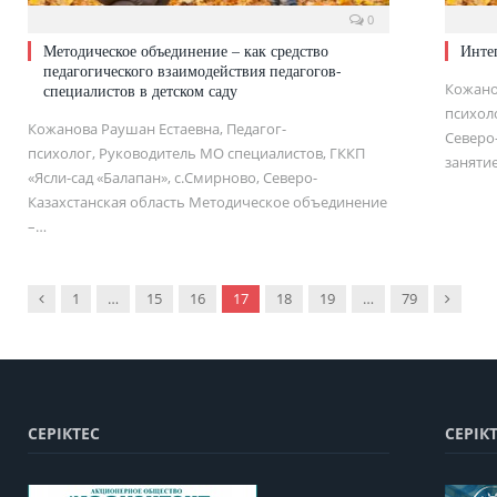
0
Методическое объединение – как средство
Инте
педагогического взаимодействия педагогов-
Кожано
специалистов в детском саду
психоло
Кожанова Раушан Естаевна, Педагог-
Северо
психолог, Руководитель МО специалистов, ГККП
заняти
«Ясли-сад «Балапан», с.Смирново, Северо-
Казахстанская область Методическое объединение
–…
Previous
Next
1
…
15
16
17
18
19
…
79
СЕРІКТЕС
СЕРІК