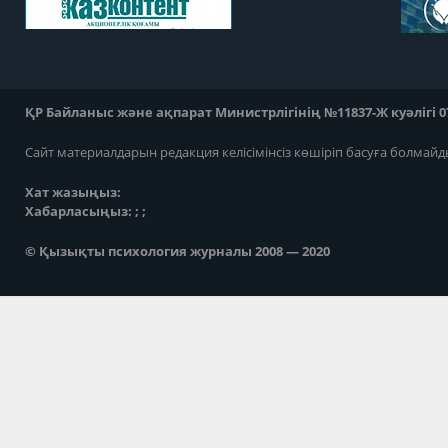
ҚР Байланыс және ақпарат Министрлігінің №11837-Ж куәлігі 07
Сайт материалдарын редакция келісімінсіз көшіріп басуға болмайд
Хат жазыңыз:
Хабарласыңыз: ; ;
© Қызықты психология журналы 2008 — 2020