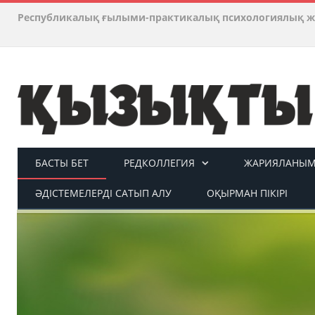
Республикалық ғылыми-практикалық психологиялық ж
БАСТЫ БЕТ
РЕДКОЛЛЕГИЯ
ЖАРИЯЛАНЫМ 
ӘДІСТЕМЕЛЕРДІ САТЫП АЛУ
ОҚЫРМАН ПІКІРІ