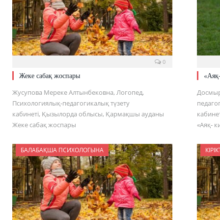
0
Жеке сабақ жоспары
«Аяқ-
Жусупова Мереке Алтынбековна, Логопед,
Досмыр
Психологиялық-педагогикалық түзету
педаго
кабинеті, Қызылорда облысы, Қармақшы ауданы
кабине
Жеке сабақ жоспары
«Аяқ- к
БАЛАБАҚША ПСИХОЛОГЫНА
КІРІ