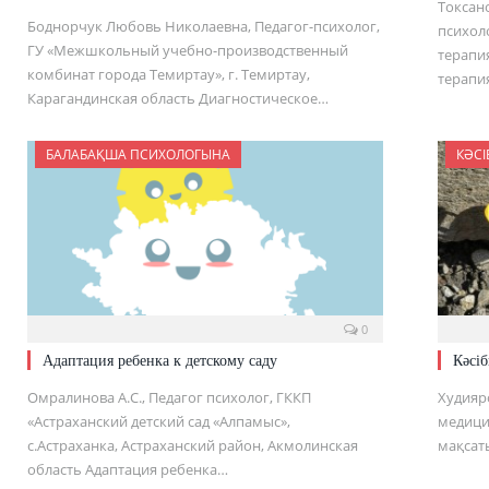
Токсан
Боднорчук Любовь Николаевна, Педагог-психолог,
психол
ГУ «Межшкольный учебно-производственный
терапи
комбинат города Темиртау», г. Темиртау,
терапи
Карагандинская область Диагностическое…
БАЛАБАҚША ПСИХОЛОГЫНА
КӘСІ
0
Адаптация ребенка к детскому саду
Кәсі
Омралинова А.С., Педагог психолог, ГККП
Худияр
«Астраханский детский сад «Алпамыс»,
медици
с.Астраханка, Астраханский район, Акмолинская
мақса
область Адаптация ребенка…