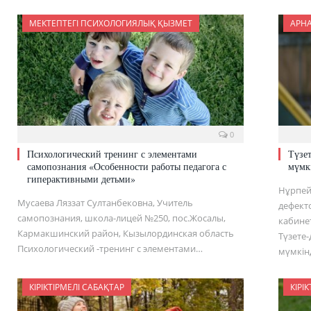
МЕКТЕПТЕГІ ПСИХОЛОГИЯЛЫҚ ҚЫЗМЕТ
АРН
0
Психологический тренинг с элементами
Түзе
самопознания «Особенности работы педагога с
мүмкі
гиперактивными детьми»
Нұрпей
Мусаева Ляззат Султанбековна, Учитель
дефект
самопознания, школа-лицей №250, пос.Жосалы,
кабине
Кармакшинский район, Кызылординская область
Түзете
Психологический -тренинг с элементами…
мүмкін
КІРІКТІРМЕЛІ САБАҚТАР
КІРІ