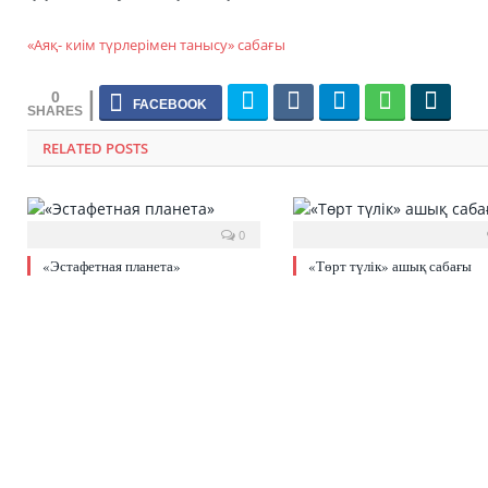
«Аяқ- киім түрлерімен танысу» cабағы
0
RELATED POSTS
0
«Эстафетная планета»
«Төрт түлік» ашық сабағы