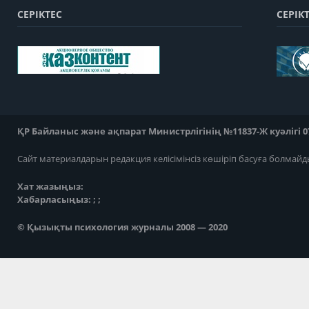
СЕРІКТЕС
СЕРІК
ҚР Байланыс және ақпарат Министрлігінің №11837-Ж куәлігі 07
Сайт материалдарын редакция келісімінсіз көшіріп басуға болмайд
Хат жазыңыз:
Хабарласыңыз: ; ;
© Қызықты психология журналы 2008 — 2020