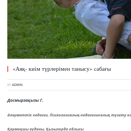
«Аяқ- киім түрлерімен танысу» cабағы
BY
ADMIN
Досмырзақызы Г.
Әлеуметтік педагог,
Психологиялық-педагогикалық түзету к
Қармақшы ауданы, Қызылорда облысы