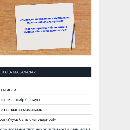
ЖАҢА МАҚАЛАЛАР
сыл анам
өктем — өмір бастауы
ен таңдаған мамандық
ссе «Учусь быть благодарной!»
ормирование творческой активности учащихся в