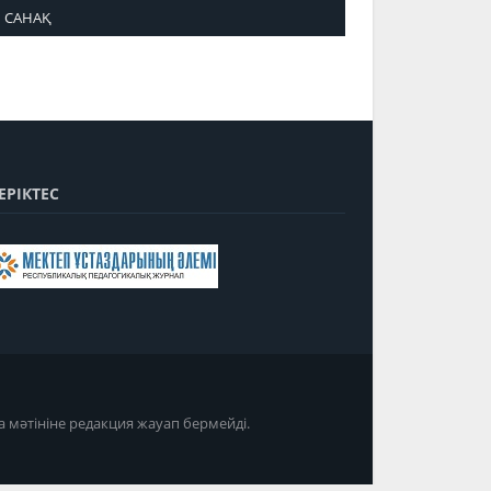
САНАҚ
ЕРІКТЕС
а мәтініне редакция жауап бермейді.