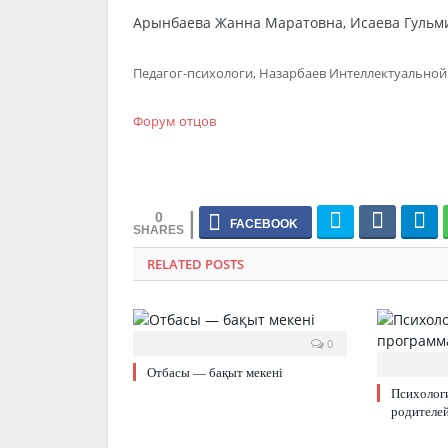
Арынбаева Жанна Маратовна, Исаева Гульми
Педагог-психологи, Назарбаев Интеллектуально
Форум отцов
0
RELATED POSTS
0
Отбасы — бақыт мекені
Психолог
родителе