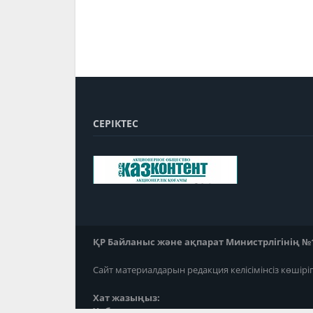
СЕРІКТЕС
ҚР Байланыс және ақпарат Министрлігінің №118
Сайт материалдарын редакция келісімінсіз көшірі
Хат жазыңыз:
Хабарласыңыз: ; ;