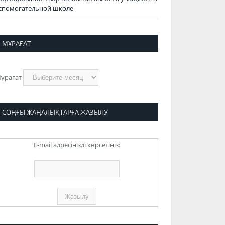
спомогательной школе
МҰРАҒАТ
ұрағат
СОҢҒЫ ЖАҢАЛЫҚТАРҒА ЖАЗЫЛУ
E-mail адресіңізді көрсетіңіз: