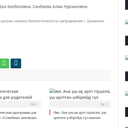
ра Бекболовна, Санбаева Алма Нурхановна
й школы химико-биологического направления г. Шымкент
0
0
ическая программа для
Әке, Ана үш-ақ әріп тіршілік, үш
й «Семейные заповеди»
әріптен үлбірейді гүл шығып