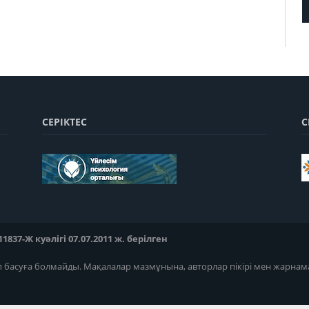
СЕРІКТЕС
С
37-Ж куәлігі 07.07.2011 ж. берілген
п басуға болмайды. Мақалалар мазмұнына, авторлар пікірі мен жарнам