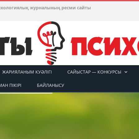
ихологиялық журналының ресми сайты
ЖАРИЯЛАНЫМ КУӘЛІГІ
САЙЫСТАР — КОНКУРСЫ
АН ПІКІРІ
БАЙЛАНЫСУ