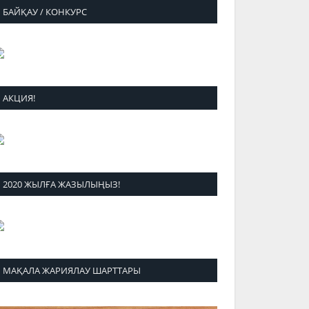
БАЙҚАУ / КОНКУРС
АКЦИЯ!
2020 ЖЫЛҒА ЖАЗЫЛЫҢЫЗ!
МАҚАЛА ЖАРИЯЛАУ ШАРТТАРЫ