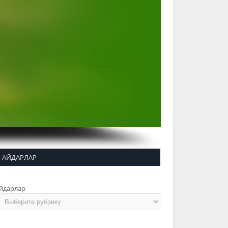
АЙДАРЛАР
йдарлар