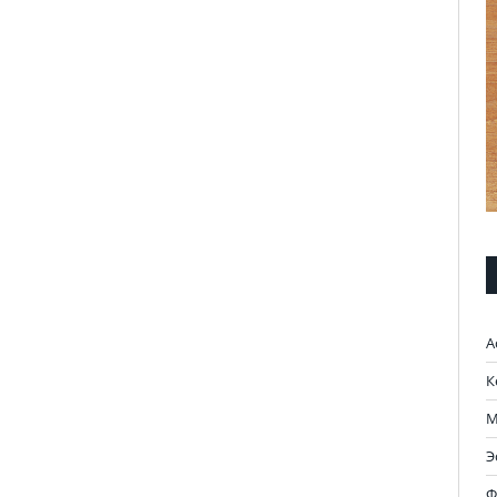
А
К
М
Э
Ф