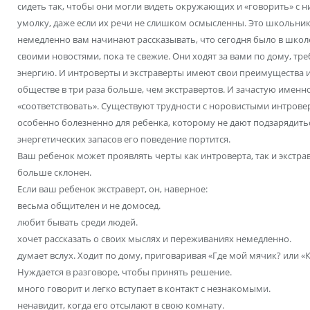
сидеть так, чтобы они могли видеть окружающих и «говорить» с н
умолку, даже если их речи не слишком осмысленны. Это школьник
немедленно вам начинают рассказывать, что сегодня было в школ
своими новостями, пока те свежие. Они ходят за вами по дому, тре
энергию. И интроверты и экстраверты имеют свои преимущества и
обществе в три раза больше, чем экстравертов. И зачастую именн
«соответствовать». Существуют трудности с норовистыми интров
особенно болезненно для ребенка, которому не дают подзарядить
энергетических запасов его поведение портится.
Ваш ребенок может проявлять черты как интроверта, так и экстрав
больше склонен.
Если ваш ребенок экстраверт, он, наверное:
весьма общителен и не домосед.
любит бывать среди людей.
хочет рассказать о своих мыслях и переживаниях немедленно.
думает вслух. Ходит по дому, приговаривая «Где мой мячик? или «Ку
Нуждается в разговоре, чтобы принять решение.
много говорит и легко вступает в контакт с незнакомыми.
ненавидит, когда его отсылают в свою комнату.