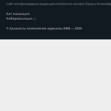
Сайт материалдарын редакция келісімінсіз көшіріп басуға болмайд
Хат жазыңыз:
Хабарласыңыз: ; ;
© Қызықты психология журналы 2008 — 2020