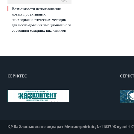
0
Возможности использования
новых проективных
психодиагностических методик
для иссле-дования эмоционального
состояния младших школьников
СЕРІКТЕС
СЕРІК
ҚР Байланыс және ақпарат Министрлігінің №11837-Ж куәлігі 07