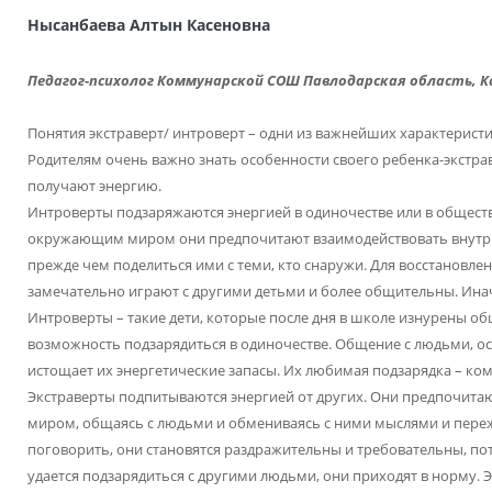
Нысанбаева Алтын Касеновна
Педагог-психолог Коммунарской СОШ Павлодарская область, К
Понятия экстраверт/ интроверт – одни из важнейших характеристи
Родителям очень важно знать особенности своего ребенка-экстрав
получают энергию.
Интроверты подзаряжаются энергией в одиночестве или в обществ
окружающим миром они предпочитают взаимодействовать внутри 
прежде чем поделиться ими с теми, кто снаружи. Для восстановле
замечательно играют с другими детьми и более общительны. Ина
Интроверты – такие дети, которые после дня в школе изнурены о
возможность подзарядиться в одиночестве. Общение с людьми, осо
истощает их энергетические запасы. Их любимая подзарядка – ко
Экстраверты подпитываются энергией от других. Они предпочит
миром, общаясь с людьми и обмениваясь с ними мыслями и переж
поговорить, они становятся раздражительны и требовательны, пото
удается подзарядиться с другими людьми, они приходят в норму. 