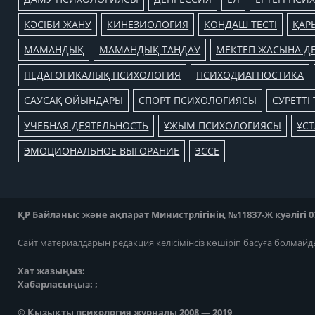
КӘСІБИ ЖАНУ
КИНЕЗИОЛОГИЯ
КОНДАШ ТЕСТІ
ҚАР
МАМАНДЫҚ
МАМАНДЫҚ ТАҢДАУ
МЕКТЕП ЖАСЫНА ДЕ
ПЕДАГОГИКАЛЫҚ ПСИХОЛОГИЯ
ПСИХОДИАГНОСТИКА
САУСАҚ ОЙЫНДАРЫ
СПОРТ ПСИХОЛОГИЯСЫ
СУРЕТТІ 
УЧЕБНАЯ ДЕЯТЕЛЬНОСТЬ
ҰЖЫМ ПСИХОЛОГИЯСЫ
ҰС
ЭМОЦИОНАЛЬНОЕ ВЫГОРАНИЕ
ЭССЕ
ҚР Байланыс және ақпарат Министрлігінің №11837-Ж куәлігі 07
Сайт материалдарын редакция келісімінсіз көшіріп басуға болмайд
Хат жазыңыз:
Хабарласыңыз: ;
© Қызықты психология журналы 2008 — 2019