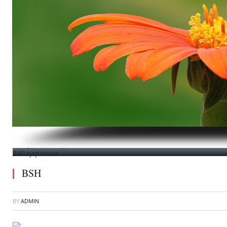
Сурет: М.Тұрсынбекова
240 қаралым
BSH
BY
ADMIN