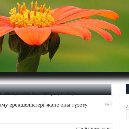
му ерекшеліктері және оны түзету
0
А
АРНАЙЫ ПСИХОЛОГИЯ