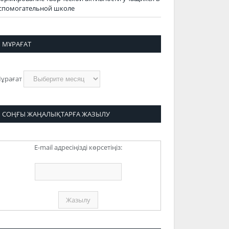
спомогательной школе
МҰРАҒАТ
ұрағат
СОҢҒЫ ЖАҢАЛЫҚТАРҒА ЖАЗЫЛУ
E-mail адресіңізді көрсетіңіз: