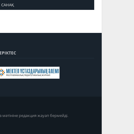
САНАҚ
ЕРІКТЕС
а мәтініне редакция жауап бермейді.