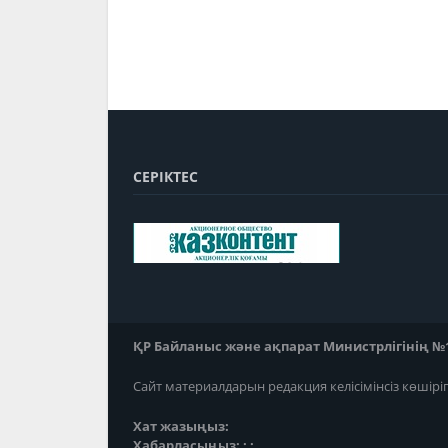
СЕРІКТЕС
ҚР Байланыс және ақпарат Министрлігінің №118
Сайт материалдарын редакция келісімінсіз көшірі
Хат жазыңыз:
Хабарласыңыз: ; ;