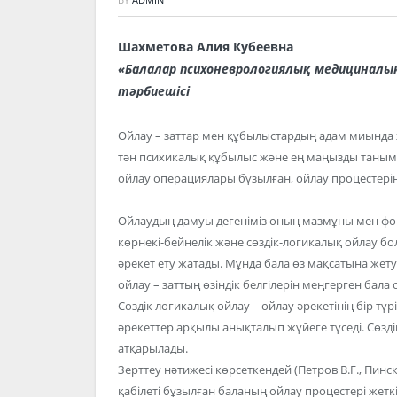
Шахметова Алия Кубеевна
«Балалар психоневрологиялық медициналы
тәрбиешісі
Ойлау – заттар мен құбылыстардың адам миында 
тән психикалық құбылыс және ең маңызды таным п
ойлау операциялары бұзылған, ойлау процестеріні
Ойлаудың дамуы дегеніміз оның мазмұны мен фор
көрнекі-бейнелік және сөздік-логикалық ойлау бол
әрекет ету жатады. Мұнда бала өз мақсатына жет
ойлау – заттың өзіндік белгілерін меңгерген бал
Сөздік логикалық ойлау – ойлау әрекетінің бір түрі
әрекеттер арқылы анықталып жүйеге түседі. Сөзді
атқарылады.
Зерттеу нәтижесі көрсеткендей (Петров В.Г., Пинск
қабілеті бұзылған баланың ойлау процестері жеткі