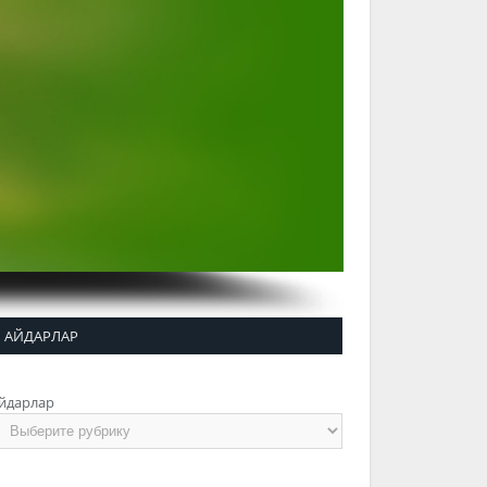
АЙДАРЛАР
йдарлар