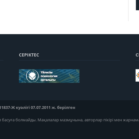
СЕРІКТЕС
С
37-Ж куәлігі 07.07.2011 ж. берілген
п басуға болмайды. Мақалалар мазмұнына, авторлар пікірі мен жарнам