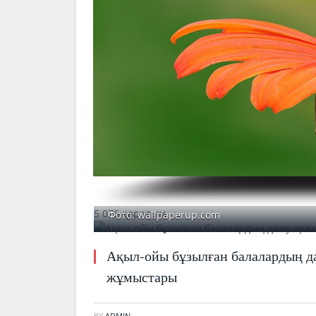
5 076 қаралым
Фото: wallpaperup.com
Ақыл-ойы бұзылған балалардың да
жұмыстары
BY
ADMIN