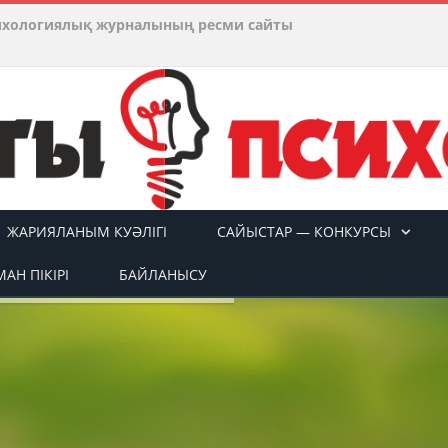
ихологиялық журналының ресми сайты
ЖАРИЯЛАНЫМ КУӘЛІГІ
САЙЫСТАР — КОНКУРСЫ
АН ПІКІРІ
БАЙЛАНЫСУ