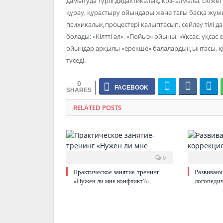
дамытуда түрлі дидактикалық, қозғалмалы, сюжетт
құрау, құрастыру ойындары және тағы басқа жұмы
психикалық процестері қалыптасып, сөйлеу тілі 
болады: «Кілтті ал», «Пойыз» ойыны, «Ұқсас, ұқсас
ойындар арқылы «ерекше» балалардың ынтасы, қы
түседі.
0
RELATED POSTS
0
Практическое занятие-тренинг
Развиваю
«Нужен ли мне конфликт?»
логопедич