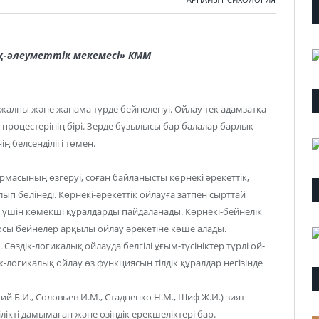
қ-әлеуметтік мекемесі» КММ
жалпы және жанама түрде бейнеленуі. Ойлау тек адамзатқа
роцестерінің бірі. Зерде бұзылысы бар балалар барлық
ң белсенділігі төмен.
масының өзгеруі, соған байланысты көрнекі әрекеттік,
ып бөлінеді. Көрнекі-әрекеттік ойлауға затпен сырттай
у үшін көмекші құралдарды пайдаланады. Көрнекі-бейнелік
а осы бейнелер арқылы ойлау әрекетіне көше алады.
. Сөздік-логикалық ойлауда белгілі ұғым-түсініктер түрлі ой-
к-логикалық ойлау өз функциясын тілдік құралдар негізінде
ий Б.И., Соловьев И.М., Стадненко Н.М., Шиф Ж.И.) зият
лікті дамымаған және өзіндік ерекшеліктері бар.