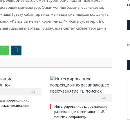
і-рөлдік ойындар, сюжетті сурет бойынша әңгіме желісін
в
стардың маңызы зор. Ойын үстінде баланың сана-сезімі,
дамиды. Түзету сабақтарында мынадай ойындарды қолдануға
 емес», «Қайсысы немен қоректенеді?», «Қате суреттер». Бұл
зығушылығы артады, ойлау, есте сақтау қабілеттері дами
М
0
0
щие коррекционно-
еские технологии
Интегрированное коррекционно-
развивающее квест-занятие «В
поисках сокровищ»