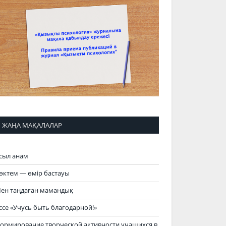
ЖАҢА МАҚАЛАЛАР
сыл анам
өктем — өмір бастауы
ен таңдаған мамандық
ссе «Учусь быть благодарной!»
ормирование творческой активности учащихся в