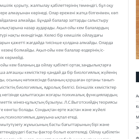
шілік қорыту, жалпылау қабілеттерінің төмендігі, бұл оқу
е алмауынан көрінеді. Олар ережені жатқа білгенімен, көп
йдалана алмайды. Бұндай балалар заттарды салыстыру
ылықтарына назар аударады. Ақыл-ойы кем балалардың
түрі нақты екендігінде. Келесі бір кемшілік ойлаудағы
яларын қажетті жағдайда тиісінше қолдана алмайды. Оларда
езеңі болмайды. Ақыл-ойы кем балалар өздерінің іс-
ік көрмейді.
ойы кем баланың да ойлау қабілеті ортақ заңдылықтарға
а алғашқы кемістіктер қандай да бір биологиялық жүйенің
ды, осының нәтижесінде баланың қоршаған ортаны танып-
стіктің биологиялық, ядролық белгісі. Екіншілік кемістіктер
ың негізінде қалыптасқан жоғары психикалық функциялардың
А
леуметтік мінез-құлықтың бұзылуы. Л.С.Выготскийдің теориясы
К
 көнгіш болады. Сондықтан ерте жастан және жүйелі
М
ның психологиялық дамуына ықпал етеді.
дамытутүзету жұмысының басты бағыттарының бірі және
Э
ттендірудегі басты фактор болып есептеледі. Ойлау қабілетін
Ф