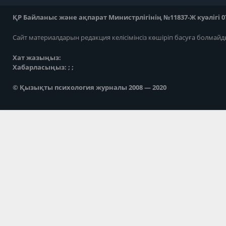
ҚР Байланыс және ақпарат Министрлігінің №11837-Ж куәлігі 07
Сайт материалдарын редакция келісімінсіз көшіріп басуға болмайд
Хат жазыңыз:
Хабарласыңыз: ; ;
© Қызықты психология журналы 2008 — 2020