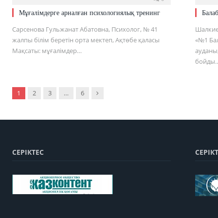
Мұғалімдерге арналған психологиялық тренинг
Бала
Сарсенова Гульжанат Абатовна, Психолог, № 41
Шалкие
жалпы білім беретін орта мектеп, Ақтөбе қаласы
«№1 Ба
Мақсаты: мұғалімдер…
ауданы,
бойды
Next
1
2
3
…
6
СЕРІКТЕС
СЕРІК