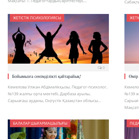
Мақсаты: 1. Педагогтардың әріптестері,…
Сабақт
ЖЕТІСТІК ПСИХОЛОГИЯСЫ
ЖЕТІ
0
Бойымызға сенімділікті қайтарайық!
Өмір 
Кемелова Улжан Абдімәлікқызы, Педагог-психолог,
Кемело
№139 жалпы орта мектебі, Дарбаза ауылы,
№139 ж
Сарыағаш ауданы, Оңтүстік Қазақстан облысы…
Сарыағ
Мақсат
БАЛАЛАР ШЫҒАРМАШЫЛЫҒЫ
ПЕД