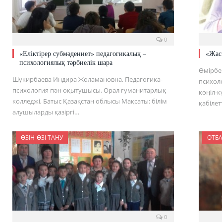
0
«Еліктірер субмәдениет» педагогикалық –
«Жас 
психологиялық тәрбиелік шара
Өмірбе
Шукирбаева Индира Жоламановна, Педагогика-
психол
психология пән оқытушысы, Орал гуманитарлық
көңіл-
колледжі, Батыс Қазақстан облысы Мақсаты: білім
қабілет
алушыларды қазіргі…
ӨЗІН-ӨЗІ ТАНУ
ОТБ
0