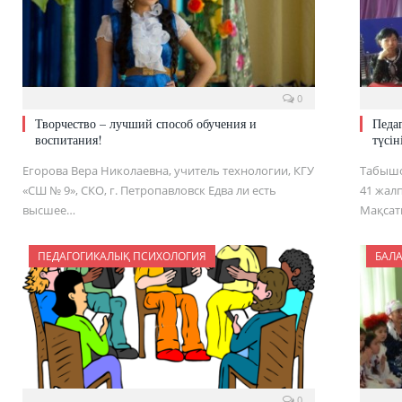
0
Творчество – лучший способ обучения и
Педа
воспитания!
түсін
Егорова Вера Николаевна, учитель технологии, КГУ
Табышо
«СШ № 9», СКО, г. Петропавловск Едва ли есть
41 жалп
высшее…
Мақсат
ПЕДАГОГИКАЛЫҚ ПСИХОЛОГИЯ
БАЛ
0