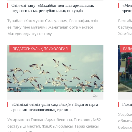
Өзін-өзі тану: «Махаббат пен шығармашылық
«Мені
педагогикасы» республикалық онкүндік
трен
Турабаев Кажмукан Смагулович, География, өзін-
Белгиб
өзі тану пәні мұғалімі, Жанаталап орта мектебі
бастау
Материалды жүктеп алу
Жамбыл
ПЕДАГОГИКАЛЫҚ ПСИХОЛОГИЯ
БАЛ
0
«Өзімізді өзіміз үшін сақтайық!» / Педагогтарға
Ғажай
арналған психологиялық тренинг
Усерба
Умирзакова Токжан Адильбековна, Психолог, №52
облысы
бастауыш мектеп, Жамбыл облысы, Тараз қаласы
бөбекж