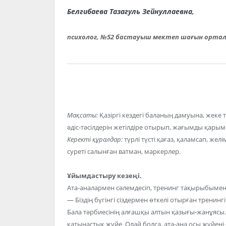
Белгибаева Тазагуль Зейнуллаевна,
психолог, №52 бастауыш мектеп шағын ортал
Мақсаты:
Қазіргі кездегі баланың дамуына, жеке 
әдіс-тәсілдерін жетілдіре отырып, жағымды қарым
Керекті құралдар:
түрлі түсті қағаз, қаламсап, же
суреті салынған ватман, маркерлер.
Ұйымдастыру кезеңі.
Ата-аналармен сәлемдесіп, тренинг тақырыбыме
— Біздің бүгінгі сіздермен өткелі отырған тренин
Бала тәрбиесінің алғашқы алтын қазығы-жанұясы
қатынастық жүйе. Олай болса, ата-ана осы жүйен