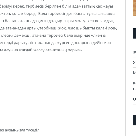
ерілуі керек, тәрбиесіз берілген білім адамзаттың қас жауы
мектеп, қоғам береді. Бала тәрбиесіндегі басты тұлға, алғашқы
ттен бастап ата-анада қиын да, қыр-сыры мол үлкен қоғамдық
інде ата-анадан артық тәрбиеші жоқ. Жас шыбықты қалай исең,
ілесің» демекші, ата-ана тәрбиесі бала өмірінде үлкен із
терді дарыту, тіпті жанында жүрген достарына дейін мән
лім алуына жағдай жасау ата-атаның парызы.
Ж
У
К
К
н
О
сөз аузыңызға түседі?