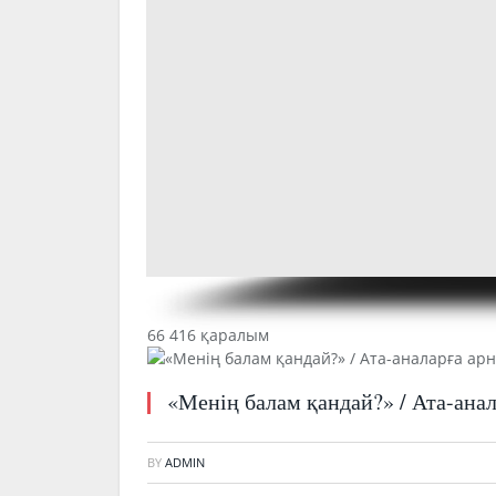
66 416 қаралым
«Менің балам қандай?» / Ата-анал
BY
ADMIN