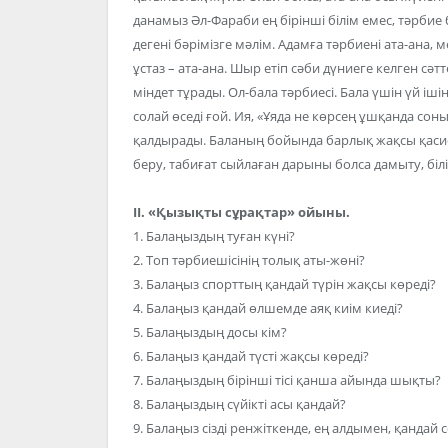
данамыз Әл-Фараби ең бірінші білім емес, тәрбие б
дегені бәрімізге мәлім. Адамға тәрбиені ата-ана, 
ұстаз – ата-ана. Шыр етіп сәби дүниеге келген сә
міндет тұрады. Ол-бала тәрбиесі. Бала үшін үй іш
солай өседі ғой. Ия, «Ұяда не көрсең ұшқанда соны 
қалдырады. Баланың бойында барлық жақсы қасиет
беру, табиғат сыйлаған дарыны болса дамыту, бі
II. «Қызықты сұрақтар» ойыны.
1. Балаңыздың туған күні?
2. Топ тәрбиешісінің толық аты-жөні?
3. Балаңыз спорттың қандай түрін жақсы көреді?
4. Балаңыз қандай өлшемде аяқ киім киеді?
5. Балаңыздың досы кім?
6. Балаңыз қандай түсті жақсы көреді?
7. Балаңыздың бірінші тісі қанша айында шықты?
8. Балаңыздың сүйікті асы қандай?
9. Балаңыз сізді ренжіткенде, ең алдымен, қандай 