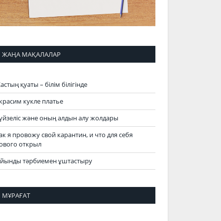
ЖАҢА МАҚАЛАЛАР
астың қуаты – білім білігінде
красим кукле платье
үйзеліс және оның алдын алу жолдары
ак я провожу свой карантин, и что для себя
ового открыл
йынды тәрбиемен ұштастыру
МҰРАҒАТ