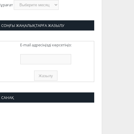
ұрағат
СОҢҒЫ ЖАҢАЛЫҚТАРҒА ЖАЗЫЛУ
E-mail адресіңізді көрсетіңіз:
САНАҚ