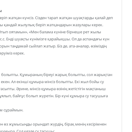
ы
еріп жатқан күнсіз. Сізден тарап жатқан шуақтарды қалай деп
ты қандай жылулық беріп жатқандарын жазулары керек.
йтып оятамын», «Мен балама күніне бірнеше рет жылы
с.с. Енді шуақты күнімізге қарайықшы. Ол да аспандағы күн
орын таңдамай сыйлап жатыр. Біз де, ата-аналар, өзіміздің
уіміз керек.
ы болыпты. Құмыраның біреуі жарық болыпты, сол жарықтан
екен. Ал екінші құмыра мінсіз болыпты. Екі жыл бойы су
сыпты. Әрине, мінсіз құмыра өзінің жетістігін мақтаныш
 ұялып, байғұс болып жүретін. Бір күні құмыра су тасушыға
ім сұраймын.
ен өз жұмысыңды орындап жүрдің, бірақ менің кесірімнен
құмыра. Сол кезде су тасушы: