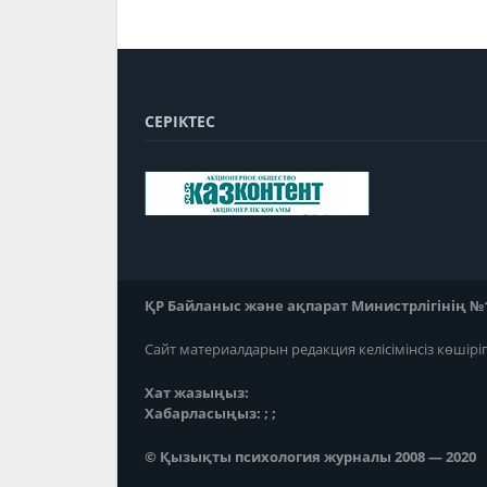
СЕРІКТЕС
ҚР Байланыс және ақпарат Министрлігінің №118
Сайт материалдарын редакция келісімінсіз көшірі
Хат жазыңыз:
Хабарласыңыз: ; ;
© Қызықты психология журналы 2008 — 2020