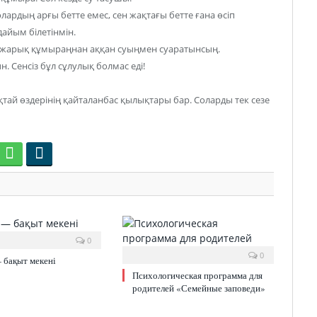
ардың арғы бетте емес, сен жақтағы бетте ғана өсіп
дайым білетінмін.
і жарық құмыраңнан аққан суыңмен суаратынсың.
. Сенсіз бұл сұлулық болмас еді!
қтай өздерінің қайталанбас қылықтары бар. Соларды тек сезе
0
0
 бақыт мекені
Психологическая программа для
родителей «Семейные заповеди»