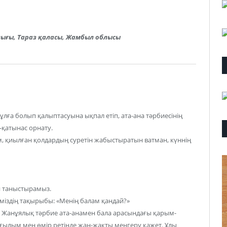
ығы, Тараз қаласы, Жамбыл облысы
тұлға болып қалыптасуына ықпал етіп, ата-ана тәрбиесінің
-қатынас орнату.
лім, қиылған қолдардың суретін жабыстыратын ватман, күннің
н таныстырамыз.
гіміздің тақырыбы: «Менің балам қандай?»
. Жанұялық тәрбие ата-анамен бала арасындағы қарым-
і ғылым мен өмір ретінде жан-жақты менгеру қажет. Ұлы