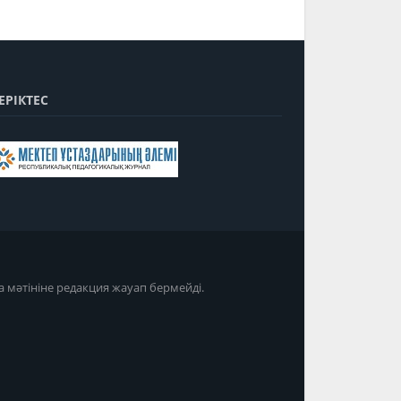
ЕРІКТЕС
а мәтініне редакция жауап бермейді.