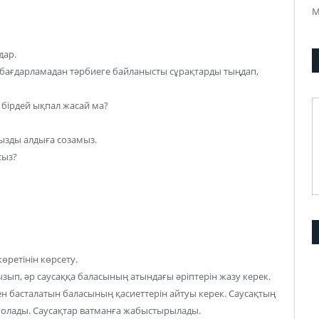
М
дар.
ы бағдарламадан тәрбиеге байланысты сұрақтарды тыңдап,
) бірдей ықпал жасай ма?
ызды алдыға созамыз.
сыз?
өретінін көрсету.
ып, әр саусаққа баласының атындағы әріптерін жазу керек.
ен басталатын баласының қасиеттерін айтуы керек. Саусақтың
 болады. Саусақтар ватманға жабыстырылады.