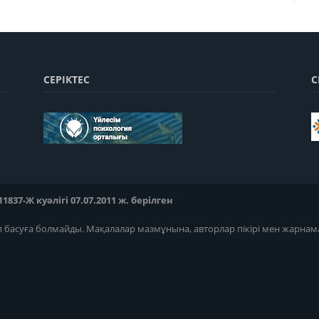
СЕРІКТЕС
С
37-Ж куәлігі 07.07.2011 ж. берілген
п басуға болмайды. Мақалалар мазмұнына, авторлар пікірі мен жарнам