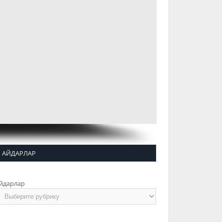
АЙДАРЛАР
йдарлар