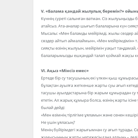
V. «Балама қандай жылулық беремін?» ойын
Күннің суреті салынған ватман. Сіз жылуыңызды б
атайсыз. Ата-аналар шығып балаларына күн сияқ
Мысалы: «Мен баламды мейірімді, жылы сөздер а
сөздер айтып аймалаймын», «Мен мейірімдімін» т.
сияқты өзінің жылуын, мейірімін уақыт таңдамай, 
балаларымызды ешқандай талап қоймай жақсы көр
VI. Аңыз «Мінсіз емес»
Ертеде бір су тасушының екі үлкен қыш құмырас
бұлақтан ауылға жеткенше жарты суы ағып кетеді 
тасушы ауылдастарына бір жарым құмырадан су та
ететін. Ал жарық құмыра болса, өзінің жарты ісіне
былай дейді:
«Мен өзімнің тірлігіме ұяламын және сенен кешір
Не үшін ұяласың?
Менің бүйірімдегі жарығымнан су ағып тұрады. С
жұмысыңның жарты нәтижесін ғана алдың» – деді 