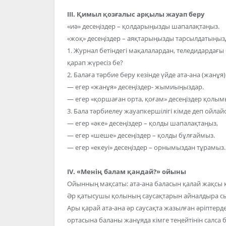
III. Қимыл қозғалыс арқылы жауап беру
«иә» десеңіздер – қолдарыңызды шапалақтаңыз.
«жоқ» десеңіздер – аяқтарыңызды тарсылдатыңыз
1. Журнал бетіндегі мақалалардан, теледидардағ
қарап жүресіз бе?
2. Балаға тәрбие беру кезінде үйде ата-ана (жанұя
— егер «жанұя» десеңіздер- жымиыңыздар.
— егер «қоршаған орта, қоғам» десеңіздер қолым
3. Бала тәрбиелеу жауапкершілігі кімде деп ойлай
— егер «әке» десеңіздер – қолды шапалақтаңыз,
— егер «шеше» десеңіздер – қолды бұлғаймыз.
— егер «екеуі» десеңіздер – орнымыздан тұрамыз.
IV. «Менің балам қандай?» ойыны
Ойынның мақсаты: ата-ана баласын қалай жақсы к
Әр қатысушы қолының саусақтарын айналдыра сыз
Ары қарай ата-ана әр саусақта жазылған әріптерд
ортасына баланы жанұяда кімге теңейтінін салса