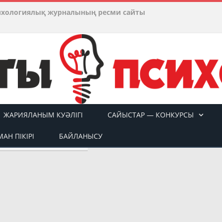
ихологиялық журналының ресми сайты
ЖАРИЯЛАНЫМ КУӘЛІГІ
САЙЫСТАР — КОНКУРСЫ
АН ПІКІРІ
БАЙЛАНЫСУ