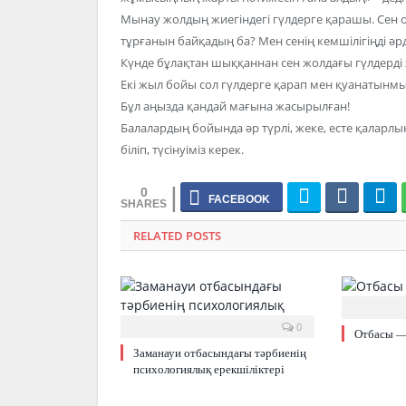
Мынау жолдың жиегіндегі гүлдерге қарашы. Сен ол
тұрғанын байқадың ба? Мен сенің кемшілігіңді әр
Күнде бұлақтан шыққаннан сен жолдағы гүлдерд
Екі жыл бойы сол гүлдерге қарап мен қуанатынмын
Бұл аңызда қандай мағына жасырылған!
Балалардың бойында әр түрлі, жеке, есте қаларлы
біліп, түсінуіміз керек.
0
RELATED POSTS
0
Отбасы —
Заманауи отбасындағы тәрбиенің
психологиялық ерекшіліктері