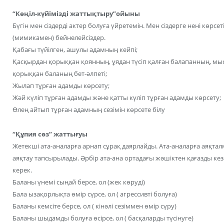
“Көңіл-күйімізді жаттықтыру”ойыны
Бүгін мен сіздерді актер болуға үйретемін. Мен сіздерге нені көрсет
(мимикамен) бейнелейсіздер.
Қабағы түйілген, ашулы адамның кейпі;
Қасқырдан қорыққан қоянның, ұядан түсіп қалған балапанның, м
қорыққан баланың бет-әлпеті;
Жылап тұрған адамды көрсету;
Жәй күліп тұрған адамды және қатты күліп тұрған адамды көрсету;
Өлең айтып тұрған адамның сезімін көрсете білу
“Құпия сөз” жаттығуы
Жетекші ата-аналарға арнап сұрақ даярлайды. Ата-аналарға аяқта
аяқтау тапсырылады. Әрбір ата-ана ортадағы жәшіктен қағазды кез
керек.
Баланы үнемі сыңай берсе, ол (жек көруді)
Бала ызақорлықта өмір сүрсе, ол ( агрессивті болуға)
Баланы кемсіте берсе, ол ( кінәлі сезіммен өмір сүру)
Баланы шыдамды болуға өсірсе, ол ( басқаларды түсінуге)