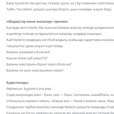
Бала түсіністік пен достық та өмір сүрсе, ол ( бұл әлемнен сүйіспенші
Түйін. Тез ойлап, шешім шығара білуге, шын көңілден жауап беру.
«Мадақтау және жазалау» тренинг
Қағазды екіге бөліп, бір жағына баланы мақтау кезінде қолданылаты
жариялау кезінде қолданылатын жазалау сөздерді жазыңыз.
Қай бөлікте сөздердің көп болғандығы жайында сараптама жасалып
тақырыпта сұрақ-жауап жүргізіледі.
Баланы жазалауға бола ма?
Қашан және қай уақытта?
Баланы мақтаумен бұзып алуға бола ма?
Баланы не үшін мақтауымыз керек?
Қорытынды:
Рефлексия.
Құрметті ата-ана!
Сіздің өміріңіздің мәні – бала, сәні — бала. Салтанаты, махаббаты, 
отбасының көрмесі сияқты. «Жақсы әке — балаға өмірлік азық. Жақс
Сондықтан тәрбие мәселесі жөнінде бөлісіп шешетін маңызды істер с
баланың ең басты тәрбиешісі ретінде әрі айнадай өнегесі ретінде бір