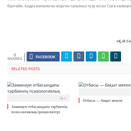
бірігейік. Біздің мәпелеген өсірген талымыз түзу өссін! Сізге көлеңкесі
«Қ.И.С
0
RELATED POSTS
0
Отбасы — бақыт мекені
Заманауи отбасындағы тәрбиенің
психологиялық ерекшіліктері