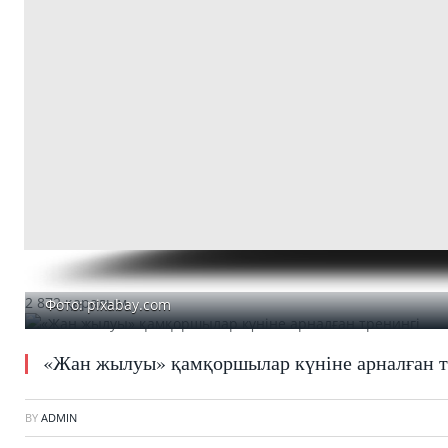
2 872 қаралым
Фото: pixabay.com
«Жан жылуы» қамқоршылар күніне арналған т
BY
ADMIN