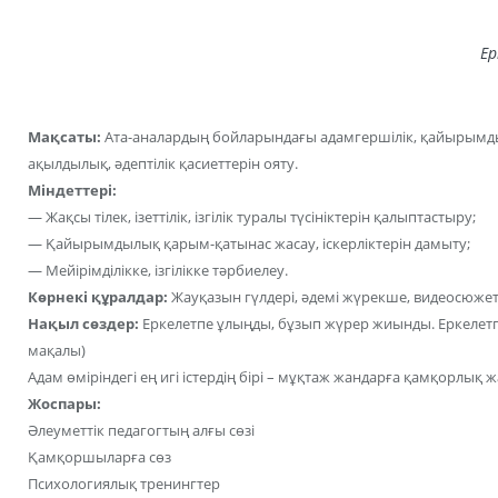
Ер
Мақсаты:
Ата-аналардың бойларындағы адамгершілік, қайырымдылы
ақылдылық, әдептілік қасиеттерін ояту.
Міндеттері:
— Жақсы тілек, ізеттілік, ізгілік туралы түсініктерін қалыптастыру;
— Қайырымдылық қарым-қатынас жасау, іскерліктерін дамыту;
— Мейірімділікке, ізгілікке тәрбиелеу.
Көрнекі құралдар:
Жауқазын гүлдері, әдемі жүрекше, видеосюжет,
Нақыл сөздер:
Еркелетпе ұлыңды, бұзып жүрер жиынды. Еркелетп
мақалы)
Адам өміріндегі ең игі істердің бірі – мұқтаж жандарға қамқорлық ж
Жоспары:
Әлеуметтік педагогтың алғы сөзі
Қамқоршыларға сөз
Психологиялық тренингтер