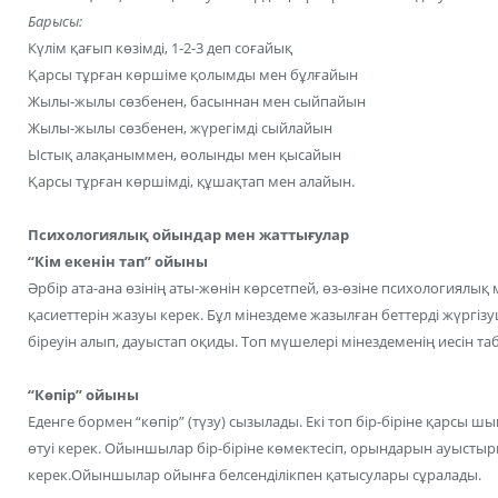
Барысы:
Күлім қағып көзімді, 1-2-3 деп соғайық
Қарсы тұрған көршіме қолымды мен бұлғайын
Жылы-жылы сөзбенен, басыннан мен сыйпайын
Жылы-жылы сөзбенен, жүрегімді сыйлайын
Ыстық алақаныммен, өолынды мен қысайын
Қарсы тұрған көршімді, құшақтап мен алайын.
Психологиялық ойындар мен жаттығулар
“Кім екенін тап” ойыны
Әрбір ата-ана өзінің аты-жөнін көрсетпей, өз-өзіне психологиялық
қасиеттерін жазуы керек. Бұл мінездеме жазылған беттерді жүргіз
біреуін алып, дауыстап оқиды. Топ мүшелері мінездеменің иесін таб
“Көпір” ойыны
Еденге бормен “көпір” (түзу) сызылады. Екі топ бір-біріне қарсы
өтуі керек. Ойыншылар бір-біріне көмектесіп, орындарын ауыстырып
керек.Ойыншылар ойынға белсенділікпен қатысулары сұралады.