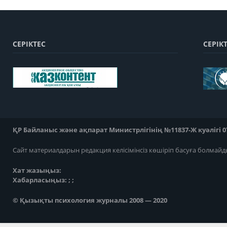
СЕРІКТЕС
СЕРІК
ҚР Байланыс және ақпарат Министрлігінің №11837-Ж куәлігі 07
Сайт материалдарын редакция келісімінсіз көшіріп басуға болмайд
Хат жазыңыз:
Хабарласыңыз: ; ;
© Қызықты психология журналы 2008 — 2020