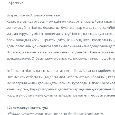
Рефлексия
Әлеуметтік педагогтың алғы сөзі:
Қазақ ұғымында отбасы – өмірдің тұтқасы, оттың маңайына тарат
дөңгелек үйінің ішінде болады да, бүкіл жандар жағылған отқа үй
маздап тұруы – үмітінің өшпес алауы. үй ішінің қызыққа, қуанышқ
басы, ошақтың қасы – ырыстың ұйтқысы. Сондықтан қазақ отының б
Адам баласының ой-санасы өсіп ақыл ойының кемелденуі үшін де тір
Отбасында көрген жақсы жаман қылықтардың бәрі бала өміріне әсер
ерекше дәстүр. Отбасы адамға бақыт, толық мәнді тыныс тіршілік әк
Отбасының басты қазығы, алтын діңгегі – бала. Баланың тәрбиелі, ж
ынтымақты отбасының ықпалы мол. Отбасы ата мен баланың, келін
мүшелерінің жылы қарым-қатынасынан құралады. Отбасы берекелі т
жанашырлық, бауырмалдылық қасиеттер әр адамның жүрегінен ор
қоршаған ортаға және қоғамға пайдалы азамат етіп өсіру ата-анан
«Сәлемдесу» жаттығуы
Ойынның мақсаты:
қатысушылардың бір-бірімен сәлемдесу.