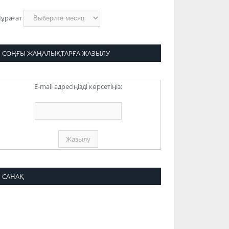
ұрағат
СОҢҒЫ ЖАҢАЛЫҚТАРҒА ЖАЗЫЛУ
E-mail адресіңізді көрсетіңіз:
САНАҚ