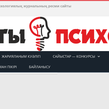
ихологиялық журналының ресми сайты
ЖАРИЯЛАНЫМ КУӘЛІГІ
САЙЫСТАР — КОНКУРСЫ
АН ПІКІРІ
БАЙЛАНЫСУ