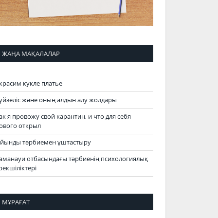
ЖАҢА МАҚАЛАЛАР
красим кукле платье
үйзеліс және оның алдын алу жолдары
ак я провожу свой карантин, и что для себя
ового открыл
йынды тәрбиемен ұштастыру
аманауи отбасындағы тәрбиенің психологиялық
рекшіліктері
МҰРАҒАТ