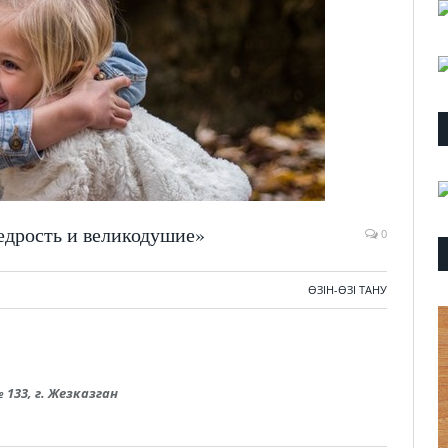
едрость и великодушие»
0
ӨЗІН-ӨЗІ ТАНУ
133, г. Жезказган