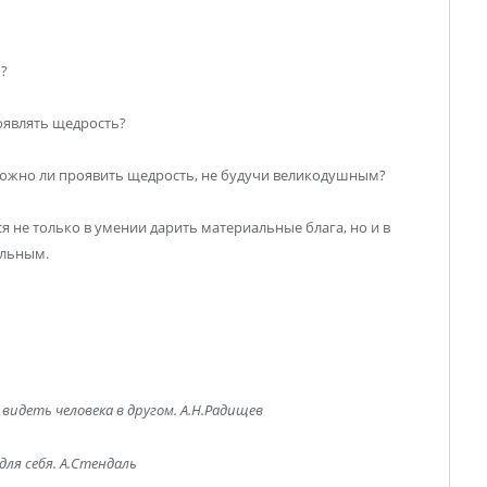
?
оявлять щедрость?
Можно ли проявить щедрость, не будучи великодушным?
 не только в умении дарить материальные блага, но и в
ельным.
видеть человека в другом. А.Н.Радищев
ля себя. А.Стендаль