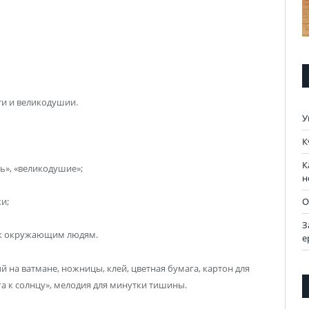
и и великодушии.
У
К
К
ь», «великодушие»;
н
О
и;
З
 к окружающим людям.
е
 на ватмане, ножницы, клей, цветная бумага, картон для
а к солнцу», мелодия для минутки тишины.