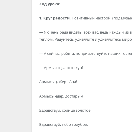
Ход урока:
1. Круг радости.
Позитивный настрой. (под музы
— Я очень рада видеть всех вас, ведь каждый из 
теплом. Радуйтесь, удивляйте и удивляйтесь миро
— А сейчас, ребята, поприветствуйте наших госте
— Армысың, алтын күн!
Армысың, Жер –Ана!
Армысыңдар, достарым!
Здравствуй, солнце золотое!
Здравствуй, небо голубое,