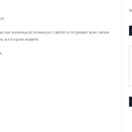
М
ку)
вас как маленькое солнышко: светит и согревает всех своим
м, в котором живёте.
й.