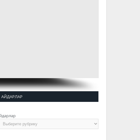
АЙДАРЛАР
йдарлар