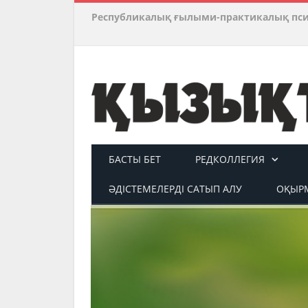
Республикалық ғылыми-практикалық пс
БАСТЫ БЕТ
РЕДКОЛЛЕГИЯ
ӘДІСТЕМЕЛЕРДІ САТЫП АЛУ
ОҚЫРМ