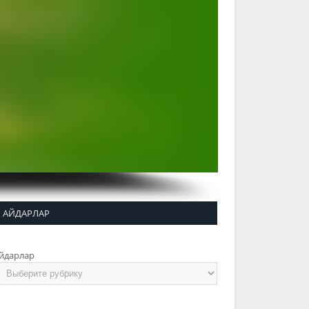
АЙДАРЛАР
йдарлар