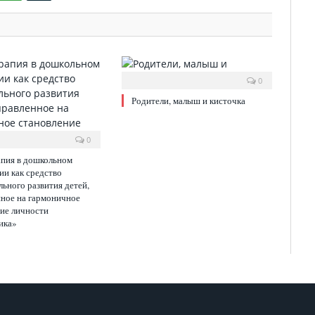
0
Родители, малыш и кисточка
0
апия в дошкольном
и как средство
ьного развития детей,
ное на гармоничное
ие личности
ика»