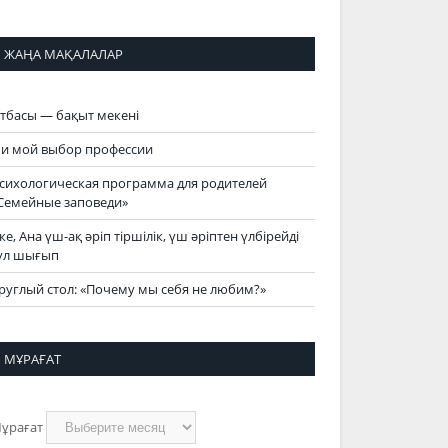
ЖАҢА МАҚАЛАЛАР
тбасы — бақыт мекені
 и мой выбор профессии
сихологическая программа для родителей
Семейные заповеди»
ке, Ана үш-ақ әріп тіршілік, үш әріптен үлбірейді
үл шығып
руглый стол: «Почему мы себя не любим?»
МҰРАҒАТ
ұрағат