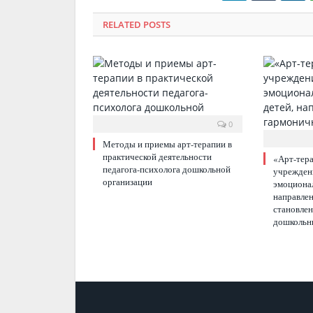
RELATED POSTS
0
Методы и приемы арт-терапии в
практической деятельности
«Арт-тер
педагога-психолога дошкольной
учреждени
организации
эмоционал
направлен
становлен
дошкольн