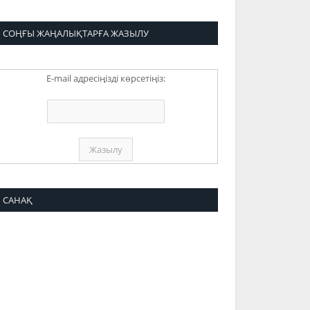
СОҢҒЫ ЖАҢАЛЫҚТАРҒА ЖАЗЫЛУ
E-mail адресіңізді көрсетіңіз:
САНАҚ