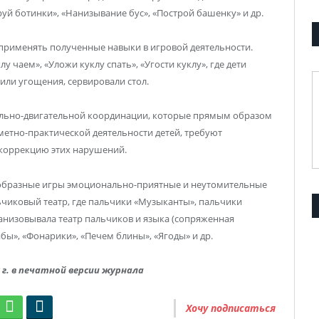
уй ботинки», «Нанизывание бус», «Построй башенку» и др.
 применять полученные навыки в игровой деятельности.
у чаем», «Уложи куклу спать», «Угости куклу», где дети
или угощения, сервировали стол.
ельно-двигательной координации, которые прямым образом
метно-практической деятельности детей, требуют
 коррекцию этих нарушений.
ообразные игры эмоционально-приятные и неутомительные
ьчиковый театр, где пальчики «Музыканты», пальчики
рганизовывала театр пальчиков и языка (сопряженная
бы», «Фонарики», «Печем блины», «Ягоды» и др.
г. в печатной версии журнала
Хочу подписаться