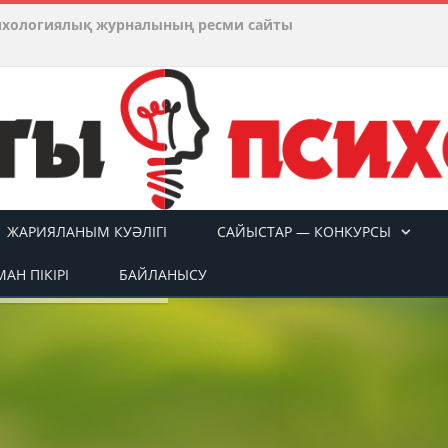
ихологиялық журналының ресми сайты
ЖАРИЯЛАНЫМ КУӘЛІГІ
САЙЫСТАР — КОНКУРСЫ
АН ПІКІРІ
БАЙЛАНЫСУ