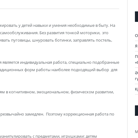
ировать у детей навыки и умения необходимые в быту. На
 самообслуживания. Без развития тонкой моторики, это
О
гивать пуговицы, шнуровать ботинки, заправлять постель,
Я
П
«
является индивидуальная работа, специально подобранные
радиционных форм работы наиболее подходящий выбор для
Ә
г
К
тям в когнитивном, эмоциональном, физическом развитии,
чрезвычайно замедлен. Поэтому коррекционная работа по
М
 манипулировать с предметами, игрушками: детям