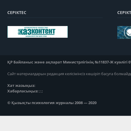
СЕРІКТЕС
СЕРІК
ҚР Байланыс және ақпарат Министрлігінің №11837-Ж куәлігі 07
Сайт материалдарын редакция келісімінсіз көшіріп басуға болмайд
Хат жазыңыз:
Хабарласыңыз: ; ;
© Қызықты психология журналы 2008 — 2020