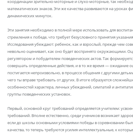
координации зрительно-моторные и слухо-моторные, так необхо
математических знаков. Эти же качества развиваются на уроках ф
динамических минуток.
Эти занятия необходимо в полной мере использовать для воспитан
стремления к победе, что требует безусловного принятия указания
Исследования убеждают: ребенок, как и взрослый, прежде чем сов
невольно оценивает, как оно будет воспринято окружающими. Оц
регулятором и побудителем поведенческих актов. Так формирует
совершать определенные действия, и в то же время — ожидание о
постигается непроизвольно, в процессе общения с другими детьми 
чего ты вправе требовать от других. В итоге образуется сложне
особенностей характера, личных убеждений, симпатий и антипат
группы поведенческих установок.
Первый, основной круг требований определяется учителем: усво
требований. Вполне естественно, среди учеников возникает здоро
если до школы основными условиями победы в соревновании были л
качества, то теперь требуются усилия интеллектуальные, к которы