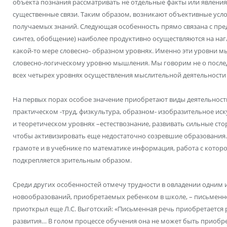
объекта познания рассматривать не отдельные факты или явления,
существенные связи. Таким образом, возникают объективные усл
получаемых знаний. Следующая особенность прямо связана с пр
синтез, обобщение) наиболее продуктивно осуществляются на наг
какой-то мере словесно- образном уровнях. Именно эти уровни м
словесно-логическому уровню мышления. Мы говорим не о послед
всех четырех уровнях осуществления мыслительной деятельности 
На первых порах особое значение приобретают виды деятельности
практическом -труд, физкультура, образном- изобразительное иск
и теоретическом уровнях –естествознание, развивать сильные сто
чтобы активизировать еще недостаточно созревшие образования. 
грамоте и в учебнике по математике информация, работа с котор
подкрепляется зрительным образом.
Среди других особенностей отмечу трудности в овладении одним
новообразований, приобретаемых ребенком в школе, – письменно
приоткрыл еще Л.С. Выготский: «Письменная речь приобретается 
развития… В голом процессе обучения она не может быть приоб