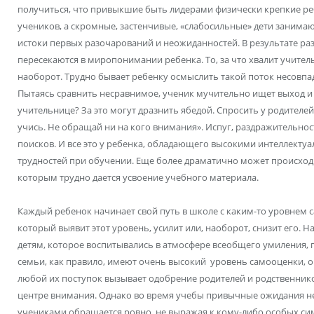
получиться, что привыкшие быть лидерами физически крепкие ре
учеников, а скромные, застенчивые, «слабосильные» дети занимаю
истоки первых разочарований и неожиданностей. В результате р
пересекаются в миропонимании ребенка. То, за что хвалит учител
наоборот. Трудно бывает ребенку осмыслить такой поток несовпа
Пытаясь сравнить несравнимое, ученик мучительно ищет выход и н
учительнице? За это могут дразнить ябедой. Спросить у родителе
учись. Не обращай ни на кого внимания». Испуг, раздражительно
поисков. И все это у ребенка, обладающего высокими интеллект
трудностей при обучении. Еще более драматично может происход
которым трудно дается усвоение учебного материала.
Каждый ребенок начинает свой путь в школе с каким-то уровнем 
который выявит этот уровень, усилит или, наоборот, снизит его. 
детям, которое воспитывались в атмосфере всеобщего умиления, 
семьи, как правило, имеют очень высокий уровень самооценки, о
любой их поступок вызывает одобрение родителей и родственник
центре внимания. Однако во время учебы привычные ожидания не
учениками обращается ровно, не выражая к кому-либо особых си