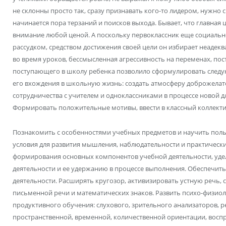
не склонны просто так, сразу признавать кого-то лидером, нужно 
начинается пора терзаний и поисков выхода. Бывает, что главная 
внимание любой ценой. А поскольку первоклассник еще социально
рассудком, средством достижения своей цели он избирает неадекв
во время уроков, бессмысленная агрессивность на переменах, п
поступающего в школу ребенка позволило сформулировать следу
его вхождения в школьную жизнь: создать атмосферу доброжелат
сотрудничества с учителем и одноклассниками в процессе новой д
Формировать положительные мотивы, ввести в классный коллекти
Познакомить с особенностями учебных предметов и научить пол
условия для развития мышления, наблюдательности и практических
формирования основных компонентов учебной деятельности, уде
деятельности и ее удержанию в процессе выполнения. Обеспечит
деятельности. Расширять кругозор, активизировать устную речь, 
письменной речи и математических знаков. Развить психо-физио
продуктивного обучения: слухового, зрительного анализаторов, 
пространственной, временной, количественной ориентации, восп