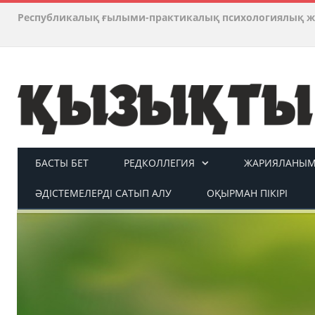
Республикалық ғылыми-практикалық психологиялық ж
БАСТЫ БЕТ
РЕДКОЛЛЕГИЯ
ЖАРИЯЛАНЫМ 
ӘДІСТЕМЕЛЕРДІ САТЫП АЛУ
ОҚЫРМАН ПІКІРІ