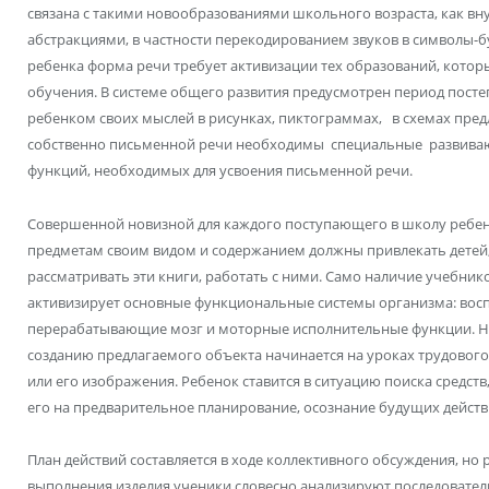
связана с такими новообразованиями школьного возраста, как вн
абстракциями, в частности перекодированием звуков в символы-бук
ребенка форма речи требует активизации тех образований, котор
обучения. В системе общего развития предусмотрен период пост
ребенком своих мыслей в рисунках, пиктограммах, в схемах предл
собственно письменной речи необходимы специальные развиваю
функций, необходимых для усвоения письменной речи.
Совершенной новизной для каждого поступающего в школу ребен
предметам своим видом и содержанием должны привлекать детей,
рассматривать эти книги, работать с ними. Само наличие учебник
активизирует основные функциональные системы организма: вос
перерабатывающие мозг и моторные исполнительные функции. Н
созданию предлагаемого объекта начинается на уроках трудового 
или его изображения. Ребенок ставится в ситуацию поиска средств
его на предварительное планирование, осознание будущих действ
План действий составляется в ходе коллективного обсуждения, но 
выполнения изделия ученики словесно анализируют последователь