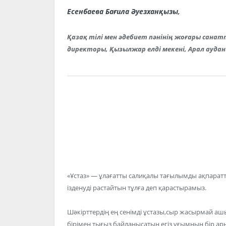
Есенбаева Бағила Әуезханқызы,
Қазақ тілі мен әдебиет пәнінің жоғары санат
директоры,
Қызылжар елді мекені, Арал ауда
«Ұстаз» — ұлағатты салиқалы тағылымды ақпаратта
ізденуді растайтын тұлға деп қарастырамыз.
Шәкірттердің ең сенімді ұстазы,сыр жасырмай аш
бірімен тығыз байланысатын егіз ұғымның бір арн