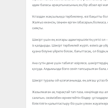
адам баласы арақатынасының ең бір абзал әрі мағ
Ұстаздан жақсылыққа тәрбиелену, өзі бақытты бол
Жалғыз екенсің, ізіңнен ерген ізбасарың болмаса,
сияқты.
Шәкірт үшін ең жоғары адамгершіліктің үлгісі о
із қалдырды. Шәкірт тәрбиелей жүріп, өзіміз де үй
қуана білуіне үйрете білсек, бағыттасақ, ол біздің
Ана сүтін дене үшін табиғат әзірлесе, шәкірттердің
қосуда. Алдымызда бізге сеніп тапсырылған бала, 
Шәкірт туралы ой қозғағанымда, ең алғаш ұстаз бо
Жазылмаған ақ парақтай тап-таза, көңілінде еш ал
салатын, сөзімізбен өрнектейтін біздер -ұстаздармы
біліктілігін қалыптастыру біз үшін үлкен жауапкер