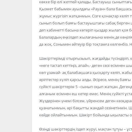
көкке бір елі жетпей қалады. Бастауыш сыныптағы
Қызмет бабымен ауылдағы «Рауан» бала бақшасы
жұмыс жүргізіп жатқанмын. Сізге қонақтар келіп тұ
сынып болып баяғы бастауыштағы сабақ берген шәкір
деп кабинетті басына көтеріп қыздар жылап қоя б
Балалардың еңкілдеп жылағанына менің де көңілі
да жоқ. Сонымен әйтеуір бір тоқтамға келгенбіз. Н
Шәкірттерімді отырғызыып, жағдайды түсіндіріп
«неге тастап кеттіңіз, апай»,- деген сөзі есімнен
көп ұзамай- ақ балабақшаға қысқарту келіп, жаб
әріптестер күліп қарсы алды. Әсіресе, менің баяғ
сүйікті шәкірттерім 5 –сынып оқып жатқан. Дегенд
алғаным есімнен еш кетер емес. Менің сүйікті ұста
Жүздерінен үнемі білсем, үйренсем деген көзқара
қуанатынмын, әрі бақытты жандай сезінетінмін. 
кейде ойлайтынмын. Шәкірт бойында ықыласты оята
Өзіңді шәкірттердің іздеп жүруі, мақтан тұтуы – ұс