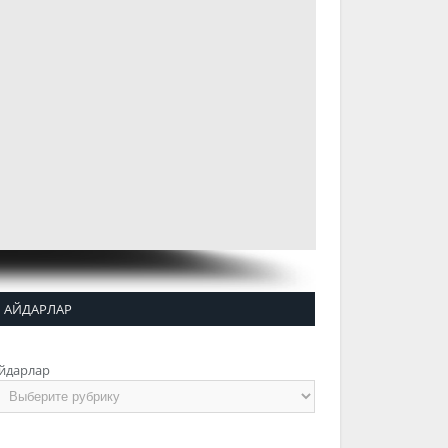
АЙДАРЛАР
йдарлар