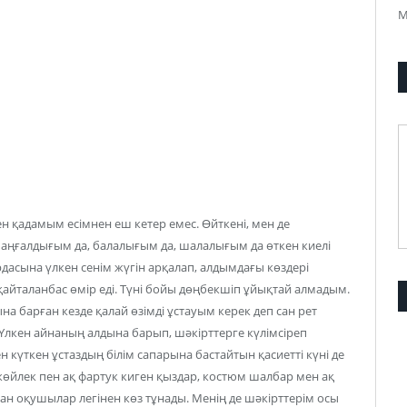
М
ен қадамым есімнен еш кетер емес. Өйткені, мен де
, аңғалдығым да, балалығым да, шалалығым да өткен киелі
рдасына үлкен сенім жүгін арқалап, алдымдағы көздері
қайталанбас өмір еді. Түні бойы дөңбекшіп ұйықтай алмадым.
ына барған кезде қалай өзімді ұстауым керек деп сан рет
Үлкен айнаның алдына барып, шәкірттерге күлімсіреп
 күткен ұстаздың білім сапарына бастайтын қасиетті күні де
көйлек пен ақ фартук киген қыздар, костюм шалбар мен ақ
ған оқушылар легінен көз тұнады. Менің де шәкірттерім осы