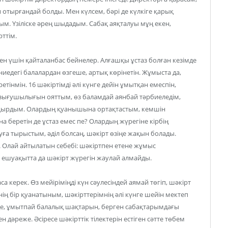
п отырғандай болды. Мен күлсем, бәрі де күлкіге қарық
дым. Үзіліске әрең шыдадым. Сабақ аяқталуы мұң екен,
рттім.
н үшін қайталанбас бейнелер. Алғашқы ұстаз болған кезімде
ниедегі балалардан өзгеше, артық көрінетін. Жұмыста да,
тінмін. 16 шәкіртімді әлі күнге дейін ұмытқан емеспін,
ызығушылығын ояттым, өз баламдай аянбай тәрбиеледім,
ақырдым. Олардың қуанышына ортақтастым, кемшін
на беретін де ұстаз емес пе? Олардың жүрегіне кірбің
ға тырыстым, әділ болсаң, шәкірт өзіңе жақын болады.
. Олай айтылатын себебі: шәкіртпен етене жұмыс
м ешуақытта да шәкірт жүрегін жаулай алмайды.
аса керек. Өз мейіріміңді күн сәулесіндей аямай төгіп, шәкірт
енің бір қуанатыным, шәкірттерімнің әлі күнге шейін мектеп
 де, ұмытпай балалық шақтарын, берген сабақтарымдағы
н дәреже. Әсіресе шәкірттік тілектерін естіген сәтте төбем