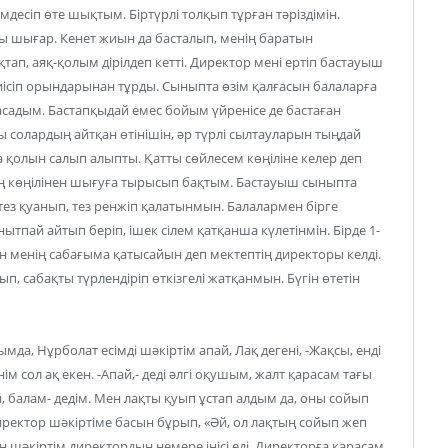
десіп өте шықтым. Біртүрлі толқып тұрған тәріздімін.
сы шығар. Кенет жиын да басталып, менің баратын
ап, аяқ-қолым дірілдеп кетті. Директор мені ертіп бастауыш
сіп орындарынан тұрды. Сыныпта өзім қалғасын балаларға
 жасадым. Бастапқыдай емес бойым үйренісе де бастаған
ы солардың айтқан өтінішін, әр түрлі сылтауларын тыңдай
ма қолын салып алыпты. Қатты сөйлесем көңіліне келер деп
ң көңілінен шығуға тырысып бақтым. Бастауыш сыныпта
 тез қуанып, тез ренжіп қалатынмын. Балалармен бірге
ытпай айтып беріп, ішек сілем қатқанша күлетінмін. Бірде 1-
н менің сабағыма қатысайын деп мектептің директоры келді.
 сабақты түрлендіріп өткізгелі жатқанмын. Бүгін өтетін
мда, Нұрболат есімді шәкіртім апай, Лақ дегені, -Жақсы, енді
м сол ақ екен. -Апай,- деді әлгі оқушым, жалт қарасам тағы
ой, балам- дедім. Мен лақты қуып ұстап алдым да, оны сойып
иректор шәкіртіме басын бұрып, «Әй, ол лақтың сойып жеп
ан шәкіртім директордың немере інісі еді. Директорға қарасам,