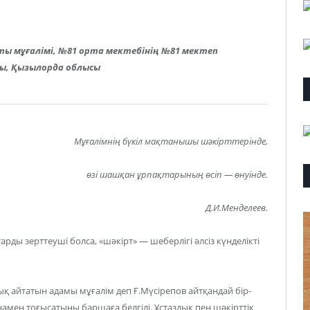
ты мұғалімі,
№81 орта мектебінің №81 мектеп
ны, Қызылорда облысы
Мұғалімнің бүкіл мақтанышы шәкірттерінде,
өзі шашқан ұрпақтарының өсіп — өнуінде.
Д.И.Менделеев.
рды зерттеуші болса, «шәкірт» — шеберлігі әлсіз күнделікті
ық айтатын адамы мұғалім деп Ғ.Мүсірепов айтқандай бір-
амен тоғысатыны баршаға белгілі. Ұстаздық пен шәкірттік