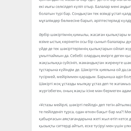
екі иығы селкілдеп күліп отыр. Балалар мені аңды
болатын түрі бар. Сондықтан тек өзімді ұстап қал
мұғалімдер бөлмесіне барып, әріптестерімді күлді
Әрбір шәкіртімнің қимылы, жасаған қылықтары ме
өзіме ыстық көрінетін осы бір сынып балалары дү
үйде де тек шәкірттерімнің қылықтарын ойлап жүре
ұмытпаймын да. Себебі: олардың өмірге деген қ
жақсылыққа сүйсініп, жамандықтан жиренуге ш
тұстарына күйіндім де. Шәкірттік қиялына ой да,са
түсірмей, мейіріммен қарадым. Барынша әділ болу
Шәкірті жоқ ұстазды мылқау ұстаз деп те жатамыз
жүргізбеген, оның жақсы ісіне мән бермеген ада
«Ұстазы мейірлі, шәкірті пейілді» деп тегін айтылм
те пейілденіп тұрса, одан өткен бақыт бар ма?! М
қабырғасын аяқтағандарына жеті жыл өтіп кетсе
қызықты сәттерді айтып, еске түсіруі мен үшін үлке