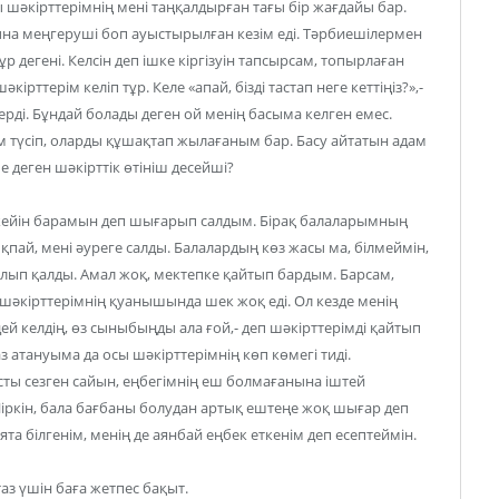
 шәкірттерімнің мені таңқалдырған тағы бір жағдайы бар.
на меңгеруші боп ауыстырылған кезім еді. Тәрбиешілермен
р дегені. Келсін деп ішке кіргізуін тапсырсам, топырлаған
ттерім келіп тұр. Келе «апай, бізді тастап неге кеттіңіз?»,-
ерді. Бұндай болады деген ой менің басыма келген емес.
м түсіп, оларды құшақтап жылағаным бар. Басу айтатын адам
е деген шәкірттік өтініш десейші?
, кейін барамын деп шығарып салдым. Бірақ балаларымның
 шықпай, мені әуреге салды. Балалардың көз жасы ма, білмеймін,
ылып қалды. Амал жоқ, мектепке қайтып бардым. Барсам,
ы шәкірттерімнің қуанышында шек жоқ еді. Ол кезде менің
ей келдің, өз сыныбыңды ала ғой,- деп шәкірттерімді қайтып
з атануыма да осы шәкірттерімнің көп көмегі тиді.
сты сезген сайын, еңбегімнің еш болмағанына іштей
Шіркін, бала бағбаны болудан артық ештеңе жоқ шығар деп
 білгенім, менің де аянбай еңбек еткенім деп есептеймін.
таз үшін баға жетпес бақыт.