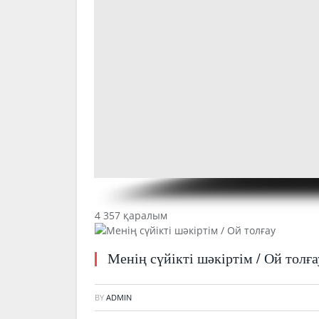
4 357 қаралым
Менің сүйікті шәкіртім / Ой толға
BY
ADMIN