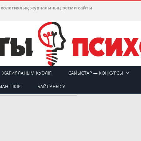
ихологиялық журналының ресми сайты
ЖАРИЯЛАНЫМ КУӘЛІГІ
САЙЫСТАР — КОНКУРСЫ
АН ПІКІРІ
БАЙЛАНЫСУ