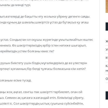
ыналы да мәнді түрі.
ып,өзгелерді де бақытты ету жолына үйрену дегенге саяды.
 онда құның да шамалы,шәкіртсіз ұстаз да бұтақсыз қу ағаш
л – ұстаз. Сондықтан ол оқушы жүрегінде ұмытылмайтын өшпес
Ж
ренеміз. Өз шәкірттеріміздің әрбір істен нәтиже шығарып,
У
 мерейіміздің үстем болғаны емес пе?
К
 рухын биіктету үшін біздің мұғалімдеріміз де өз үлестерін
К
ертеңгі қоғамның бір белді тұлғасы болмасына кім кепіл?
н
О
лғаным есіме түседі.
аңы жоқ аңғал, сенгіш пәк шәкіртті тәрбиелеп, оған ой
з. Сиямен ақ қағазға жазғандай етіп, білімімізді үйрету,
шілікті іс. Сол шәкірттердің ыстық суығына сүйсінбейтін,