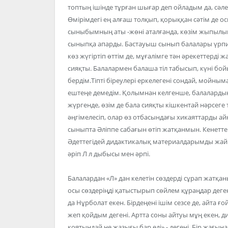
топтың ішінде тұрған шығар деп ойладым да, сәлем
Өмірімдегі ең алғаш толқып, қорыққан сәтім де о
сыныбымның аты -жөні аталғанда, көзім жыпылықт
сыныпқа апарды. Бастауыш сынып балалары үрпиі
көз жүгіртіп өттім де, мұғалімге тән әрекеттерді
сияқты. Балалармен балаша тіл табысып, күні бой
бердім.Тіпті біреулері еркелегені сондай, мойны
ештеңе демедім. Қолымнан келгенше, балаларды
жүргенде, өзім де бала сияқты кішкентай нәрсеге
әңгімелесіп, олар өз отбасындағы хикаяттарды айн
сыныпта Әліппе сабағын өтіп жатқанмын. Кенетте
Әдеттегідей дидактикалық материалдарымды жайып,
әріп Л л дыбысы мен әрпі.
Балалардан «Л» дан келетін сөздерді сұрап жатқаны
осы сөздеріңді қатыстырып сөйлем құраңдар дегені
да Нұрболат екен. Бірдеңені ішім сезсе де, айта ғ
жеп қойдым дегені. Артта соны айтуы мұң екен, д
қоятындай не жазығы бар еді»,- дегені. Бір жағын