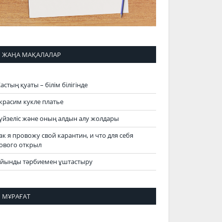
ЖАҢА МАҚАЛАЛАР
астың қуаты – білім білігінде
красим кукле платье
үйзеліс және оның алдын алу жолдары
ак я провожу свой карантин, и что для себя
ового открыл
йынды тәрбиемен ұштастыру
МҰРАҒАТ