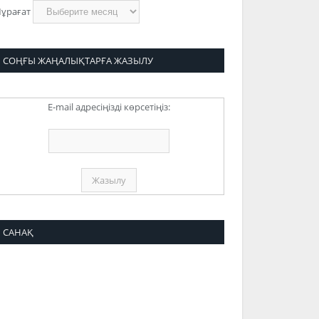
ұрағат
СОҢҒЫ ЖАҢАЛЫҚТАРҒА ЖАЗЫЛУ
E-mail адресіңізді көрсетіңіз:
САНАҚ