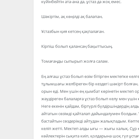
күйінбейтін ата-ана да, ұстаз да жоқ емес.
Шәкіртім, ақ көңілді ақ балапан,
Ұстазбын қия кетсең қақпалаған.
Кірпіш болып қалансаң бақыттысың,
Томағаңды сыпырып жолға салам.
Ең алғаш ұстаз болып өзім бітірген мектепке келг
тұлымшағы желбіреген бір кездегі шәкірт болған
орын еді. Мен үшін ең қымбат көрінетін мектеп о
жәудіреген балаларға ұстаз болып келу мен үшін 
Неге екенін қайдам, біртүрлі бүлдіршіндердің алд
айтатын сөзімді қайталап дайындалумен болдым. 
бастайтын сөздерімді айтудан жалықпадым. Көптен
келіп жетті. Мектеп алды ығы — жығы халық. Сұр 
көйлектерін сықита киіп, қолдарына шоқ гүл ұста