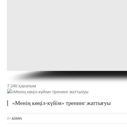
7 240 қаралым
«Менің көңіл-күйім» тренинг жаттығуы
BY
ADMIN