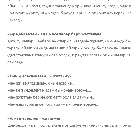
ойыншы, мысалы, сақина таққандар орындарымен ауысады, әлде 
Сол кезде жүргізуші жылдам біреудің орнына отырып алу керек.
шығады.
«Әр қайсысымызда мәселелер бар» жаттығуы
Қатысушылар шеңбермен отырып, көздерін жұмып, «м-м-м» дыбы
туралы ойлап және де негативті ойларын осы дыбыс арқылы шығары
-деп отырған қатысушылар болды, бірақ тез болған ойыншылар қ
отырады.
«Оның есесіне мен…» жаттығуы
Мен жиі қиялдаймын, оның есесіне…
Мен көп үндемейтін адаммын,оның есесіне….
Мен жұрттың бәріне құрметті бола алмаймын…
Мен өзім туралы көп ойламаймын, оның есесіне…
«Алған әсерлер» жаттығуы
Шеңберде тұрып, сол алақанға ойша бүгінгі көңіл-күйді салып, оң 