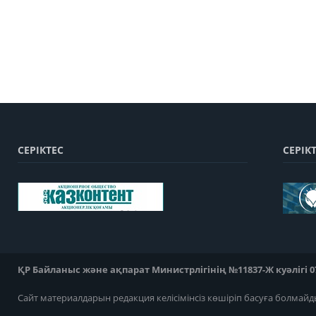
СЕРІКТЕС
СЕРІК
ҚР Байланыс және ақпарат Министрлігінің №11837-Ж куәлігі 07
Сайт материалдарын редакция келісімінсіз көшіріп басуға болмайд