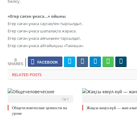
бөлісу.
«Егер саған ұнаса…» ойыны
Егер саған ұнаса саусақпен тырсылдыт,
Егер саған ұнаса шапалақта жараса.
Егер саған ұнаса аяғыңмен тарсылдат,
Егер саған ұнаса айтайықшы «Тамаша».
0
RELATED POSTS
0
Общечеловеческие ценности на
Жақсы көңіл-күй — жан азы
уроке