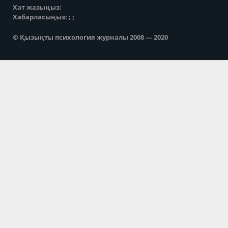
Хат жазыңыз:
Хабарласыңыз: ; ;
© Қызықты психология журналы 2008 — 2020