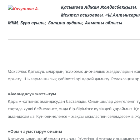
Қасымова Айжан Жолдасбекқызы,
Мектеп психологы, «Ы.Алтынсар
МКМ,
Бура ауылы, Балқаш ауданы, Алматы облысы
Мақсаты:
Қатысушылардың психоэмоционалдық жағдайларын жақса
орнату. Шығармашылық қабілетті әрі қарай дамыту. Релаксация а
«Амандасу» жаттығуы
Қарым-қатынас амандасудан басталады. Ойыншылар дөңгеленіп тұ
тақтада күлкі бейнеленсе, онда бір-бірімізге күлімдей қараймыз.
амандасамыз. Күн бейнеленсе – жақсы ықыласпен сәлемдесеміз. Ж
«Орын ауыстыру» ойыны
Қатысушылар шеңбермен отырды. Жүргізуші ортада орындықсыз т