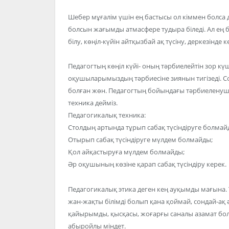
Шебер мұғалім үшін ең бастысы ол кіммен болса 
болсын жағымды атмасфере тудыра біледі. Ал ең 
білу, көңіл-күйін айтқызбай ақ түсіну, деркезінде
Педагогтың көңіл күйі- оның тәрбиелейтін зор күш 
оқушыларымыздың тәрбиесіне зиянын тигізеді. Сонды
болған жөн. Педагогтың бойындағы тәрбиеленуші
техника дейміз.
Педагогикалық техника:
Столдың артында тұрып сабақ түсіндіруге болмай
Отырып сабақ түсіндіруге мүлдем болмайды;
Қол айқастыруға мүлдем болмайды;
Әр оқушының көзіне қарап сабақ түсіндіру керек.
Педагогикалық этика деген кең ауқымды мағына. 
жан-жақты білімді болып қана қоймай, сондай-ақ ә
қайырымды, қысқасы, жоғарғы саналы азамат болу
абыройлы міндет.