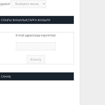
ұрағат
СОҢҒЫ ЖАҢАЛЫҚТАРҒА ЖАЗЫЛУ
E-mail адресіңізді көрсетіңіз:
САНАҚ