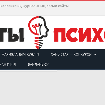
ихологиялық журналының ресми сайты
ЖАРИЯЛАНЫМ КУӘЛІГІ
САЙЫСТАР — КОНКУРСЫ
АН ПІКІРІ
БАЙЛАНЫСУ