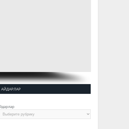
АЙДАРЛАР
йдарлар