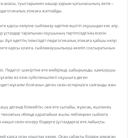
ата-анасы, туыстарымен нашар қарым-қатынасының, өкпе –
едагогикалық этикаға жатпайды.
мге қарсы келуіне сыйламау әдетіне өшігіп оқушыдан кек алу,
р ұстаздар тарапынан оқушының тәртіпсіздігінің есесін
ы. Бұл әдеттің тиімсіздігі педагогикалық этикаға қайшы келуі
лімге қарсы қоюға, сыйламаушылыққа әкеліп соқтыратынын
іс. Педагог шәкіртіне өте мейірімді, қайырымды, қамқоршы
ғалім өз ісіне сүйіспеншілікті оқушыға деген
ндегі мұғалім болғаны» деген сөзін естеріңізге салғанды жөн
 ашу дегенді білмейтін, сөзі өте сыпайы, жұмсақ, ешкімнің
лы Чеховтың «Өзіңді қарапайым жылы лебізіңмен сыйлата
нақыл сөзін ескеру біздерге (ұстаздарға) өте лайықты.
й қалса оған ұрыспау керек. Оған сабақты білдіре алмаған