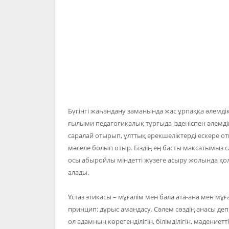
Бүгінгі жаһандану заманында жас ұрпаққа әлемдік
ғылыми педагогикалық тұрғыда ізденіспен әлемді
саралай отырып, ұлттық ерекшеліктерді ескере 
мәселе болып отыр. Біздің ең басты мақсатымыз с
осы абыройлы міндетті жүзеге асыру жолында қо
алады.
Ұстаз этикасы – мұғалім мен бала ата-ана мен мұ
принцип: дұрыс амандасу. Сәлем сөздің анасы деп
ол адамның көрегенділігін, білімділігін, мәдениетті