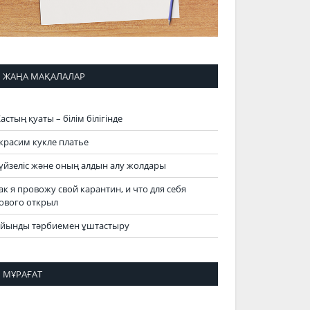
ЖАҢА МАҚАЛАЛАР
астың қуаты – білім білігінде
красим кукле платье
үйзеліс және оның алдын алу жолдары
ак я провожу свой карантин, и что для себя
ового открыл
йынды тәрбиемен ұштастыру
МҰРАҒАТ