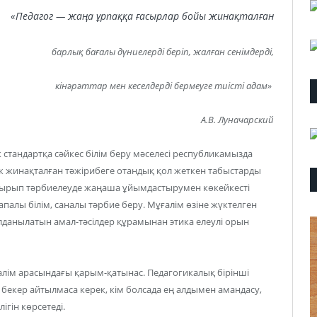
«Педагог — жаңа ұрпаққа ғасырлар бойы жинақталған
барлық бағалы дүниелерді беріп, жалған сенімдерді,
кінәрәттар мен кеселдерді бермеуге тиісті адам»
А.В. Луначарский
 стандартқа сәйкес білім беру мәселесі республикамызда
к жинақталған тәжірибеге отандық қол жеткен табыстарды
отырып тәрбиелеуде жаңаша ұйымдастырумен көкейкесті
апалы білім, саналы тәрбие беру. Мұғалім өзіне жүктелген
лданылатын амал-тәсілдер құрамынан этика елеулі орын
ғалім арасындағы қарым-қатынас. Педагогикалық бірінші
 бекер айтылмаса керек, кім болсада ең алдымен амандасу,
лігін көрсетеді.