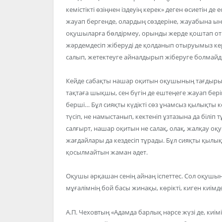
кемістікті өзіңнен іздеуің керек» деген өсиетін д
жауап бергенде, олардың сөздеріне, жауабына ы
оқушыларға бөлдірмеу, орынды жерде қоштап оты
жәрдемдесіп жіберуді де қолданып отыруымыз кер
салып, жетектеуге айналдырып жіберуге болмайд
Кейде сабақты нашар оқитын оқушының тағдырын
тақтаға шықшы, сен бүгін де ештеңеге жауап бер
берші… Бұл сияқты күдікті сөз ұнамсыз қылықты 
түсіп, не намыстанып, кектеніп ұзтазына да біліп т
салғырт, нашар оқитын не салақ, олақ, жалқау оқу
жағдайлары да кездесіп тұрады. Бұл сияқты қылы
қосылмайтын жаман әдет.
Оқушы әрқашан сенің айнаң іспеттес. Сол оқушын
мұғалімнің бой басы жинақы, көрікті, киген киімд
А.П. Чеховтың «Адамда барлық нәрсе жүзі де, киімі