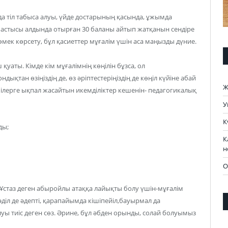
да тіл табыса алуы, үйде достарының қасында, ұжымда
бастысы алдында отырған 30 баланы айтып жатқанын сендіре
 көмек көрсету, бұл қасиеттер мұғалім үшін аса маңызды дүние.
қуаты. Кімде кім мұғалімнің көңілін бұзса, ол
қтан өзіңіздің де, өз әріптестеріңіздің де көңіл күйіне абай
Ж
лерге ықпал жасайтын икемділіктер кешенін- педагогикалық
У
К
ды;
К
н
О
Ұстаз деген абыройлы атаққа лайықты болу үшін-мұғалім
діл де әдепті, қарапайымда кішіпейіл,бауырмал да
ы тиіс деген сөз. Әрине, бұл әбден орынды, солай болуымыз