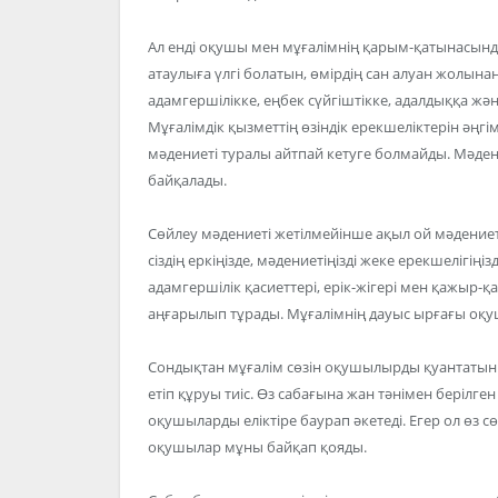
Ал енді оқушы мен мұғалімнің қарым-қатынасында
атаулыға үлгі болатын, өмірдің сан алуан жолынан
адамгершілікке, еңбек сүйгіштікке, адалдыққа жән
Мұғалімдік қызметтің өзіндік ерекшеліктерін әңгі
мәдениеті туралы айтпай кетуге болмайды. Мәдени
байқалады.
Сөйлеу мәдениеті жетілмейінше ақыл ой мәдениет
сіздің еркіңізде, мәдениетіңізді жеке ерекшелігің
адамгершілік қасиеттері, ерік-жігері мен қажыр
аңғарылып тұрады. Мұғалімнің дауыс ырғағы оқуш
Сондықтан мұғалім сөзін оқушылырды қуантатын 
етіп құруы тиіс. Өз сабағына жан тәнімен беріл
оқушыларды еліктіре баурап әкетеді. Егер ол өз с
оқушылар мұны байқап қояды.