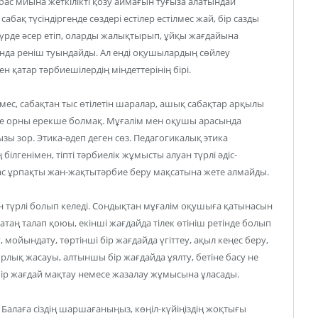
ас миына жеткілікті қозу аймағын туғыза алатындай
абақ түсіндіргенде сөздері естілер естілмес жай, бір сазды
түрде әсер етіп, оларды жалықтырып, ұйқы жағдайына
ында реніш туындайды. Ал енді оқушылардың сөйлеу
 қатар тәрбиешілердің міндеттерінің бірі.
емес, сабақтан тыс өтілетін шаралар, ашық сабақтар арқылы
не орны ерекше болмақ. Мұғалім мен оқушы арасында
ы зор. Этика-әдеп деген сөз. Педагогикалық этика
ілгенімен, тіпті тәрбиелік жұмысты алуан түрлі әдіс-
 жас ұрпақты жан-жақтытәрбие беру мақсатына жете алмайды.
 түрлі болып келеді. Сондықтан мұғалім оқушыға қатынасын
қатаң талап қоюы, екінші жағдайда тілек өтініш ретінде болып
, мойындату, төртінші бір жағдайда үгіттеу, ақыл кеңес беру,
орлық жасауы, алтыншы бір жағдайда ұялту, бетіне басу не
 бір жағдай мақтау немесе жазалау жұмысына ұласады.
. Балаға сіздің шаршағаныңыз, көңіл-күйіңіздің жоқтығы