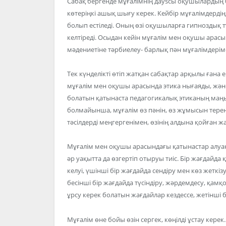
Сабақ бергенде мұғалімнің дауsсы оқушылардың б
көтеріңкі ашық шығу керек. Кейбір мұғалімдердің с
болып естіледі. Оның өзі оқушыларға гипноздық 
келтіреді. Осыдан кейін мұғалім мен оқушы арас
мәдениетіне тәрбиелеу- барлық пән мұғалімдерімен
Тек күнделікті өтіп жатқан сабақтар арқылы ғана 
мұғалім мен оқушы арасында этика нығаяды, жә
болатын қатынаста педагогикалық этиканың маңыз
болмайынша, мұғалім өз пәнін, өз жұмысын терең б
тәсілдерді меңгергенімен, өзінің алдына қойған
Мұғалім мен оқушы арасындағы қатынастар алуан
әр уақытта да өзгертіп отыруы тиіс. Бір жағдайда 
келуі, үшінші бір жағдайда сендіру мен көз жеткізу
бесінші бір жағдайда түсіндіру, жәрдемдесу, қамқ
ұрсу керек болатын жағдайлар кездессе, жетінші
Мұғалім өне бойы өзін сергек, көңілді ұстау керек