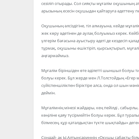
сезіліп отырады. Сол сияқты мұғалім оқушының 
арызының есесін оқушыдан қайтаруға әдеттену п
Оқушының әлсіздігіне, тіл алмауына, кейде мұғалі
жек көру әдетінен де аулақ болуымыз керек. Кейбі
үлгерім бағасына ауыстыру әдеті де кездесіп қалад
тұрмақ, оқушыны өшіктіріп, қырсықтырып, мұға
аңғармаймыз.
Мұғалім біріншіден өте әділетті шыншыл болуы ти
болуы керек. Бұл жерде мен Л.Толстойдың «Егер мұ
сүйіспеншілікпен біріктіре алса, онда ол шын мәні
деймін.
Мұғалімнің мінезі жайдары, кең пейілді , сабырлы,
көңіліне қаяу түсірмейтін болуы керек. Бұл тура
білмесең, құр қаталдықтан түкте шықпайды» деген 
Сондай- ақ Ы.Алтынсариннің «Оқушы сабақты білме