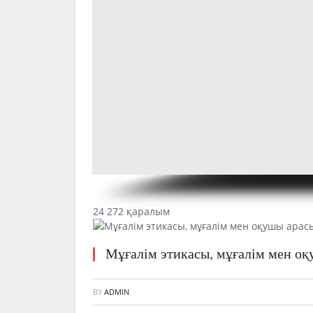
24 272 қаралым
Мұғалім этикасы, мұғалім мен о
BY
ADMIN