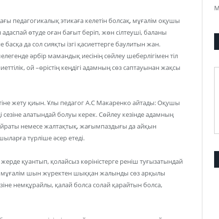
М
ғы педагогикалық этикаға келетін болсақ, мұғалім оқушы
 адаспай өтуде оған бағыт беріп, жөн сілтеуші, баланы
е басқа да сол сияқты ізгі қасиеттерге баулитын жан.
мелегенде әрбір мамандық иесінің сөйлеу шеберлігімен тіл
еттілік, ой –өрістің кеңдігі адамның сөз саптауынан жақсы
іне жету қиын. Ұлы педагог А.С Макаренко айтады: Оқушы
ізді сезіне алатындай болуы керек. Сөйлеу кезінде адамның
-қайраты немесе жалтақтық, жағымпаздығы да айқын
ыларға түрліше әсер етеді.
жерде қуантып, қолайсыз көріністерге реніш туғызатындай
ген мұғалім шын жүректен шыққан жалынды сөз арқылы
өзіне немқұрайлы, қалай болса солай қарайтын болса,