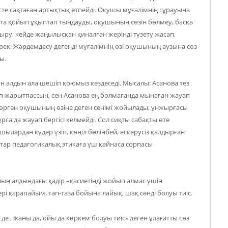
е есте сақтаған артықтық етпейді. Оқушы мұғалімнің сұрауына
нта қойып ұқыптап тыңдауды, оқушының сөзін бөлмеу, басқа
ру, кейде жаңылысқан қиналған жерінді түзету жасап,
ек. Жәрдемдесу дегенді мұғалімнің өзі оқушының аузына сөз
ы.
 алдын ала шешіп қоюмыз кездеседі. Мысалы: Асанова тез
іп жарытпассың, сен Асанова ең болмағанда мынаған жауап
көрген оқушының өзіне деген сенімі жойылады, ұнжырғасы
ұрса да жауап бергісі келмейді. Сол сиқты сабақты өте
шылардан күдер үзіп, көңіл бөлінбей, ескерусіз қалдырған
қтар педагогикалық этикаға үш қайнаса сорпасы
ың алдындағы қадір –қасиетіңді жойып алмас үшін
ері қарапайым, тап-таза бойына лайық, шақ сәнді болуы тиіс.
 де , жаны да, ойы да көркем болуы тиіс» деген ұлағатты сөз