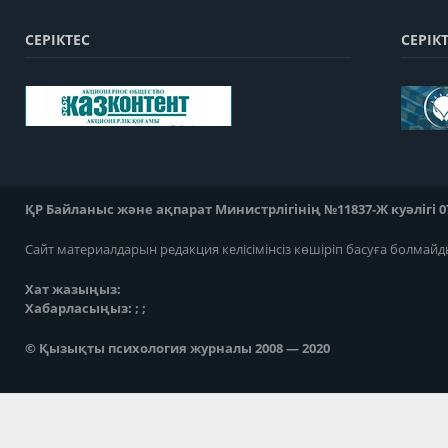
СЕРІКТЕС
СЕРІК
ҚР Байланыс және ақпарат Министрлігінің №11837-Ж куәлігі 07
Сайт материалдарын редакция келісімінсіз көшіріп басуға болмайд
Хат жазыңыз:
Хабарласыңыз: ; ;
© Қызықты психология журналы 2008 — 2020