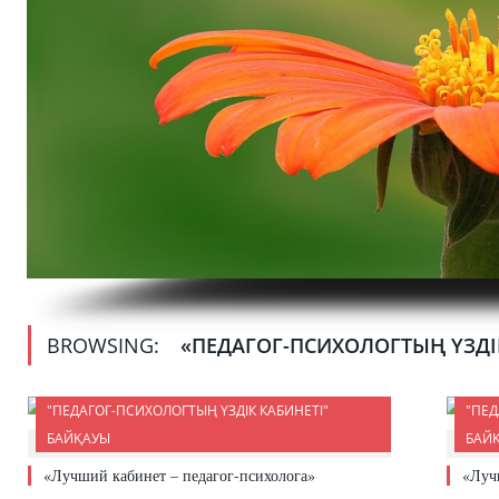
BROWSING:
«ПЕДАГОГ-ПСИХОЛОГТЫҢ ҮЗДІ
"ПЕДАГОГ-ПСИХОЛОГТЫҢ ҮЗДІК КАБИНЕТІ"
"ПЕД
БАЙҚАУЫ
БАЙ
0
«Лучший кабинет – педагог-психолога»
«Луч