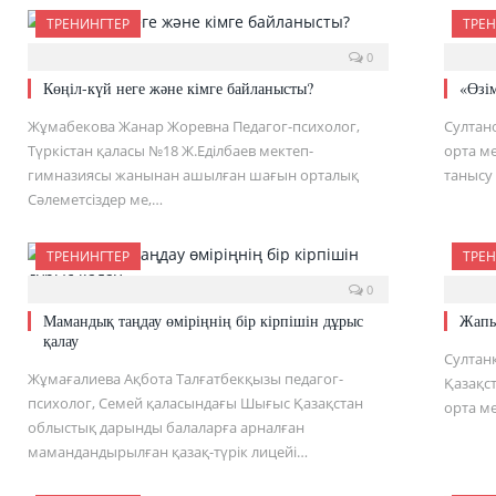
ТРЕНИНГТЕР
ТРЕН
0
Көңіл-күй неге және кімге байланысты?
«Өзім
Жұмабекова Жанар Жоревна Педагог-психолог,
Султан
Түркістан қаласы №18 Ж.Еділбаев мектеп-
орта ме
гимназиясы жанынан ашылған шағын орталық
танысу
Сәлеметсіздер ме,…
ТРЕНИНГТЕР
ТРЕН
0
Мамандық таңдау өміріңнің бір кірпішін дұрыс
Жапы
қалау
Султан
Жұмағалиева Ақбота Талғатбекқызы педагог-
Қазақс
психолог, Семей қаласындағы Шығыс Қазақстан
орта ме
облыстық дарынды балаларға арналған
мамандандырылған қазақ-түрік лицейі…