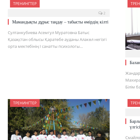
ТРЕНИНГТЕР
ТРЕН
2
Мамандықты дұрыс таңдау – табысты өмірдің кілті
Султанкубиева Асемгул Муратовна Батыс
Қазақстан облысы Қаратөбе ауданы Алакөл негізгі
орта мектебінің I санатты психологы…
Бала
Жандар
Махира
Білім 
ТРЕНИНГТЕР
ТРЕН
Барл
үлгіс
Cмайло