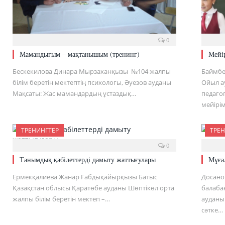
0
Мамандығым – мақтанышым (тренинг)
Мейір
Бескекилова Динара Мырзаханқызы №104 жалпы
Баймбе
білім беретін мектептің психологы, Әуезов ауданы
Ойыл а
Мақсаты: Жас мамандардың ұстаздық…
педаго
мейірім
ТРЕНИНГТЕР
ТРЕН
0
Танымдық қабілеттерді дамыту жаттығулары
Мұға
Ермекқалиева Жанар Ғабдықайырқызы Батыс
Досано
Қазақстан облысы Қаратөбе ауданы Шөптікөл орта
балаба
жалпы білім беретін мектеп –…
ауданы 
сәтке…