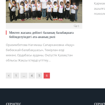
Қармақ
ашылға
психол
0
Мектеп жасына дейінгі баланың балабақшаға
бейімделуіндегі ата-ананың рөлі
Оразимбетова Нагимаш Сапархановна «Аққу»
бөбекжай-балабақшасы», Темірлан елді
мекені, Ордабасы ауданы, Оңтүстік Қазақстан
облысы Жақсы істерді үгіттеу…
Previous
1
…
4
5
6
СЕРІКТЕС
СЕРІК