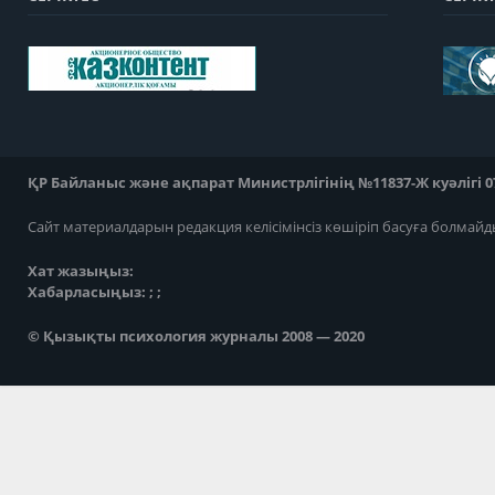
ҚР Байланыс және ақпарат Министрлігінің №11837-Ж куәлігі 07
Сайт материалдарын редакция келісімінсіз көшіріп басуға болмайд
Хат жазыңыз:
Хабарласыңыз: ; ;
© Қызықты психология журналы 2008 — 2020