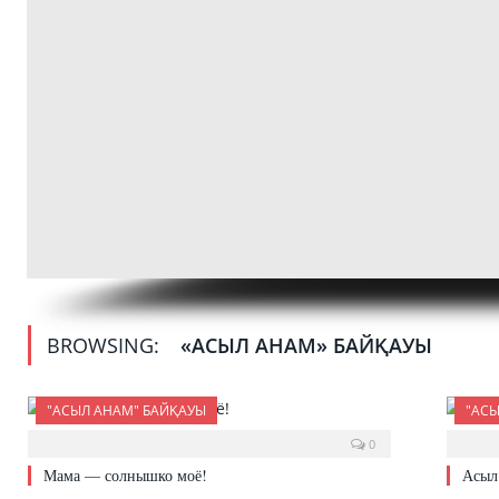
BROWSING:
«АСЫЛ АНАМ» БАЙҚАУЫ
"АСЫЛ АНАМ" БАЙҚАУЫ
"АС
0
Мама — солнышко моё!
Асыл