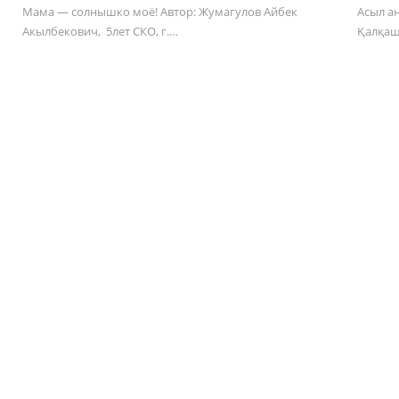
Мама — солнышко моё! Автор: Жумагулов Айбек
Асыл а
Акылбекович, 5лет СКО, г.…
Қалқа