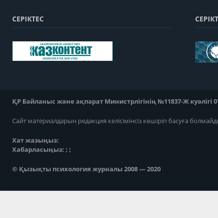
СЕРІКТЕС
СЕРІК
ҚР Байланыс және ақпарат Министрлігінің №11837-Ж куәлігі 07
Сайт материалдарын редакция келісімінсіз көшіріп басуға болмайд
Хат жазыңыз:
Хабарласыңыз: ; ;
© Қызықты психология журналы 2008 — 2020