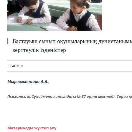
Бастауыш сынып оқушыларының дүниетанымы
зерттеулік ізденістер
BY
ADMIN
Мырзахметова А.А.,
Психолог, Ы.Сүлейменов атындағы № 37 орта мектебі, Тараз қ
Материалды жүктеп алу