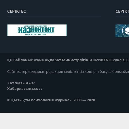
СЕРІКТЕС
СЕРІК
ҚР Байланыс және ақпарат Министрлігінің №11837-Ж куәлігі 07
Сайт материалдарын редакция келісімінсіз көшіріп басуға болмайд
Хат жазыңыз:
Хабарласыңыз: ; ;
© Қызықты психология журналы 2008 — 2020