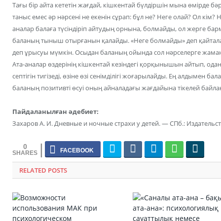
Тағы бір айта кететін жағдай, кішкентай бүлдіршін мына өмірде бәрін
таныс емес әр нәрсені не екенін сұрап: бұл не? Неге олай? Ол кім? Н
аналар балаға түсіндіріп айтудың орнына, болмайды, ол жерге бар
баланың тыныш отырғанын қалайды. «Неге болмайды» деп қайтала
деп ұрысуы мүмкін. Осыдан баланың ойында сол нәрселерге жама
Ата-аналар өздерінің кішкентай кезіндегі қорқынышын айтып, одан
септігін тигізеді, өзіне өзі сенімділігі жоғарылайды. Ең алдымен ба
баланың позитивті өсуі оның айналадағы жағдайына тікелей байла
Пайдаланылған әдебиет:
Захаров А. И. Дневные и ночные страхи у детей. — СПб.: Издательст
0
RELATED POSTS