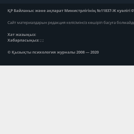
ҚР Байланыс және ақпарат Министрлігінің №11837-Ж куәлігі 07
Сайт материалдарын редакция келісімінсіз көшіріп басуға болмайд
Хат жазыңыз:
Хабарласыңыз: ; ;
© Қызықты психология журналы 2008 — 2020