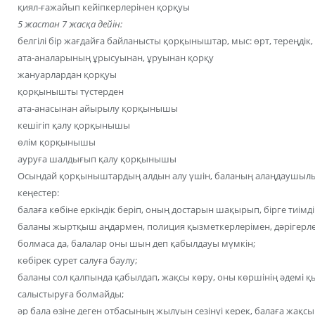
қиял-ғажайып кейіпкерлерінен қорқуы
5 жастан 7 жасқа дейін:
белгілі бір жағдайға байланысты қорқыныштар, мыс: өрт, тереңдік, а
ата-аналарының ұрысуынан, ұруынан қорқу
жануарлардан қорқуы
қорқынышты түстерден
ата-анасынан айырылу қорқынышы
кешігіп қалу қорқынышы
өлім қорқынышы
ауруға шалдығып қалу қорқынышы
Осындай қорқыныштардың алдын алу үшін, баланың алаңдаушылы
кеңестер:
балаға көбіне еркіндік беріп, оның достарын шақырып, бірге тиімді
баланы жыртқыш аңдармен, полиция қызметкерлерімен, дәрігерле
болмаса да, балалар оны шын деп қабылдауы мүмкін;
көбірек сурет салуға баулу;
баланы сол қалпында қабылдап, жақсы көру, оны көршінің әдемі қы
салыстыруға болмайды;
әр бала өзіне деген отбасының жылуын сезінуі керек, балаға жақсы д