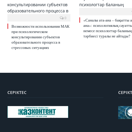
0
«Саналы ата-ана – бақытты а
ана»: психологиялық сауатт
Возможности использования МАК
немесе психологтар баланың
при психологическом
тәрбиесі туралы не айтады?
консультировании субъектов
образовательного процесса в
стрессовых ситуациях
СЕРІКТЕС
СЕРІК