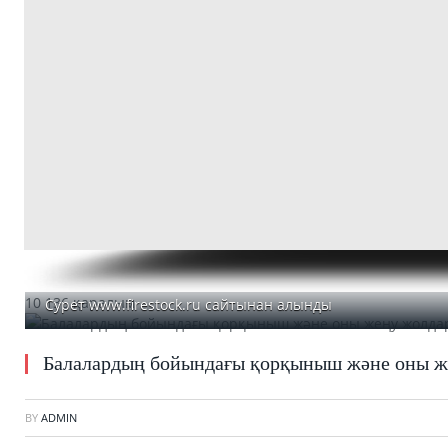
10 136 қаралым
Сурет www.firestock.ru сайтынан алынды
Балалардың бойындағы қорқыныш және оны ж
BY
ADMIN