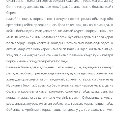
ойын ойнап, баланың сергек болуын қадағалап, ұрыс-жанжалдан 
бетіне түсіру арқылы өмірде жоқ, бірақ баланың өзіне болатындай
береді.
Бала бойындағы қорқынышты жеңуге сюжетті-рөлдік ойындар ойнау 
ертегісінің кейіпкерлерін ойнап, бала ертегі арқылы өзі жаман да,
кейін, бойындағы ұзақ уақыт арыла алмай жүрген қорқынышын же
«тығылыспақ» ойынын алатын болсақ, бұл ойын арқылы бала қара
бөлмелерден қорықпайтын болады. Сіз тығылып, бала сізді іздесе
айтып, мадақтап қою керек немесе сіз баланы іздеп, ол тығылып қ
жеңіліп, оны жақсы ойнайтынын айтып баланың көңіл күйін көтер
қорқынышын жеңуге үйретуге болады.
Баланың бойындағы қорқынышыты жеңу үшін, ең алдымен оның баст
ретінде, тәрбиеші ретінде алдымен өзіңіздің сөздеріңізді ой-елегі
жинауды сұрасаңыз, ал ол тыңдамай, еркелеп отырса, сіз оның ө
Нұржанға беріп жіберем, ол бәрін алып кетеді» немесе «есік алд
бөлмеге, қараңғыға қамап қоямын», «дәрігер апайды шақырып, уко
қорқыту арқылы өз дегеніңізге жетуіңіз мүмкін. Отбасындағы ұрыс-
шошынады, энурез, тұтығып сөйлеу, жалғыздық қорқынышы пайда
бойындағы үрейі мен қорқынышынан арылу үшін, ең алдымен үлкен