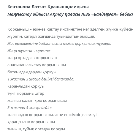
Кентанова Ләззат Қуанышқалиқызы
Маңғыстау облысы Ақтау қаласы
№35 «Балдырған» бөбек
Қорқыныш – өзін-өзі сақтау инстинктіне негізделген, жүйке жүйесін
жүретін, қатерлі жағдайда туындайтын эмоция.
Жас ерекшелігіне байланысты негізгі қорқыныш түрлері:
Жаңа туылған нәресте:
жаңа ортадағы қорқыныш
анасынан алыстау қорқынышы
бөтен адамдардан қорқуы
1 жастан 3 жасқа дейінгі балаларда:
қараңғыдан қорқуы
түнгі қорқыныштар
жалғыз қалып қою қорқынышы
3 жастан 5 жасқа дейін:
жалғыздық қорқынышы, яғни ешкімнің елемеуі
қараңғылық қорқынышы
тыныш, тұйық ортадан қорқуы