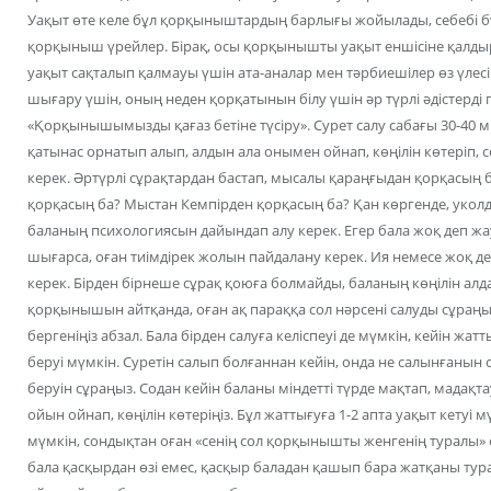
Уақыт өте келе бұл қорқыныштардың барлығы жойылады, себебі бұл
қорқыныш үрейлер. Бірақ, осы қорқынышты уақыт еншісіне қалд
уақыт сақталып қалмауы үшін ата-аналар мен тәрбиешілер өз үлес
шығару үшін, оның неден қорқатынын білу үшін әр түрлі әдістерді
«Қорқынышымызды қағаз бетіне түсіру». Сурет салу сабағы 30-40 
қатынас орнатып алып, алдын ала онымен ойнап, көңілін көтеріп,
керек. Әртүрлі сұрақтардан бастап, мысалы қараңғыдан қорқасың 
қорқасың ба? Мыстан Кемпірден қорқасың ба? Қан көргенде, укол
баланың психологиясын дайындап алу керек. Егер бала жоқ деп ж
шығарса, оған тиімдірек жолын пайдалану керек. Ия немесе жоқ д
керек. Бірден бірнеше сұрақ қоюға болмайды, баланың көңілін алда
қорқынышын айтқанда, оған ақ параққа сол нәрсені салуды сұраң
бергеніңіз абзал. Бала бірден салуға келіспеуі де мүмкін, кейін ж
беруі мүмкін. Суретін салып болғаннан кейін, онда не салынғанын с
беруін сұраңыз. Содан кейін баланы міндетті түрде мақтап, мадақ
ойын ойнап, көңілін көтеріңіз. Бұл жаттығуға 1-2 апта уақыт кету
мүмкін, сондықтан оған «сенің сол қорқынышты женгенің туралы» су
бала қасқырдан өзі емес, қасқыр баладан қашып бара жатқаны тур