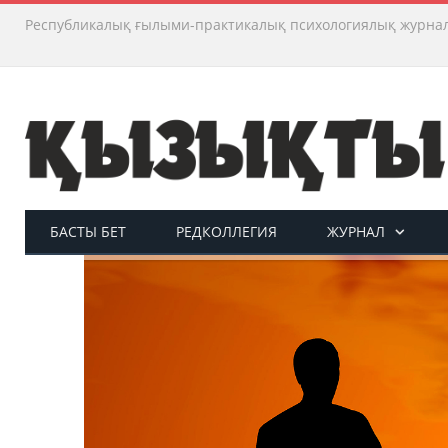
Республикалық ғылыми-практикалық психологиялық журна
БАСТЫ БЕТ
РЕДКОЛЛЕГИЯ
ЖУРНАЛ