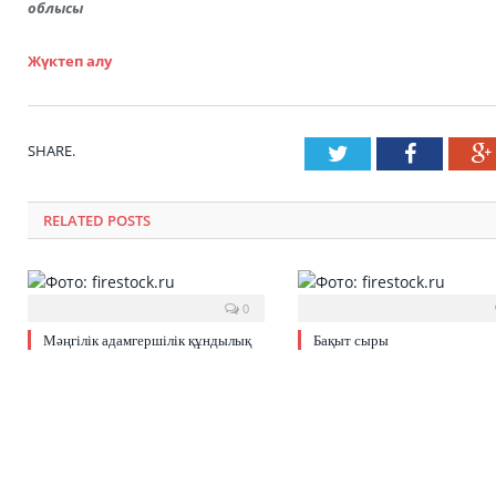
облысы
Жүктеп алу
SHARE.
Twitter
Faceboo
RELATED POSTS
0
Мәңгілік адамгершілік құндылық
Бақыт сыры