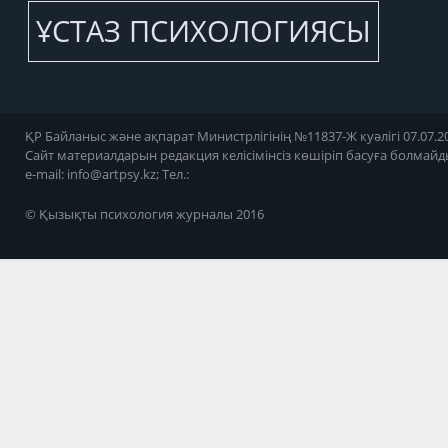
ҰСТАЗ ПСИХОЛОГИЯСЫ
ҚР Байланыс және ақпарат Министрлігінің №11837-Ж куәлігі 07.07.20
Сайт материалдарын редакция келісімінсіз көшіріп басуға болмайд
e-mail:
info@artpsy.kz
; Тел.:
© Қызықты психология журналы 2016