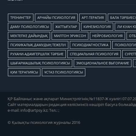
TРЕНИНГТЕР
АРНАЙЫ ПСИХОЛОГИЯ
АРТ-ТЕРАПИЯ
БАЛА ТӘРБИЕСІ
ДАМУ ПСИХОЛОГИЯСЫ
ЖАТТЫҒУЛАР
КИНЕЗИОЛОГИЯ
ЛИ КУАН 
МЕКТЕПКЕ ДАЙЫНДЫҚ
МИЛТОН ЭРИКСОН
НЕЙРОБИОЛОГИЯ
ОТБ
ПСИХИКАЛЫҚ ДАМУДЫҢ ТЕЖЕЛУІ
ПСИХОДИАГНОСТИКА
ПСИХОЛОГИЯ
РУХАНИ-АДАМГЕРШІЛІК ТӘРБИЕ
СПЕЦИАЛЬНАЯ ПСИХОЛОГИЯ
СУРЕТТ
ШЫҒАРМАШЫЛЫҚ ПСИХОЛОГИЯСЫ
ЭМОЦИОНАЛЬНОЕ ВЫГОРАНИЕ
ҚҰМ ТЕРАПИЯСЫ
ҰСТАЗ ПСИХОЛОГИЯСЫ
ҚР Байланыс және ақпарат Министрлігінің №11837-Ж куәлігі 07.07.20
Сайт материалдарын редакция келісімінсіз көшіріп басуға болмайд
e-mail:
info@artpsy.kz
; Тел.: ;
© Қызықты психология журналы 2016