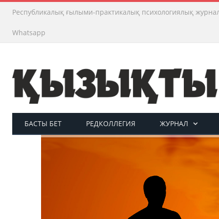
Республикалық ғылыми-практикалық психологиялық журна
Whatsapp
БАСТЫ БЕТ
РЕДКОЛЛЕГИЯ
ЖУРНАЛ