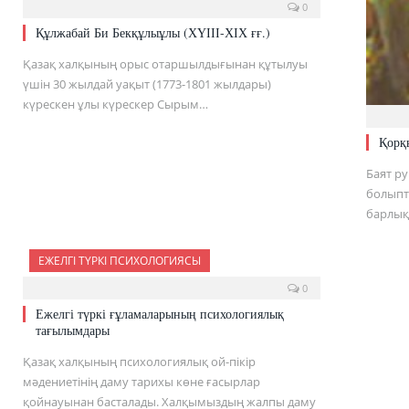
0
Құлжабай Би Бекқұлыұлы (ХҮІІІ-ХІХ ғғ.)
Қазақ халқының орыс отаршылдығынан құтылуы
үшін 30 жылдай уақыт (1773-1801 жылдары)
күрескен ұлы күрескер Сырым…
Қорқ
Баят ру
болыпты
барлы
ЕЖЕЛГІ ТҮРКІ ПСИХОЛОГИЯСЫ
0
Ежелгі түркі ғұламаларының психологиялық
тағылымдары
Қазақ халқының психологиялық ой-пікір
мәдениетінің даму тарихы көне ғасырлар
қойнауынан басталады. Халқымыздың жалпы даму