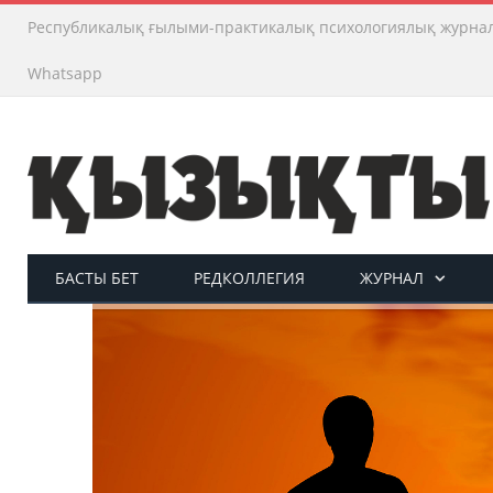
Республикалық ғылыми-практикалық психологиялық журна
Whatsapp
БАСТЫ БЕТ
РЕДКОЛЛЕГИЯ
ЖУРНАЛ