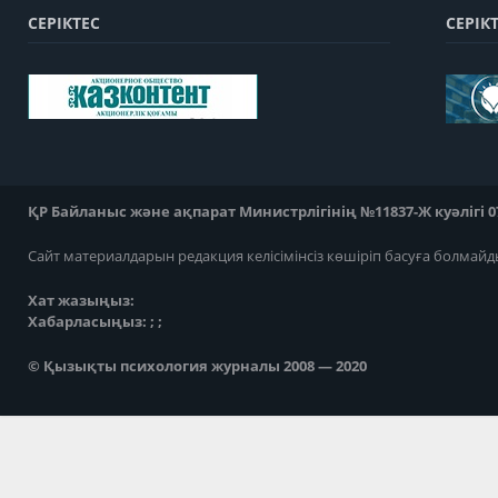
СЕРІКТЕС
СЕРІК
ҚР Байланыс және ақпарат Министрлігінің №11837-Ж куәлігі 07
Сайт материалдарын редакция келісімінсіз көшіріп басуға болмайд
Хат жазыңыз:
Хабарласыңыз: ; ;
© Қызықты психология журналы 2008 — 2020