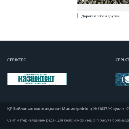
Дорога к себе и другим
СЕРІКТЕС
СЕРІК
ҚР Байланыс және ақпарат Министрлігінің №11837-Ж куәлігі 07
Сайт материалдарын редакция келісімінсіз көшіріп басуға болмайд