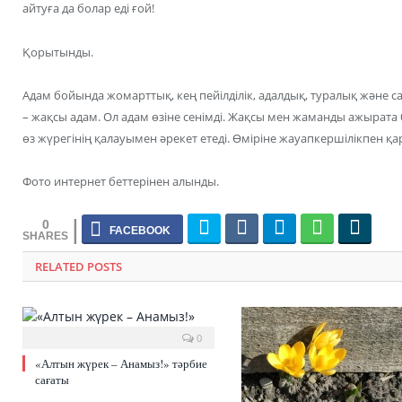
айтуға да болар еді ғой!
Қорытынды.
Адам бойында жомарттық, кең пейілділік, адалдық, туралық және с
– жақсы адам. Ол адам өзіне сенімді. Жақсы мен жаманды ажырата 
өз жүрегінің қалауымен әрекет етеді. Өміріне жауапкершілікпен қа
Фото интернет беттерінен алынды.
0
RELATED POSTS
0
«Алтын жүрек – Анамыз!» тәрбие
сағаты