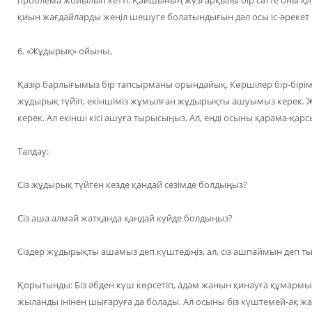
проблема жойылып кетті. Қайшының жүзі арқылы бір сәтте оны қи
қиын жағдайларды жеңіл шешуге болатындығын дәл осы іс-әрекет 
6. «Жұдырық» ойыны.
Қазір барлығымыз бір тапсырманы орындайық. Көршілер бір-бірімі
жұдырық түйіп, екіншіміз жұмылған жұдырықты ашуымыз керек. 
керек. Ал екінші кісі ашуға тырысыңыз. Ал, енді осыны қарама-қарс
Талдау:
Сіз жұдырық түйген кезде қандай сезімде болдыңыз?
Сіз аша алмай жатқанда қандай күйде болдыңыз?
Сіздер жұдырықты ашамыз деп күштедіңіз, ал, сіз ашпаймын деп 
Қорытынды: Біз әбден күш көрсетіп, адам жанын қинауға құмармы
жыланды інінен шығаруға да болады. Ал осыны біз күштемей-ақ 