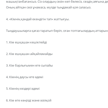
машықтанбағансыз. Сіз олардың сөзін көп бөлесіз, сөздің аяғына
Оның айтқан сөзі ұнамаса, мүлде тыңдамай қоя саласыз.
4. «Кімнің қандай екендігін тап» жаттығуы.
Тыңдаушыларға қағаз таратып беріп, оған топтағылардың аттарын
1. Кім ешқашан кешікпейді
2. Кім ешқашан айқайламайды
3. Кім барлығымен өте сыпайы
4. Кімнің даусы өте әдемі
5. Кімнің көздері әдемі
6. Кім өте көңілді және әзілқой