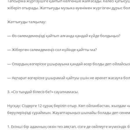
Тапсырма жүргізушіге қайтып келгенше жалғасады. Келесі қатысуш
жіберіп отырады. Жаттығуды музыка әуенімен жүргізген дұрыс бол
Жаттығуды талқылау:
— Өз сәлемдемеңізді қайтып алғанда қандай күйде болдыңыз?
— Жіберген сәлемдемеңіз сол күйінде қайтты ма?
— Олардың өзгеріске ұшырауына қандай әсер болды деп ойлайсыз
— Ақпарат өзгеріске ұшырамай қайтуы үшін не әрекет жасауға бо
3. «Сіз тыңдай білесіз бе?» сауалнамасы.
Нұсқау: Сіздерге 12 сұрақ беріліп отыр. Көп ойланбастан, жылдам 
берулеріңізді сұраймын. Жауаптарыңыз шынайы болады деп сенем
1. Екінші бір адамның сөзін тез аяқтап, сізге де сөйлеуге мүмкіндік 