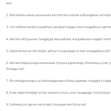
ма?
2. Мәселенің анық-қанығына жетпестен шешім қабылдаған сәттерің
3. «Сіз көбіне өзіңізге ұнайтын ақпараттарды ғана тыңдайсыз» деген
4. Әңгіме айтушыны тыңдауда эмоциялық жағдайыңыз кедергі келт
5. Серіктесіңіз өз ой-пікірін айтып отырғанда сіз көп алаңдайсыз ба?
6. Әңгіме барысында мағыналы тұсына қарағанда, болмашы ұсақ түйе
болады ма?
7. Өз көзқарасыңыз, ұстанымдарыңыз басқа адамды тыңдауға кедер
8. Егер серіктесіңізді түсіну қиынға соқса, оны тыңдауды тоқтатасыз
9. Сөйлеушіге деген негативті позиция жиі бола ма?