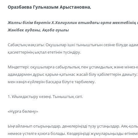
Оразбаева Гульназым Арыстановна,
Жалпы білім беретін Х.Халиуллин атындағы орта мектебінің 
Жәнібек ауданы, Ақоба ауылы
Сабақтың мақсаты: Оқушылар ішкі тыныштығын сезіне білуде ад
қасиеттерінің ықпал ететінін түсіндіру.
Міндеттері: оқушыларға сабырлылық пен ұстамдылық және мінез-
адамдармен дұрыс қарым-қатынас жасай білу қабілеттерін дамыту;
мен көңіл-күйлерін басқара білуге тәрбиелеу.
1. Ұйымдастыру кезеңі. Тыныштық сәті.
«Нұрға бөлену»
Ыңғайланып отырыңыздар, денелеріңізді түзу ұстаңыздар. Аяқ-қо
немесе үстелге қоюға болады. Көздеріңізді жұмуларыңызды өтінемі