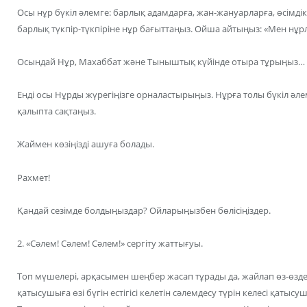
Осы нұр бүкіл әлемге: барлық адамдарға, жан-жануарларға, өсімді
барлық түкпір-түкпіріне нұр бағыттаңыз. Ойша айтыңыз: «Мен н
Осындай Нұр, Махаббат және Тыныштық күйінде отыра тұрыңыз…
Енді осы Нұрды жүрегіңізге орналастырыңыз. Нұрға толы бүкіл әлем
қалыпта сақтаңыз.
Жаймен көзіңізді ашуға болады.
Рахмет!
Қандай сезімде болдыңыздар? Ойларыңызбен бөлісіңіздер.
2. «Сәлем! Сәлем! Сәлем!» сергіту жаттығуы.
Топ мүшелері, арқасымен шеңбер жасап тұрады да, жайлап өз-өзде
қатысушыға өзі бүгін естігісі келетін сәлемдесу түрін келесі қатыс