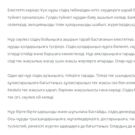
Елестетіп көріңіз: Күн нұры сіздің төбеңізден өтіп, кеудеңізге қара
түйнегі орналасқан. Гүлдің түйнегі нұрдан баяу ашылып келеді. Балғ
сезіміңізді, эмоцияңызды тілек қалауыңызды шайып, жүрегіңіздің 
Нұр сәулесі сіздің бойыңызға ақырын тарай бастағанын елестетіңіз.
нұрды қолдарыңызға түсіріңіз. Сіздің қолдарыңыз нұрға бөленіп, сә
істерді істейді және баршаға көмектеседі. Нұр аяқтарыңызға тара
сізді тек жақсылық жасау үшін жақсы жерлерге апарады. Олар нұр
Одан әрі нұр сіздің аузыңызға, тіліңізге тарады. Тіліңіз тек шындық
құлақтарыңызға бағыттаңыз, құлақтарыңыз тек жақсы сөз бен әсем әу
Көзіміз тек жақсыға қарап, бәрінен жақсылықты ғана көреді. Сізді
тек ізгі, сәулелі ой келеді.
Нұр бірте-бірте қарқынды және шұғылана бастайды, сіздің денеңі
Осы нұрды туысқандарыңызға, мұғалімдеріңізге, достарыңызға, т
түсініспей, ренжісіп жүрген адамдарға да бағыттаңыз. Олардың да 