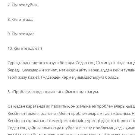
7. Кім өте тұйық
8. Кім өте адал
9. Кім өте адал
10. Кім өте әділетті
Сұрақтарды тақтаға жазуға болады. Содан соң 10 минут ішінде т
береді. Қағаздарын жинап, нәтижесін айту керек. Бұдан кейін гүлдің
теріп жазу қажет. Гүлдерден көрме ұйымдастыруға болады.
5. «Проблемаларды қиып тастаймын» жаттығуы.
Өзіңізден қарағанда ақ парақтың оң жағына өз проблемаларыңызды
Кескіннің төменгі жағына «Менің проблемаларым» деп жазыңыз. 
Кескіннің сол жағына төменірек өзіңіздің суретіңізді (фото болса тіп
Содан соң қайшы алыңыз да шүйке жіп, яғни проблемаңызды қиып тас