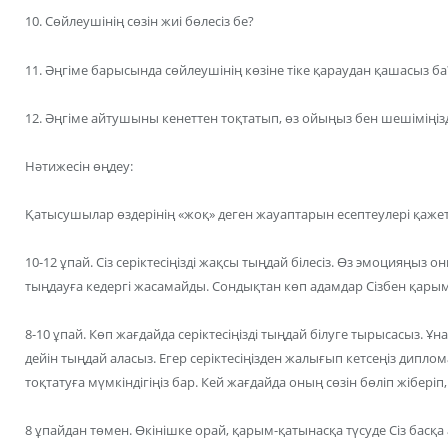
10. Сөйлеушінің сөзін жиі бөлесіз бе?
11. Әңгіме барысында сөйлеушінің көзіне тіке қараудан қашасыз ба
12. Әңгіме айтушыны кенеттен тоқтатып, өз ойыңыз бен шешіміңізд
Нәтижесін өңдеу:
Қатысушылар өздерінің «жоқ» деген жауаптарын есептеулері қажет
10-12 ұпай. Сіз серіктесіңізді жақсы тыңдай білесіз. Өз эмоцияңыз о
тыңдауға кедергі жасамайды. Сондықтан көп адамдар Сізбен қары
8-10 ұпай. Көп жағдайда серіктесіңізді тыңдай білуге тырысасыз. Ұ
дейін тыңдай аласыз. Егер серіктесіңізден жалығып кетсеңіз дип
тоқтатуға мүмкіндігіңіз бар. Кей жағдайда оның сөзін бөліп жіберіп
8 ұпайдан төмен. Өкінішке орай, қарым-қатынасқа түсуде Сіз басқа