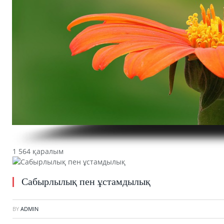
1 564 қаралым
Сабырлылық пен ұстамдылық
BY
ADMIN