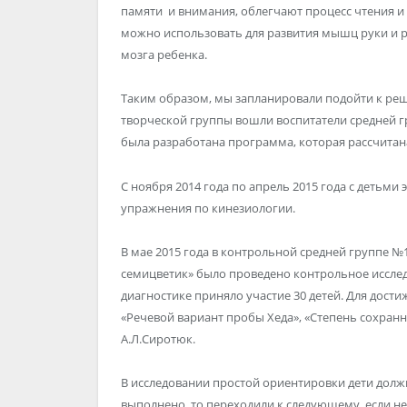
памяти и внимания, облегчают процесс чтения 
можно использовать для развития мышц руки и 
мозга ребенка.
Таким образом, мы запланировали подойти к ре
творческой группы вошли воспитатели средней г
была разработана программа, которая рассчитана
С ноября 2014 года по апрель 2015 года с деть
упражнения по кинезиологии.
В мае 2015 года в контрольной средней группе №
семицветик» было проведено контрольное иссле
диагностике приняло участие 30 детей. Для дос
«Речевой вариант пробы Хеда», «Степень сохран
А.Л.Сиротюк.
В исследовании простой ориентировки дети должн
выполнено, то переходили к следующему, если не