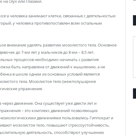
 на слух или глазами.
зга человека занимают клетки, связанные с деятельностью
оторый, у человека противопоставлен всем остальным
ое внимание уделять развитию мозолистого тела. Основное
очек до 7-ми лет у мальчиков до 8-ми – 8,5 лет.
льных процессов необходимо начинать с развития
олжна быть направлена от движений к мышлению, а не
ебенка в школе одним из основных условий является
золистого тела. Мозолистое тело (межполушарное
огические упражнения.
 через движение. Она существует уже двести лет и
упражнения – это комплекс движений позволяющих
инезиологическими движениями пользовались Гиппократ и
ивают мозолистое тело, повышают стрессоустойчивость,
ыслительную деятельность, способствуют улучшению