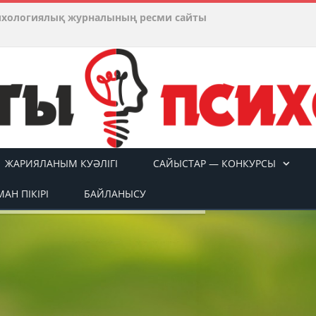
ихологиялық журналының ресми сайты
ЖАРИЯЛАНЫМ КУӘЛІГІ
САЙЫСТАР — КОНКУРСЫ
АН ПІКІРІ
БАЙЛАНЫСУ