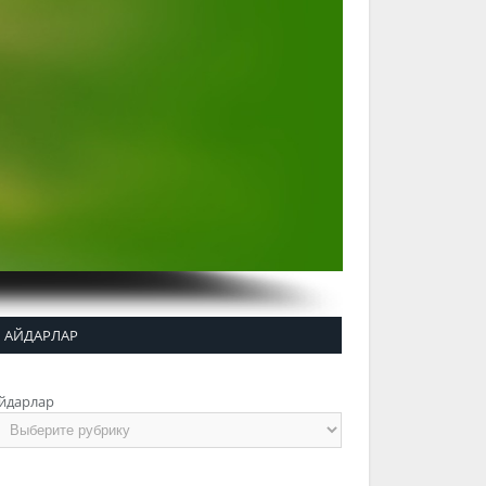
АЙДАРЛАР
йдарлар