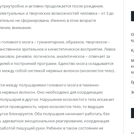
нутриутробно и активно продолжается после рождения.
лектуальных и творческих возможностей человека – от 3 до
ательно не сформирована. Именно в этом возрасте
ление, внимание.
О
қ
головного мозга – гуманитарное, образное, творческое –
анственное зрительное и кинестетическое восприятие. Левое
Қ
ковое, речевое, логическое, аналитическое – отвечает за
М
целей и построений программ. Единство мозга складывается
к
х между собой системой нервных волокон (мозолистое тело).
ш
Е
тся между полушариями головного мозга в теменно-
Э
ов нервных волокон. Оно необходимо для координации
полушария в другое. Нарушение мозолистого тела искажает
ется проводимость через мозолистое тело, то ведущее
ругое блокируется. Оба полушария начинают работать без
я, адекватное эмоциональное реагирование, координация
 работой пишущей руки. Ребенок в таком состоянии не
М