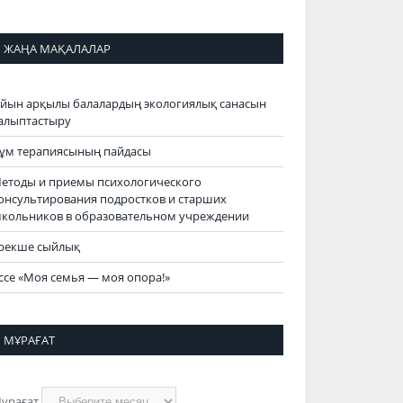
ЖАҢА МАҚАЛАЛАР
йын арқылы балалардың экологиялық санасын
алыптастыру
ұм терапиясының пайдасы
етоды и приемы психологического
онсультирования подростков и старших
кольников в образовательном учреждении
рекше сыйлық
ссе «Моя семья — моя опора!»
МҰРАҒАТ
ұрағат