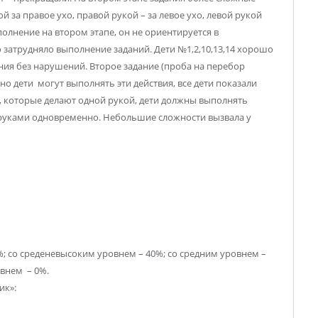
й за правое ухо, правой рукой – за левое ухо, левой рукой
олнение на втором этапе, он не ориентируется в
то затрудняло выполнение заданий. Дети №1,2,10,13,14 хорошо
ния без нарушений. Второе задание (проба на перебор
но дети могут выполнять эти действия, все дети показали
, которые делают одной рукой, дети должны выполнять
 руками одновременно. Небольшие сложности вызвала у
%; со среденевысоким уровнем – 40%; со средним уровнем –
овнем – 0%.
ик»: