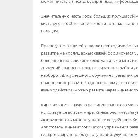
может читать и писать, воспринимая информацию
Значительную часть коры больших полушарий мо
кисти рук, в особенности ее большого пальца, к
пальцам.
При подготовке детей к школе необходимо больш
развитие межполушарных связей формируется у дев
Совершенствование интеллектуальных и мыслите
движений пальцев и тела. Развивающая работа д
наоборот. Для успешного обучения и развития р
полноценное развитие в дошкольном детстве мо
взаимодействие) можно развить через кинезиол
Кинезиология – наука о развитии головного мозга
используется во всем мире. Кинезиологические 
активизировать межполушарное воздействие. К
Аристотель. Кинезиологические упражнения разв
синхронизируют работу полушарий, улучшают м