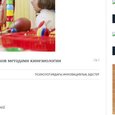
ков методами кинезиологии
0
ПСИХОЛОГИЯДАҒЫ ИННОВАЦИЯЛЫҚ ӘДІСТЕР
мей