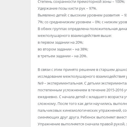
Степень сохранности премоторной зоны – 100%;
Удержание позы кисти рук – 97%.
Выявлено детей: с высоким уровнем развития – 9
7%; со средненизким уровнем – 0%; с низким уров
В обеих группах определена положительная дина
межполушарного взаимодействия выше:
в первом задании на 20%;
во втором задании – на 38%;
в третьем задании – на 20%.
В связи с этим принято решение в старшем дош
исследование межполушарного взаимодействия у 
№9 – экспериментальная. С детьми эксперимент
постепенным усложнением в течение 2015-2016 
ежедневно. С начала детей с младшего возраста 
сложному. После того как дети научились выполн
пальчиковых кинезиологических упражнений, со
сменяющих друг друга. Ребенок выполняет вместе
Упражнение выполняется сначала правой рукой, з