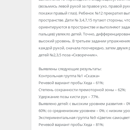
(возьмись левой рукой за правое ухо, правой руко
покажи правый глаз). Ребенок №12 прекратил вып
пространстве. Дети № 3,4,7,15 путают стороны, ч
ориентируются в пространстве и выполняют зада
пальцев) увлекло детей. Точно, дифференцирован
высокий уровень. В третьем задании упражнения
каждой рукой, сначала поочередно, затем двумя
детей №2,3,5 поза «Скворечник».
Выявлены следующие результаты:
Контрольная группа №1 «Сказка»
Речевой вариант пробы Хеда – 61%;
Степень сохранности премоторной зоны – 62%;
Удержание позы кисти рук – 77%.
Выявлено детей: с высоким уровнем развития – 0
60%; со средненизким уровнем – 0%; с низким ур
Экспериментальная группа №9 «Цветик-самоцвет
Речевой вариант пробы Хеда – 81%;