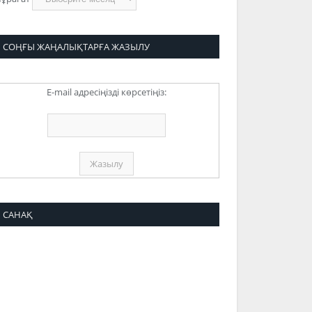
СОҢҒЫ ЖАҢАЛЫҚТАРҒА ЖАЗЫЛУ
E-mail адресіңізді көрсетіңіз:
САНАҚ