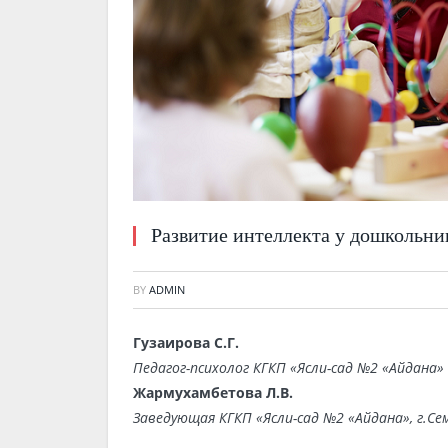
Развитие интеллекта у дошкольни
BY
ADMIN
Гузаирова С.Г.
Педагог-психолог КГКП «Ясли-сад №2 «Айдана»
Жармухамбетова Л.В.
Заведующая КГКП «Ясли-сад №2 «Айдана»,
г.Се