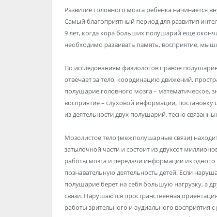
Развитие головного мозга ребенка начинается в
Самый благоприятный период для развития интел
9 лет, когда кора больших полушарий еще оконч
необходимо развивать память, восприятие, мыш
По исследованиям физиологов правое полушарие 
отвечает за тело, координацию движений, простр
полушарие головного мозга – математическое, зна
восприятие – слуховой информации, постановку 
из деятельности двух полушарий, тесно связанны
Мозолистое тело (межполушарные связи) находи
затылочной части и состоит из двухсот миллион
работы мозга и передачи информации из одного 
познавательную деятельность детей. Если наруша
полушарие берет на себя большую нагрузку, а д
связи. Нарушаются пространственная ориентаци
работы зрительного и аудиального восприятия с