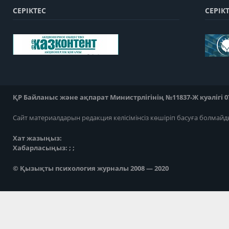
СЕРІКТЕС
СЕРІК
ҚР Байланыс және ақпарат Министрлігінің №11837-Ж куәлігі 07
Сайт материалдарын редакция келісімінсіз көшіріп басуға болмайд
Хат жазыңыз:
Хабарласыңыз: ; ;
© Қызықты психология журналы 2008 — 2020