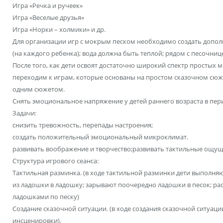
Игра «Речка и ручеек»
Игра «Веселые друзья»
Игра «Норки – холмики» и др.
Для организации игр с мокрым песком необходимо создать допол
(на каждого ребенка); вода должна быть теплой; рядом с песочниц
После того, как дети освоят достаточно широкий спектр простых
переходим к играм, которые основаны на простом сказочном сюж
одним сюжетом.
Снять эмоциональное напряжение у детей раннего возраста в пер
Задачи:
снизить тревожность, перепады настроения;
создать положительный эмоциональный микроклимат.
развивать воображение и творчество;развивать тактильные ощущ
Структура игрового сеанса:
Тактильная разминка. (в ходе тактильной разминки дети выполня
из ладошки в ладошку; зарывают поочередно ладошки в песок; ра
ладошками по песку)
Создание сказочной ситуации. (в ходе создания сказочной ситуац
инсценировки).