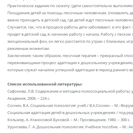
Практическое задание по сюжету. (дети самостоятельно выполняют
Поощрение детей за помощь песочным человечкам. (похвалить де
важно приходить в детский сад, где детей ждут песочные челове
Случается, так, что в процессе работы дети заболевают, и это факт
придет в детский сад, я, начинаю работу с начала. Работу с песко
эмоциональный фон, он легко расстается по утрам с близкими, игр
режимным моментам.
Заключение: таким образом, песочная терапия – прекрасный спосо
переживающими процесс адаптации к дошкольному учреждению, 
которые служат началом успешной адаптации в период раннего во
Список использованной литературы:
Сафонова, Л.В. Содержание и методика психосоциальной работы: уче
Академия, 2006. – 224 с.
Соснин, В.А. Социальная психология: учеб./ В.А.Соснин. – М.: Форум-
Социальная адаптация детей в дошкольных учреждениях / под ред.
Кольмер, А. Атаносовой-Буковой. – М.: Просвещение, 1980. – 300 с.
Урунтаева, Г. А. Дошкольная психология: Учебное пособие. – М.: Ака