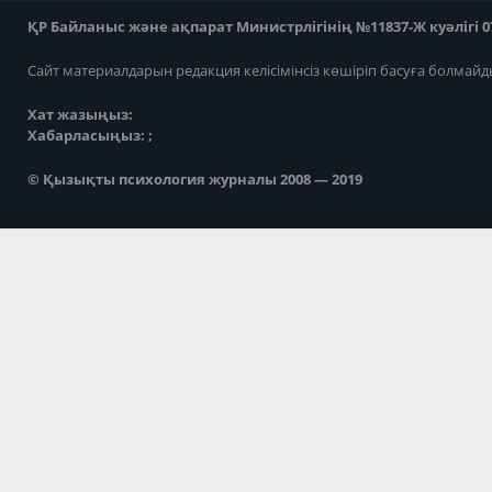
ҚР Байланыс және ақпарат Министрлігінің №11837-Ж куәлігі 07
Сайт материалдарын редакция келісімінсіз көшіріп басуға болмайд
Хат жазыңыз:
Хабарласыңыз: ;
© Қызықты психология журналы 2008 — 2019