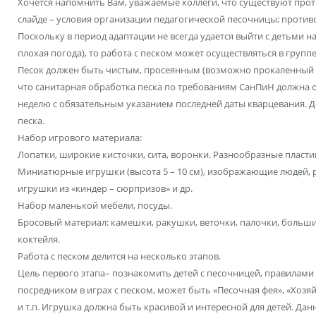
Хочется напомнить Вам, уважаемые коллеги, что существуют прот
слайде – условия организации педагогической песочницы; противо
Поскольку в период адаптации не всегда удается выйти с детьми 
плохая погода), то работа с песком может осуществляться в группе
Песок должен быть чистым, просеянным (возможно прокаленный 
что санитарная обработка песка по требованиям СанПиН должна о
неделю с обязательным указанием последней даты кварцевания. 
песка.
Набор игрового материала:
Лопатки, широкие кисточки, сита, воронки. Разнообразные пласт
Миниатюрные игрушки (высота 5 – 10 см), изображающие людей, р
игрушки из «киндер – сюрпризов» и др.
Набор маленькой мебели, посуды.
Бросовый материал: камешки, ракушки, веточки, палочки, больш
коктейля.
Работа с песком делится на несколько этапов.
Цель первого этапа– познакомить детей с песочницей, правилами 
посредником в играх с песком, может быть «Песочная фея», «Хозя
и т.п. Игрушка должна быть красивой и интересной для детей. Да