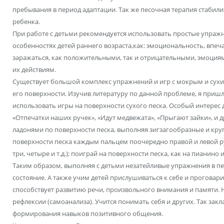
пребывания в период адаптации. Так же песочная терапия стабил
ребенка.
При работе с детьми рекомендуется использовать простые упражн
особенностях детей раннего возраста,как: эмоциональность, впеч
заражаться, как положительными, так и отрицательными, эмоциям
их действиям.
Существует большой комплекс упражнений и игр с мокрым и сухим
его поверхности. Изучив литературу по данной проблеме, я пришл
использовать игры на поверхности сухого песка. Особый интерес 
«Отпечатки наших ручек», «Идут медвежата», «Прыгают зайки», и д
ладонями по поверхности песка, выполняя зигзагообразные и кру
поверхности песка каждым пальцем поочередно правой и левой р
три, четыре и т.д.); поиграй на поверхности песка, как на пианин
Таким образом, выполняя с детьми незатейливые упражнения в 
состояние. А также учим детей прислушиваться к себе и проговари
способствует развитию речи, произвольного внимания и памяти. 
рефлексии (самоанализа). Учится понимать себя и других. Так зак
формирования навыков позитивного общения.