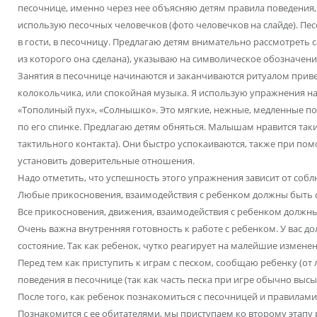
песочнице, именно через нее объясняю детям правила поведения,
использую песочных человечков (фото человечков на слайде). Пе
в гости, в песочницу. Предлагаю детям внимательно рассмотреть с
из которого она сделана), указываю на символическое обозначение
Занятия в песочнице начинаются и заканчиваются ритуалом приве
колокольчика, или спокойная музыка. Я использую упражнения на 
«Тополиный пух», «Солнышко». Это мягкие, нежные, медленные п
по его спинке. Предлагаю детям обняться. Малышам нравится таки
тактильного контакта). Они быстро успокаиваются, также при п
установить доверительные отношения.
Надо отметить, что успешность этого упражнения зависит от со
Любые прикосновения, взаимодействия с ребенком должны быть
Все прикосновения, движения, взаимодействия с ребенком должн
Очень важна внутренняя готовность к работе с ребенком. У вас 
состояние. Так как ребенок, чутко реагирует на малейшие измене
Перед тем как приступить к играм с песком, сообщаю ребенку (от
поведения в песочнице (так как часть песка при игре обычно высып
После того, как ребенок познакомиться с песочницей и правилами
Познакомится с ее обитателями, мы приступаем ко второму этапу 