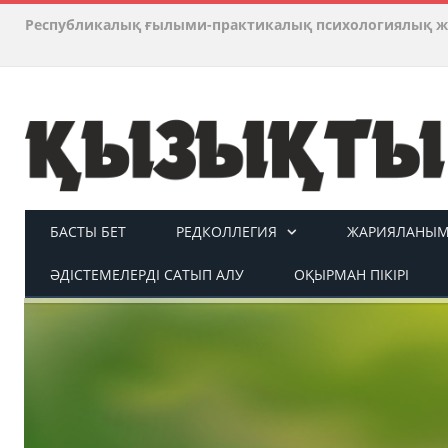
Республикалық ғылыми-практикалық психологиялық ж
БАСТЫ БЕТ
РЕДКОЛЛЕГИЯ
ЖАРИЯЛАНЫМ 
ӘДІСТЕМЕЛЕРДІ САТЫП АЛУ
ОҚЫРМАН ПІКІРІ