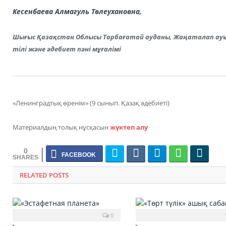
Кесенбаева Алмагуль Төлеухановна,
Шығыс Қазақстан Облысы Тарбағатай ауданы, Жаңаталап ау
тілі және әдебиет пәні мұғалімі
«Ленинградтық өренім» (9 сынып. Қазақ әдебиеті)
Материалдың толық нұсқасын
жүктеп алу
0
RELATED POSTS
0