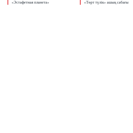
«Эстафетная планета»
«Төрт түлік» ашық сабағы