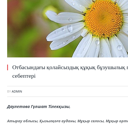
Отбасындағы қолайсыздық құқық бұзушылық пе
себептері
BY
ADMIN
Даулетова Гүлшат Тілекқызы,
Атырау облысы, Қызылқоға ауданы, Мұқыр селосы, Мұқыр орт