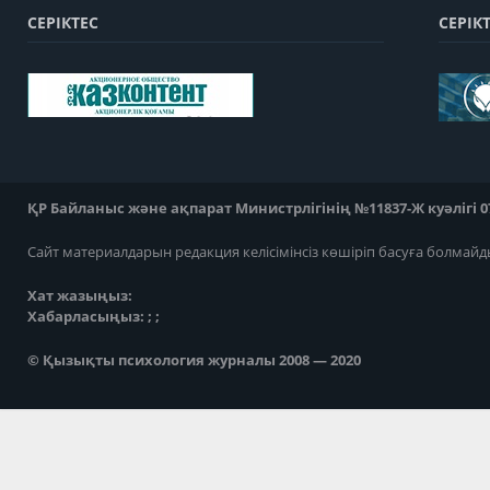
СЕРІКТЕС
СЕРІК
ҚР Байланыс және ақпарат Министрлігінің №11837-Ж куәлігі 07
Сайт материалдарын редакция келісімінсіз көшіріп басуға болмайд
Хат жазыңыз:
Хабарласыңыз: ; ;
© Қызықты психология журналы 2008 — 2020