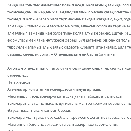
кейде шектен тыс намысшыл болып өседі. Бала әкенің атында, сол 
түсінседе,қанша жерден жаһандану заманы болсада қазақилықтан 
түсінеді. Жалпы әкелер бала тәрбиесінен қандай жағдай /уақыт, ж
алмайды. Отанасының тәрбиесіне риза, алаңсыз болса да тәрбие екеуі
алмағайып заманда жан жүрегімен қолға алуы керек-ақ. Ештен ке
формуласымен ғана нәтижесін береді. Бұл дегеніңіз біз бен сіз то
тәрбиелей аламыз. Мың алғыс сіздерге құрметті ата-аналар. Бала тәрб
байлық, келешек ұрпақ – Отанымыздың ең басты байлығы.
Ал біздің отаншылдық, патриотизм сезімдерін сіңіру тек сөз жүзінд
берілер еді.
Нәтижесінде:
Ата-аналар комитетіне әкелердің сайлануы артады.
Мектепішілік іс-шараларға қатысуға уақыт табады, атсалысады.
Балаларының талпынысын, дүниетанымын өз көзімен көреді, өзіндік
Өз ұсынысын, ақыл-кеңесін береді.
Балалары үшін уақыт бөледі,бала тәрбиесіне деген көзқарасы өзгер
Мектеппен байланыс жасай отырып өздерін де тәрбиелейді.