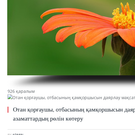
926 қаралым
Отан қорғаушы, отбасының қамқоршысын даяр
азаматтардың рөлін көтеру
BY
ADMIN