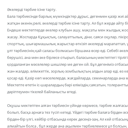
Әкелерді тәрбие ісіне тарту.
Бала тәрбиесінде барлық мүмкіндіктер дұрыс, дегенмен қазір жиі
жатқан әкенің рөлі, әкелерді тәрбие ісіне тарту. Ал бұл жерде айту бір
Ендеше мектептерде әкелер клубын ашу, мақсаты мен жылдық жо
жасау. Жоспарда Құқықтық, салауаттылық, діни, саяси оқулар, пікі
спорттық, шығармашылық жарыстар өткізіп әкелерді марапаттап, үлг
ұлт тәрбиесінің қай саласы болмасын біршама өсер еді. Себебі әк
берушісі, ана мен әке бірлесе отырып, баласының мектептегі тірлі
қордаланған мәселелер шешілер ме деген ой. Бұл дегеніміз отбасын
жан-жалдар, әлімжеттік, зорлық-зомбылықтың алдын алар еді, өз кез
қосар еді. Қазір көп мәселелерде, жағдайларда, семинарларда ана м
Мектепте өтетін іс-шаралардың бәрі еліміздің саясатын, толеран
дәріптеумен тікелей байланысты өтеді.
Оқушы мектептен алған тәрбиесін үйінде көрмесе, тәрбие жалғасын
болып, басқа арнаға тез түсіп кетеді. Үйдегі тәрбие балаға бірден әс
бірден-бір үлгі, кейбір отбасында керек десеңіз-заң. Ал кей отба
алмайтын болса , бұл жерде ана ақылмен тәрбиелемесе ұл болсын, қы