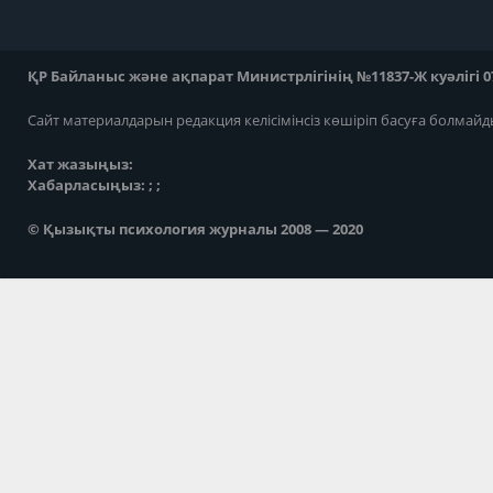
ҚР Байланыс және ақпарат Министрлігінің №11837-Ж куәлігі 07
Сайт материалдарын редакция келісімінсіз көшіріп басуға болмайд
Хат жазыңыз:
Хабарласыңыз: ; ;
© Қызықты психология журналы 2008 — 2020