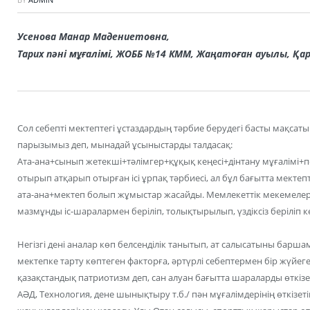
Усенова Манар Мадениетовна,
Тарих пәні мұғалімі, ЖОББ №14 КММ,
Жаңатоған ауылы, Қар
Сол себепті мектептегі ұстаздардың тәрбие берудегі басты мақсат
парызымыз деп, мынадай ұсыныстарды талдасақ:
Ата-ана+сынып жетекші+тәлімгер+құқық кеңесі+дінтану мұғалімі+п
отырып атқарып отырған ісі ұрпақ тәрбиесі, ал бұл бағытта мектепт
ата-ана+мектеп болып жұмыстар жасайды. Мемлекеттік мекемелер
мазмұнды іс-шаралармен беріліп, толықтырылып, үздіксіз беріліп ке
Негізгі дені аналар көп белсенділік танытып, ат салысатыны баршамы
мектепке тарту көптеген факторға, әртүрлі себептермен бір жүйеге 
қазақстандық патриотизм деп, сан алуан бағытта шараларды өткізе
АӘД, Технология, дене шынықтыру т.б./ пән мұғалімдерінің өткізет