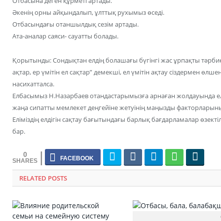
Отбасына деген құрметі артады.
Әкенің орны айқындалып, ұлттық рухымыз өседі.
Отбасындағы отаншылдық сезім артады.
Ата-аналар саяси- сауатты болады.
Қорытынды: Сондықтан елдің болашағы бүгінгі жас ұрпақты тәрбиел
ақтар, ер үмітін ел сақтар” демекші, ел үмітін ақтау сіздермен өлш
насихатталса.
Елбасымыз Н.Назарбаев отандастарымызға арнаған жолдауында елім
жаңа сипатты мемлекет деңгейіне жетуінің маңызды факторларының 
Еліміздің елдігін сақтау бағытындағы барлық бағдарламалар өзекті
бар.
0
RELATED POSTS