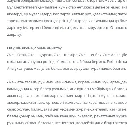
жауынгерлерімен кездесу, Ұлы Отан соғысы, спорттық жарыстар өтк
Бұл мектептетегі қамтылған жұмыстар нәтижесіз деген ой емес, ай
әкелерді, ер мұғалімдерді көп тарту. Ұлттық рух, қазақстандық пат
тарихи тұлғалармен қоса қазіргінің батырлары өз ауылыңда да бол
дәріптеу бұл ертеңгі белсенді тұлға қалыптастыру, ертеңгі Ота
даярлау.
Ол үшін әкенің орнын анықтау.
Әке – Отан, Әке — қорған, Әке – шежіре, Әке — еңбек. Әке мен еңб
отбасын асыраушы рөлінде болған, солай бола бермек. Еңбектің қа
Ана ұқсатушы, жылулық болса, әке асыраушы, тұрақтылық болған.
Әке – ата- тегіміз, руымыз, намысымыз, қорғанымыз, күні ертең 
қамыққанда жігер берер рухымыз, ана құшағы мейірімділік болса, 
ақыл-парасатта мол, жомарттығымен мәрттігі қатар жүрген, қазақт
әкелер, қазақтың әкелері кешегі желтоқсанда қарындасына қамқор
серік болған, бала-шағам деп үндемей жүріп-ақ жетелеп, жеткізген 
баяғы қоңыр үнімен, жәймен ғана шүйіркелесіп, рахаттанып жүрген
рухымыз, айтқан батасы ештеңеге тең келмейтін дана біздің әкелер