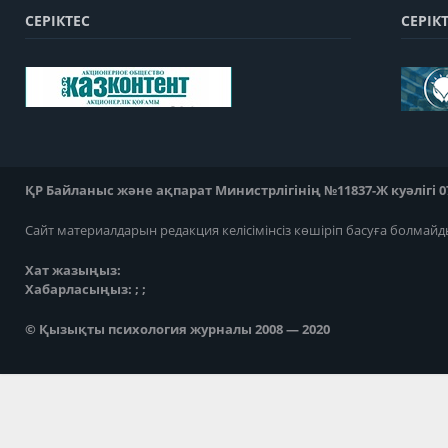
СЕРІКТЕС
СЕРІК
ҚР Байланыс және ақпарат Министрлігінің №11837-Ж куәлігі 07
Сайт материалдарын редакция келісімінсіз көшіріп басуға болмайд
Хат жазыңыз:
Хабарласыңыз: ; ;
© Қызықты психология журналы 2008 — 2020