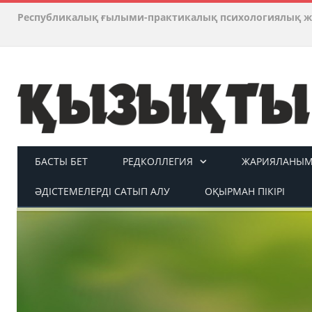
Республикалық ғылыми-практикалық психологиялық ж
БАСТЫ БЕТ
РЕДКОЛЛЕГИЯ
ЖАРИЯЛАНЫМ 
ӘДІСТЕМЕЛЕРДІ САТЫП АЛУ
ОҚЫРМАН ПІКІРІ