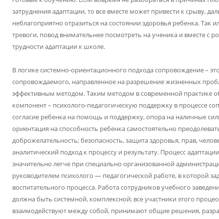
затруднения адаптации, то все вместе может привести к срыву, да
неблагоприятно отразиться на состоянии здоровья ребенка. Так ил
тревоги, повод внимательнее посмотреть на ученика и вместе с р
трудности адаптации к школе.
В логике системно-ориентационного подхода сопровождение – э
сопровождаемого, направленное на разрешение жизненных проб
эффективным методом. Таким методом в современной практике о
компонент – психолого-педагогическую поддержку в процессе со
согласие ребенка на помощь и поддержку, опора на наличные си
ориентация на способность ребенка самостоятельно преодолевать 
доброжелательность; безопасность, защита здоровья, прав, челов
аналитический подход к процессу и результату. Процесс адаптаци
значительно легче при специально организованной администраци
руководителем психолого — педагогической работе, в которой за
воспитательного процесса. Работа сотрудников учебного заведен
должна быть системной, комплексной; все участники этого процес
взаимодействуют между собой, принимают общие решения, разра