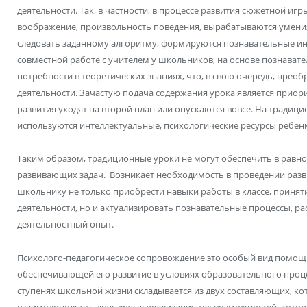
деятельности. Так, в частности, в процессе развития сюжетной иг
воображение, произвольность поведения, вырабатываются умени
следовать заданному алгоритму, формируются познавательные ин
совместной работе с учителем у школьников, на основе познават
потребности в теоретических знаниях, что, в свою очередь, прео
деятельности. Зачастую подача содержания урока является приорит
развития уходят на второй план или опускаются вовсе. На традиц
используются интеллектуальные, психологические ресурсы ребенк
Таким образом, традиционные уроки не могут обеспечить в равн
развивающих задач. Возникает необходимость в проведении ра
школьнику не только приобрести навыки работы в классе, принят
деятельности, но и актуализировать познавательные процессы, р
деятельностный опыт.
Психолого-педагогическое сопровождение это особый вид помощи
обеспечивающей его развитие в условиях образовательного проце
ступенях школьной жизни складывается из двух составляющих, ко
взаимодополнять друг друга: реализация тех возможностей, кото