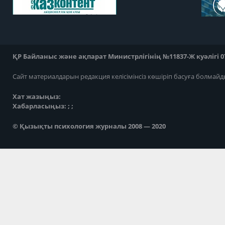
ҚР Байланыс және ақпарат Министрлігінің №11837-Ж куәлігі 07
Сайт материалдарын редакция келісімінсіз көшіріп басуға болмайд
Хат жазыңыз:
Хабарласыңыз: ; ;
© Қызықты психология журналы 2008 — 2020