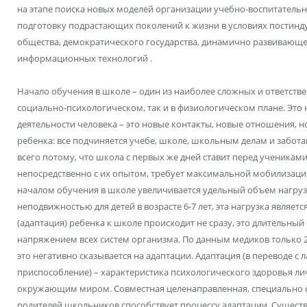
на этапе поиска новых моделей организации учебно-воспитатель
подготовку подрастающих поколений к жизни в условиях постинд
общества, демократического государства, динамично развивающ
информационных технологий .
Начало обучения в школе – один из наиболее сложных и ответстве
социально-психологическом, так и в физиологическом плане. Это 
деятельности человека – это новые контакты, новые отношения, н
ребенка: все подчиняется учебе, школе, школьным делам и забот
всего потому, что школа с первых же дней ставит перед учениками
непосредственно с их опытом, требует максимальной мобилизации
началом обучения в школе увеличивается удельный объем нагрузо
неподвижностью для детей в возрасте 6-7 лет, эта нагрузка являе
(адаптация) ребенка к школе происходит не сразу, это длительны
напряжением всех систем организма. По данным медиков только 2
это негативно сказывается на адаптации. Адаптация (в переводе с 
приспособление) – характеристика психологического здоровья лич
окружающим миром. Совместная целенаправленная, специально о
родителей школьников способствует процессу адаптации. Существ