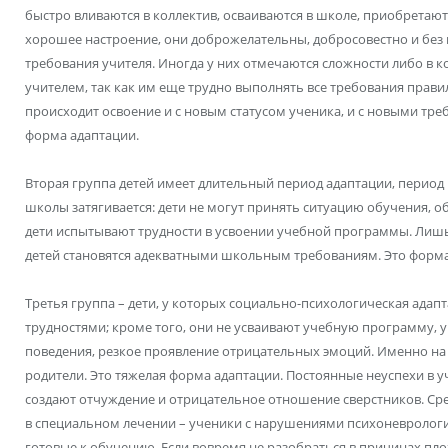
быстро вливаются в коллектив, осваиваются в школе, приобретают 
хорошее настроение, они доброжелательны, добросовестно и без
требования учителя. Иногда у них отмечаются сложности либо в ко
учителем, так как им еще трудно выполнять все требования прави
происходит освоение и с новым статусом ученика, и с новыми тре
форма адаптации.
Вторая группа детей имеет длительный период адаптации, период
школы затягивается: дети не могут принять ситуацию обучения, об
дети испытывают трудности в усвоении учебной программы. Лишь
детей становятся адекватными школьным требованиям. Это форма
Третья группа – дети, у которых социально-психологическая адап
трудностями; кроме того, они не усваивают учебную программу,
поведения, резкое проявление отрицательных эмоций. Именно на 
родители. Это тяжелая форма адаптации. Постоянные неуспехи в уч
создают отчуждение и отрицательное отношение сверстников. Сред
в специальном лечении – ученики с нарушениями психоневрологич
готовые к обучению. Если вовремя не разобраться в причинах пло