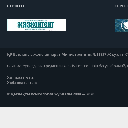
СЕРІКТЕС
СЕРІК
ҚР Байланыс және ақпарат Министрлігінің №11837-Ж куәлігі 07
Сайт материалдарын редакция келісімінсіз көшіріп басуға болмайд
Хат жазыңыз:
Хабарласыңыз: ; ;
© Қызықты психология журналы 2008 — 2020