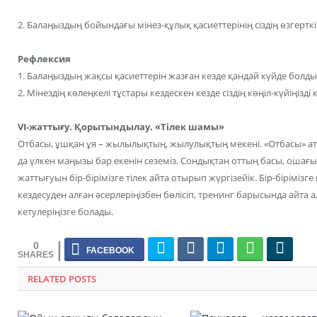
2. Балаңыздың бойындағы мінез-құлық қасиеттерінің сіздің өзгерткің
Рефлексия
1. Балаңыздың жақсы қасиеттерін жазған кезде қандай күйде болд
2. Мінездің көлеңкелі тұстары кездескен кезде сіздің көңіл-күйіңізд
VІ-жаттығу. Қорытындылау. «Тілек шамы»
Отбасы, ұшқан ұя – жылылықтың, жылулықтың мекені. «Отбасы» ат
да үлкен маңызы бар екенін сеземіз. Сондықтан оттың басы, ошағы
жаттығуын бір-бірімізге тілек айта отырып жүргізейік. Бір-біріміз
кездесуден алған әсерлеріңізбен бөлісіп, тренинг барысында айта
кетулеріңізге болады.
0
RELATED POSTS