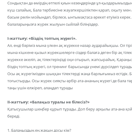
Сондықтан да өмірдің өтпелі қиын кезеңдерінде ұл-қыздарымыздың
күш салайық. Бала тәрбиесіне жауапкершілікпен қарап, оқыту мен
басым рөлін мойындап, бірлесе, ынтымақтаса әрекет етуіміз кере
балаларыңызға жүрек жылуын сыйлай біліңіздер.
І-жаттығу: «Біздің топтың жүрегі».
Ал, енді бәріміз мына үлкен ақ жүрекке назар аударайықшы. Ол тірі 
мына кішкене қызыл жүрекшелерге сіздер балаға деген бір ақ тілек
жүрекке әкеліп, ақ тілектеріңізді оқи отырып, жапсырайық. Қараңыз
біздің топтың жүрегі, ол тренинг барысында үнемі дүрсілдеп тұрады.
Осы ақ жүрегімізден шыққан тілектерді жаңа барлығымыз естідік. Бал
тоғыстырды. Осы жүрек сияқты әрбір ата-ананың жүрегі де бала тә
таңы үшін елжіреп, алаңдап тұрады
ІІ-жаттығу: «Балаңыз туралы не білесіз?»
Қатысушылар шеңбер құрып тұрады. Доп беру арқылы ата-ана қой
береді.
1. Балаңыздың ең жақын досы кім?