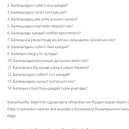
2. Балаңыздың сүйікті асы қандай?
3. Балаңыздың туған күні қашан?
4. Балаңыздың аяқ киім өлшемі қанша?
5. Балаңыздың парталас көршісі кім?
6. Балаңызды қандай сөзбен еркелетесіз?
7. Балаңызға ренжігенде ең алғаш аузыңызға оралатын сөз?
8. Балаңыздың сүйікті пәні қандай?
9. Балаңыз кімді үлгі тұтады?
10. Балаңыздың ең жақын досының әкесі кім?
11. Балаңызға бір күнде қанша уақыт бөлесіз?
12. Балаңыздың сүйікті түсі қандай?
13. Балаңыздың сынып жетекшісі кім?
14. Балаңыз спорттың қандай түрін ұнатады?
Қорытынды:
Берілген сұрақтарға ойланбастан бірден жауап беріп 
беруге қиналып қалған ата-аналарға болашақта балаларымен тығы
беру.