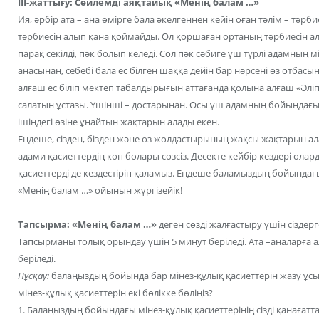
ІІІ-жаттығу: Сөйлемді аяқтайық «Менің балам …»
Ия, әрбір ата – ана өмірге бала әкелгеннен кейін оған тәлім – тәрбие
тәрбиесін алып қана қоймайды. Ол қоршаған ортаның тәрбиесін ала
парақ секілді, пәк болып келеді. Сол пәк сәбиге үш түрлі адамның мін
анасынан, себебі бала ес білген шаққа дейін бар нәрсені өз отбасын
алғаш ес біліп мектеп табалдырығын аттағанда қолына алғаш «Әлі
салатын ұстазы. Үшінші – достарынан. Осы үш адамның бойындағы
ішіндегі өзіне ұнайтын жақтарын алады екен.
Ендеше, сізден, бізден және өз жолдастырының жақсы жақтарын а
адами қасиеттердің көп болары сөзсіз. Десекте кейбір кездері ол
қасиеттерді де кездестіріп қаламыз. Ендеше баламыздың бойындағы
«Менің балам …» ойынын жүргізейік!
Тапсырма: «Менің балам …»
деген сөзді жалғастыру үшін сіздерг
Тапсырманы толық орындау үшін 5 минут беріледі. Ата –аналарға 
беріледі.
Нұсқау:
балаңыздың бойында бар мінез-құлық қасиеттерін жазу ұсы
мінез-құлық қасиеттерін екі бөлікке бөліңіз?
1. Балаңыздың бойындағы мінез-құлық қасиеттерінің сізді қанағат