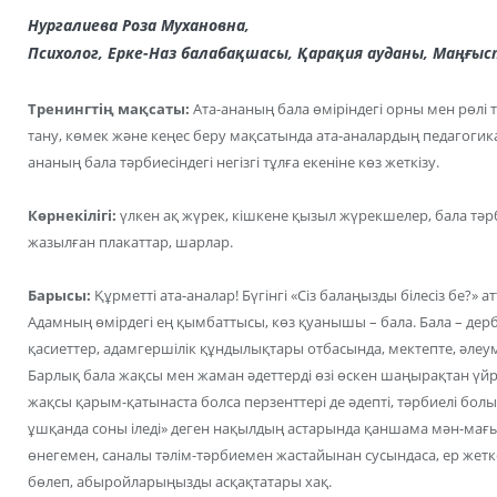
Нургалиева Роза Мухановна,
Психолог, Ерке-Наз балабақшасы,
Қарақия ауданы, Маңғыс
Тренингтің мақсаты:
Ата-ананың бала өміріндегі орны мен рөлі т
тану, көмек және кеңес беру мақсатында ата-аналардың педагогика
ананың бала тәрбиесіндегі негізгі тұлға екеніне көз жеткізу.
Көрнекілігі:
үлкен ақ жүрек, кішкене қызыл жүрекшелер, бала тәр
жазылған плакаттар, шарлар.
Барысы:
Құрметті ата-аналар! Бүгінгі «Сіз балаңызды білесіз бе?»
Адамның өмірдегі ең қымбаттысы, көз қуанышы – бала. Бала – дер
қасиеттер, адамгершілік құндылықтары отбасында, мектепте, әлеуме
Барлық бала жақсы мен жаман әдеттерді өзі өскен шаңырақтан үйре
жақсы қарым-қатынаста болса перзенттері де әдепті, тәрбиелі болы
ұшқанда соны іледі» деген нақылдың астарында қаншама мән-мағы
өнегемен, саналы тәлім-тәрбиемен жастайынан сусындаса, ер жетк
бөлеп, абыройларыңызды асқақтатары хақ.