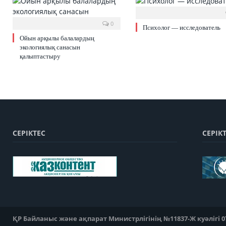
0
Психолог — исследователь
Ойын арқылы балалардың
экологиялық санасын
қалыптастыру
СЕРІКТЕС
СЕРІК
ҚР Байланыс және ақпарат Министрлігінің №11837-Ж куәлігі 07