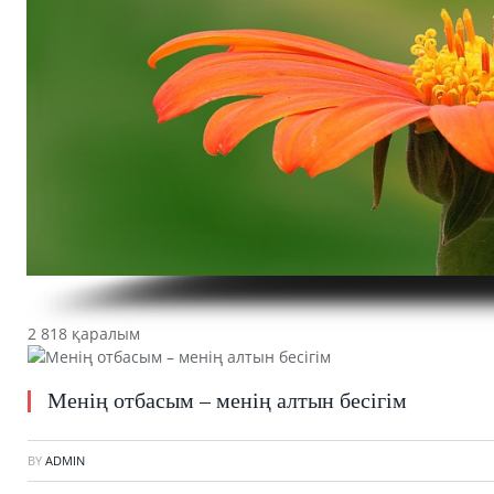
2 818 қаралым
Менің отбасым – менің алтын бесігім
BY
ADMIN