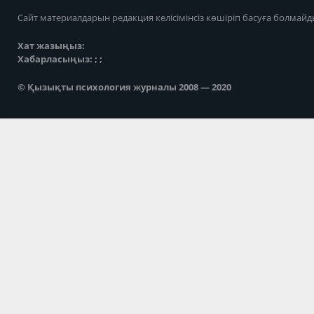
Сайт материалдарын редакция келісімінсіз көшіріп басуға болмайд
Хат жазыңыз:
Хабарласыңыз: ; ;
© Қызықты психология журналы 2008 — 2020