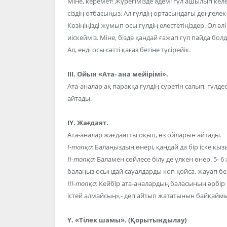
Міне, керемет! Жүрегімізде әдемі гүл ашылып келе
сіздің отбасыңыз. Ал гүлдің ортасындағы дөңгелек б
Көзіңіңізді жұмып осы гүлдің елестетіңіздер. Ол ә
иіскейміз. Міне, бізде қандай ғажап гүл пайда бол
Ал, енді осы сәтті қағаз бетіне түсірейік.
ІІІ. Ойын «Ата- ана мейірімі».
Ата-аналар ақ параққа гүлдің суретін салып, гүлде
айтады.
ІҮ. Жағдаят.
Ата-аналар жағдаятты оқып, өз ойларын айтады.
І-топқа:
Балаңыздың өнері, қандай да бір іске қызы
ІІ-топқа:
Баламен сөйлесе білу де үлкен өнер. 5- 6 
балаңыз осындай сауалдарды көп қойса, жауап бер
ІІІ-топқа:
Кейбір ата-аналардың баласының әрбір іс
істей алмайсың»,- деп айтып жататынын байқаймыз.
Ү. «Тілек шамы». (Қорытындылау)