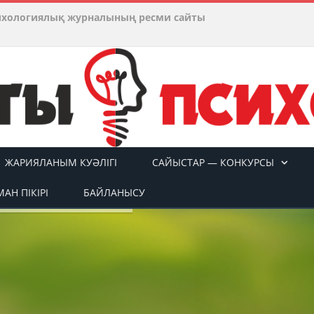
ихологиялық журналының ресми сайты
ЖАРИЯЛАНЫМ КУӘЛІГІ
САЙЫСТАР — КОНКУРСЫ
АН ПІКІРІ
БАЙЛАНЫСУ