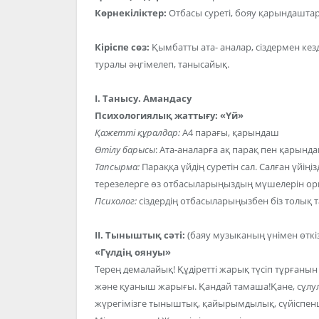
Көрнекіліктер:
Отбасы суреті, бояу қарындаштар,
Кіріспе сөз:
Қымбатты ата- аналар, сіздермен ке
туралы әңгімелеп, танысайық.
І. Танысу. Амандасу
Психологиялық жаттығу: «Үй»
Қажетті құралдар:
А4 парағы, қарындаш
Өтілу барысы
: Ата-аналарға ақ парақ пен қарында
Тапсырма:
Параққа үйдің суретін сал. Салған үйіңіз
терезелерге өз отбасыларыңыздың мүшелерін ор
Психолог:
сіздердің отбасыларыңызбен біз толық 
ІІ. Тыныштық сәті:
(баяу музыканың үнімен өткізі
«Гүлдің оянуы»
Терең демалайық! Құдіретті жарық түсіп тұрғанын 
және қуаныш жарығы. Қандай тамаша!Қане, сұлу
жүрегімізге тыныштық, қайырымдылық, сүйіспеншілі