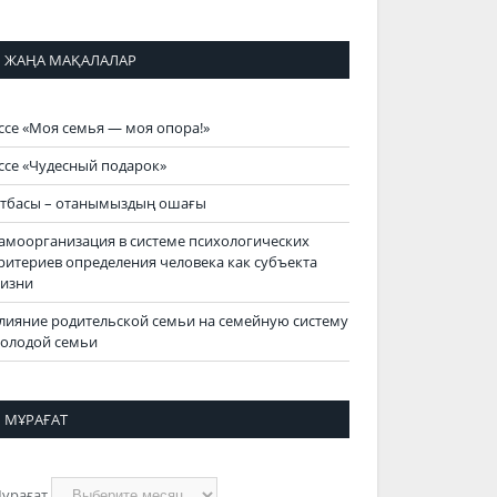
ЖАҢА МАҚАЛАЛАР
ссе «Моя семья — моя опора!»
ссе «Чудесный подарок»
тбасы – отанымыздың ошағы
амоорганизация в системе психологических
ритериев определения человека как субъекта
изни
лияние родительской семьи на семейную систему
олодой семьи
МҰРАҒАТ
ұрағат