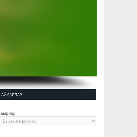
АЙДАРЛАР
йдарлар