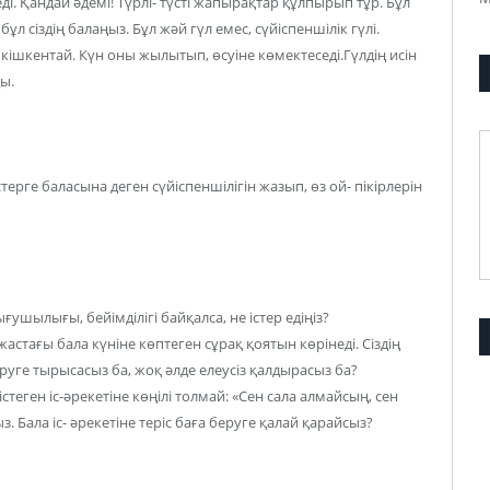
ді. Қандай әдемі! Түрлі- түсті жапырақтар құлпырып тұр. Бұл
ұл сіздің балаңыз. Бұл жәй гүл емес, сүйіспеншілік гүлі.
лі кішкентай. Күн оны жылытып, өсуіне көмектеседі.Гүлдің исін
ды.
стерге баласына деген сүйіспеншілігін жазып, өз ой- пікірлерін
ғушылығы, бейімділігі байқалса, не істер едіңіз?
жастағы бала күніне көптеген сұрақ қоятын көрінеді. Сіздің
уге тырысасыз ба, жоқ әлде елеусіз қалдырасыз ба?
теген іс-әрекетіне көңілі толмай: «Сен сала алмайсың, сен
 Бала іс- әрекетіне теріс баға беруге қалай қарайсыз?