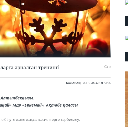
ларға арналған тренингі
0
БАЛАБАҚША ПСИХОЛОГЫНА
а Алтынбекқызы,
ақай» МДҰ «Еркемай», Ақтөбе қаласы
не білуге және жақсы қасиеттерге тәрбиелеу.