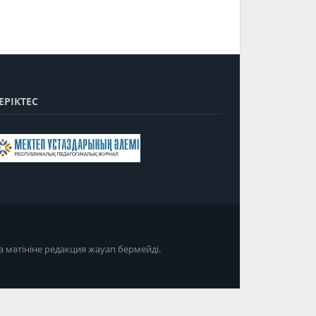
ЕРІКТЕС
а мәтініне редакция жауап бермейді.