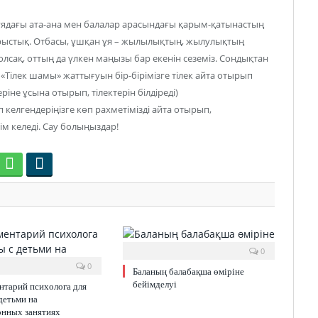
анұядағы ата-ана мен балалар арасындағы қарым-қатынастың
ырыстық. Отбасы, ұшқан ұя – жылылықтың, жылулықтың
олсақ, оттың да үлкен маңызы бар екенін сеземіз. Сондықтан
«Тілек шамы» жаттығуын бір-бірімізге тілек айта отырып
ріне ұсына отырып, тілектерін білдіреді)
 келгендеріңізге көп рахметімізді айта отырып,
м келеді. Сау болыңыздар!
0
0
Баланың балабақша өміріне
бейімделуі
нтарий психолога для
детьми на
онных занятиях