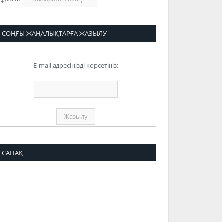
СОҢҒЫ ЖАҢАЛЫҚТАРҒА ЖАЗЫЛУ
E-mail адресіңізді көрсетіңіз:
САНАҚ