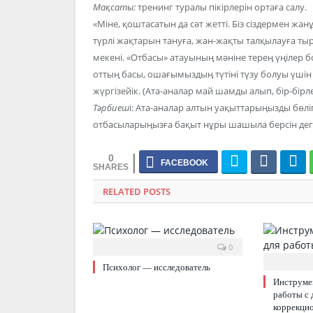
Мақсаты:
тренинг туралы пікірлерін ортаға салу.
«Міне, қоштасатын да сәт жетті. Біз сіздермен ж
түрлі жақтарын тануға, жан-жақты талқылауға т
мекені. «Отбасы» атауының мәніне терең үңілер б
оттың басы, ошағымыздың түтіні түзу болуы үшін 
жүргізейік. (Ата-аналар май шамды алып, бір-бірле
Тәрбиеш
і: Ата-аналар алтын уақыттарыңызды бөліп
отбасыларыңызға бақыт нұры шашыла берсін дегі
0
RELATED POSTS
0
Психолог — исследователь
Инструме
работы с 
коррекци