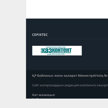
СЕРІКТЕС
ҚР Байланыс және ақпарат Министрлігінің №118
Сайт материалдарын редакция келісімінсіз көшірі
Хат жазыңыз:
Хабарласыңыз: ; ;