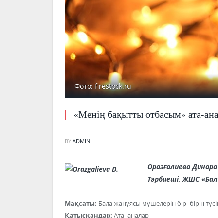
Фото: firestock.ru
«Менің бақытты отбасым» ата-ана
BY
ADMIN
Оразғалиева Динар
Тәрбиеші, ЖШС «Бал
Мақсаты:
Бала жанұясы мүшелерін бір- бірін түсі
Қатысқандар:
Ата- аналар