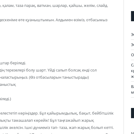
 қалам, таза парақ, ватман, шарлар, қайшы, желім, слайд.
здескеніме өте қуаныштымын. Алдымен өзіміз, отбасымыз
Э
Э
О
штар беріледі.
С
дің терезелері болу шарт. Үйді салып болсақ енді сол
к
ж
наластырыңыз. (Өз отбасыларын таныстырады)
таныстық
В
м
леді.)
елестетіп көріңіздер. Бұл қайырымдылық, бақыт, бейбітшілік
лықты тамашалап көрейік! Бұл таңғажайып жарық
к әкелсін. Ішкі дүниеміз тап- таза, жап-жарық болып кетті.
М