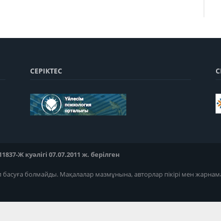
СЕРІКТЕС
С
37-Ж куәлігі 07.07.2011 ж. берілген
п басуға болмайды. Мақалалар мазмұнына, авторлар пікірі мен жарнам