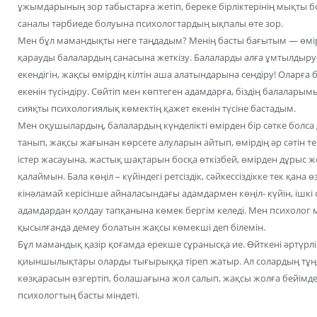
ұжымдарының зор табыстарға жетіп, береке бірліктерінің мықты 
саналы тәрбиеде болуына психологтардың ықпалы өте зор.
Мен бұл мамандықты неге таңдадым? Менің басты бағытым — өмі
қарауды балалардың санасына жеткізу. Балаларды алға ұмтылдыру
екендігін, жақсы өмірдің кілтін аша алатындарына сендіру! Оларға 
екенін түсіндіру. Сөйтіп мен көптеген адамдарға, біздің балаларым
сияқты психологиялық көмектің қажет екенін түсіне бастадым.
Мен оқушылардың, балалардың күнделікті өмірден бір сәтке болса 
танып, жақсы жағынан көрсете алуларын айтып, өмірдің әр сәтін т
істер жасауына, жастық шақтарын босқа өткізбей, өмірден дұрыс ж
қалаймын. Бала көңіл – күйіндегі ретсіздік, сәйкессіздікке тек қана
кінәламай керісінше айналасындағы адамдармен көңіл- күйін, ішкі се
адамдардан қолдау тапқанына көмек бергім келеді. Мен психолог
қысылғанда демеу болатын жақсы көмекші деп білемін.
Бұл мамандық қазір қоғамда ерекше сұранысқа ие. Өйткені әртүрлі а
қиыншылықтары оларды тығырыққа тіреп жатыр. Ал солардың тұңғи
көзқарасын өзгертіп, болашағына жол салып, жақсы жолға бейімд
психологтың басты міндеті.