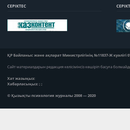
СЕРІКТЕС
СЕРІК
ҚР Байланыс және ақпарат Министрлігінің №11837-Ж куәлігі 07
Сайт материалдарын редакция келісімінсіз көшіріп басуға болмайд
Хат жазыңыз:
Хабарласыңыз: ; ;
© Қызықты психология журналы 2008 — 2020