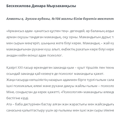
Бескекилова Динара Мырзаханқызы
Алматы қ. Әуезов ауданы, №104 жалпы білім беретін мектепт
«Армансыз адам- қанатсыз құспен тең»- дегендей, әр баланың алд
арман оқушы таңдаған мамандық, оқу орны. Мамандығын дұрыс т
мен сырын меңгеріп, шыңына жете білуі керек. Мамандық – жай күн
мамандығынан рухани күш алып, еңбектің рахатын көре білуі керек
анадан кейін екінші адам психолог.
Қазіргі ХХІ ғасыр өркендеген заманда қым – қуыт тіршілік пен техн
осындай заманда қай кезеңге де психолог мамандығы қажет.
Жаңа ғасырда көпшіліктің назарын адаммен бірге түрлі ғылым са
ішкі психикалық әлемі және рухани дамуы жайлы ғылым – психоло
Міне, сондықтан да керек қажетті, «Психология» мамандығы әлем
бестігіне кірді.
Ата – баба дәстүрінен бастау алған жан жарастығы мен жайсаңдығы
санасына қалыптастыру үшін ар ғылымы мен ішкі жан сыры іліміне 