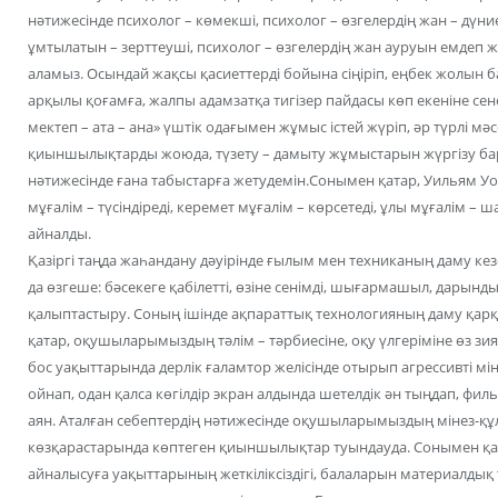
нәтижесінде психолог – көмекші, психолог – өзгелердің жан – дүние
ұмтылатын – зерттеуші, психолог – өзгелердің жан ауруын емдеп ж
аламыз. Осындай жақсы қасиеттерді бойына сіңіріп, еңбек жолын 
арқылы қоғамға, жалпы адамзатқа тигізер пайдасы көп екеніне се
мектеп – ата – ана» үштік одағымен жұмыс істей жүріп, әр түрлі мә
қиыншылықтарды жоюда, түзету – дамыту жұмыстарын жүргізу бар
нәтижесінде ғана табыстарға жетудемін.Сонымен қатар, Уильям У
мұғалім – түсіндіреді, керемет мұғалім – көрсетеді, ұлы мұғалім – 
айналды.
Қазіргі таңда жаһандану дәуірінде ғылым мен техниканың даму кез
да өзгеше: бәсекеге қабілетті, өзіне сенімді, шығармашыл, дарынды, 
қалыптастыру. Соның ішінде ақпараттық технологияның даму қар
қатар, оқушыларымыздың тәлім – тәрбиесіне, оқу үлгеріміне өз 
бос уақыттарында дерлік ғаламтор желісінде отырып агрессивті м
ойнап, одан қалса көгілдір экран алдында шетелдік ән тыңдап, ф
аян. Аталған себептердің нәтижесінде оқушыларымыздың мінез-құлқ
көзқарастарында көптеген қиыншылықтар туындауда. Сонымен қата
айналысуға уақыттарының жеткіліксіздігі, балаларын материалдық