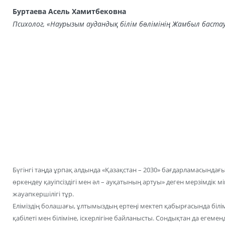
Буртаева Асель Хамитбековна
Психолог, «Наурызым аудандық білім бөлімінің Жамбыл баст
Бүгінгі таңда ұрпақ алдында «Қазақстан – 2030» бағдарламасында
өркендеу қауіпсіздігі мен әл – ауқатының артуы» деген мерзімдік 
жауапкершілігі тұр.
Еліміздің болашағы, ұлтымыздың ертеңі мектеп қабырғасында білі
қабілеті мен біліміне, іскерлігіне байланысты. Сондықтан да егеменд