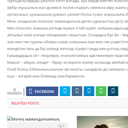
тұрғыда қолдауды ұмытып кетіп жатады. Бұл жерде мектеп психол
әрбір оқушының жан дүниесін түсіне отырып, көмекке зәру жанға 
ортақтасып, қуанышына қуанып, қателігі болса түзеп, жақсылығы 
Міне, сондықтан психолог мамандығына деген сұраныстың арту себ
Мен психолог маманы ретінде жұмыс істей жүріп, халқымыздың ад
айтылып келе жатқан ойларымен таныстым. Солардың бірі Әл – Фа
жан мен тән туралы ойлары қазақ халқының жан мен тән үндестігін
екендігіне тағы да бір көзімді жеткізді. Қазіргі таңда мен ұлттық п
ғалымдардың ой – пікірлерін, психологиялық әдістемелерін практ
Мақсат – айқын, міндет – біреу: ел еңсесін еселеу жолында аянбай е
Олай болса, Елбасының мығым әрі мықты, сындарлы да салиқалы сая
күш – жігерім мен білімімді сала бермекпін.
0
RELATED POSTS
0