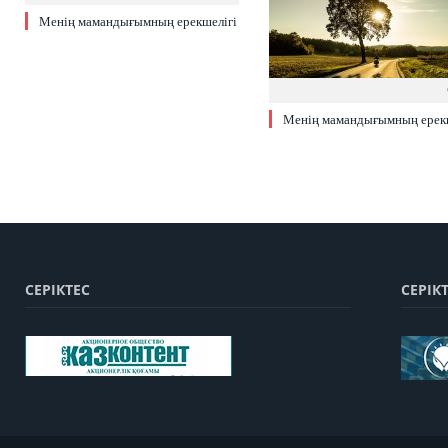
Менің мамандығымның ерекшелігі
Менің мамандығымның ерекш
СЕРІКТЕС
СЕРІК