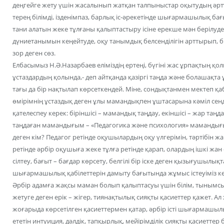
деңгейге жету үшін жасалынып жатқан талпыныстар оқытудың әртүр
терең білімді, ізденімпаз, барлық іс-әрекетінде шығармашылық ба
тани алатын жеке тұлғаны қалыптастыру ісіне ерекше мән берілу
дүниетанымын кеңейтуде, оқу танымдық белсенділігін арттырып, біл
зор деген сөз.
Елбасымыз Н.Ә.Назарбаев еліміздің ертеңі, бүгіні жас ұрпақтың қо
ұстаздардың қолында,- деп айтқанда қазіргі таңда және болашақта
тағы да бір нақтылап көрсеткендей. Міне, сондықтанмен мектеп қ
өмірімнің ұстаздық деген ұлы мамандықпен ұштасарына кәміл сенд
қателеспеу керек: біріншісі – мамандық таңдау, екіншісі – жар таң
таңдаған мамандығым – «Педагогика және психология» мамандығ
деген кім? Педагог ретінде оқушылардың оқу үлгерімін, тәртібін ж
ретінде әрбір оқушыға жеке тұлға ретінде қарап, олардың ішкі жа
сілтеу, бағыт – бағдар көрсету, белгілі бір іске деген қызығушылық
шығармашылық қабілеттерін дамыту бағытында жұмыс істеуіміз ке
Әрбір адамға жақсы маман болып қалыптасуы үшін білім, тынымсыз 
жетуге деген ерік – жігер, тиянақтылық сияқты қасиеттер қажет. А
жоғарыда көрсетілген қасиеттермен қатар, әрбір істі шығармашы
ететін интуиция, дәлдік, тапқырлық, мейірімділік сияқты қасиетте