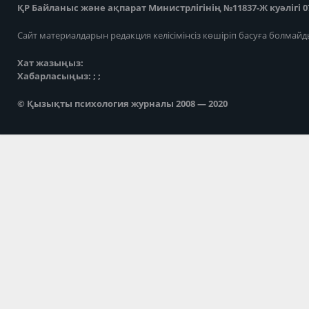
ҚР Байланыс және ақпарат Министрлігінің №11837-Ж куәлігі 07
Сайт материалдарын редакция келісімінсіз көшіріп басуға болмайд
Хат жазыңыз:
Хабарласыңыз: ; ;
© Қызықты психология журналы 2008 — 2020