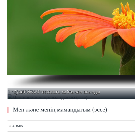
4 704 қаралым
Сурет www.firestock.ru сайтынан алынды
Мен және менің мамандығым (эссе)
BY
ADMIN