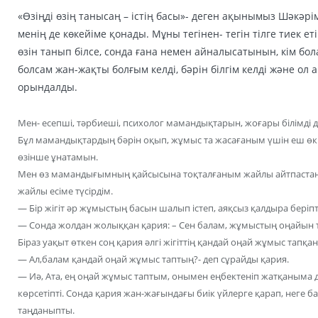
«Өзіңді өзің танысаң – істің басы»- деген ақынымыз Шәкә
менің де көкейіме қонады. Мұны тегінен- тегін тілге тиек ет
өзін танып білсе, сонда ғана немен айналысатынын, кім б
болсам жан-жақты болғым келді, бәрін білгім келді және ол
орындалды.
Мен- есепші, тәрбиеші, психолог мамандықтарын, жоғары білімді д
Бұл мамандықтардың бәрін оқып, жұмыс та жасағаным үшін еш ө
өзінше ұнатамын.
Мен өз мамандығымның қайсысына тоқталғаным жайлы айтпастан 
жайлы есіме түсірдім.
— Бір жігіт әр жұмыстың басын шалып істеп, аяқсыз қалдыра беріпт
— Сонда жолдан жолыққан қария: – Сен балам, жұмыстың оңайын тау
Біраз уақыт өткен соң қария әлгі жігіттің қандай оңай жұмыс тапқа
— Ал,балам қандай оңай жұмыс таптың?- деп сұрайды қария.
— Иә, Ата, ең оңай жұмыс таптым, онымен еңбектеніп жатқаныма да 
көрсетіпті. Сонда қария жан-жағындағы биік үйлерге қарап, неге 
таңданыпты.