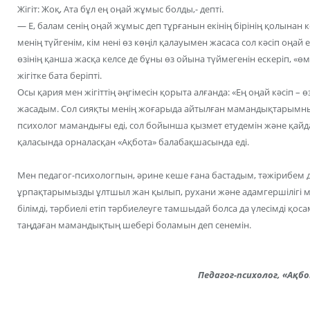
Жігіт: Жоқ, Ата бұл ең оңай жұмыс болды,- депті.
— Е, балам сенің оңай жұмыс деп тұрғанын екінің бірінің қолынан к
менің түйгенім, кім нені өз көңіл қалауымен жасаса сол кәсіп оңай
өзінің қанша жасқа келсе де бұны өз ойына түймегенін ескеріп, «ө
жігітке бата беріпті.
Осы қария мен жігіттің әңгімесін қорыта алғанда: «Ең оңай кәсіп – 
жасадым. Сол сияқты менің жоғарыда айтылған мамандықтарымның
психолог мамандығы еді, сол бойынша қызмет етудемін және қайда 
қаласында орналасқан «Ақбота» балабақшасында еді.
Мен педагог-психологпын, әрине кеше ғана бастадым, тәжірибем д
ұрпақтарымызды ұлтшыл жан қылып, рухани және адамгершілігі мол,
білімді, тәрбиелі етіп тәрбиелеуге тамшыдай болса да үлесімді қ
таңдаған мамандықтың шебері боламын деп сенемін.
Педагог-психолог, «Ақб