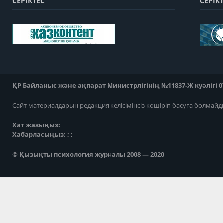
СЕРІКТЕС
СЕРІК
ҚР Байланыс және ақпарат Министрлігінің №11837-Ж куәлігі 07
Сайт материалдарын редакция келісімінсіз көшіріп басуға болмайд
Хат жазыңыз:
Хабарласыңыз: ; ;
© Қызықты психология журналы 2008 — 2020