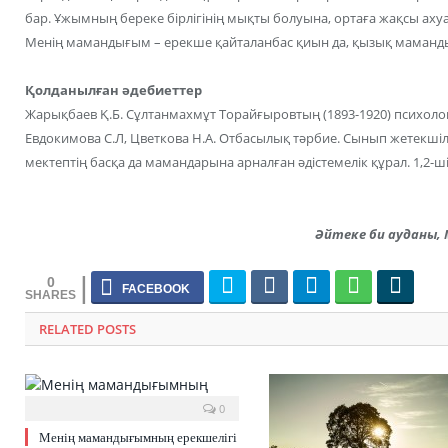
бар. Ұжымның береке бірлігінің мықты болуына, ортаға жақсы ахуал
Менің мамандығым – ерекше қайталанбас қиын да, қызық маманд
Қолданылған әдебиеттер
Жарықбаев Қ.Б. Сұлтанмахмұт Торайғыровтың (1893-1920) психолог
Евдокимова С.Л, Цветкова Н.А. Отбасылық тәрбие. Сынып жетекші
мектептің басқа да мамандарына арналған әдістемелік құрал. 1,2-ші 
Әйтеке би ауданы, 
0
RELATED POSTS
0
Менің мамандығымның ерекшелігі