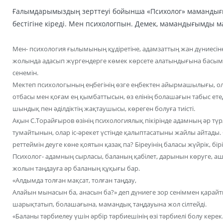
Ғалымдарымыздың зерттеуі бойынша «Психолог» маманды
бестігіне кіреді. Мен психологпын. Демек, мамандығымды 
Мен- психология ғылымының құдіретіне, адамзаттың жан дүниесіне ү
жолында адасып жүргендерге көмек көрсете алатындығына басымды
сенемін.
Мектеп психологының еңбегінің өзге еңбектен айырмашылығы, ол 
отбасы мен қоғам ең қымбаттысын, өз елінің болашағын табыс етед
шындық пен әділдіктің жақтаушысы, көреген болуға тиісті.
Ақын С.Торайғыров өзінің психологиялық пікірінде адамның әр түрлі
тумайтынын, олар іс-әрекет үстінде қалыптасатыны жайлы айтады. 
реттеймін деуге көне қоятын қазақ па? Біреуінің баласы жүйрік, бірін
Психолог- адамның сырласы, баланың қабілет, дарынын көруге, ашу
жолын таңдауға әр баланың құқығы бар.
«Алдымда толған мақсат, толған таңдау,
Алайын мынасын ба, анасын ба?» деп дүниеге зор сеніммен қарай
шарықтатып, болашағына, мамандық таңдауына жол сілтейді.
«Баланы тәрбиелеу үшін әрбір тәрбиешінің өзі тәрбиелі болу керек.