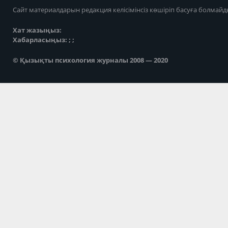
Сайт материалдарын редакция келісімінсіз көшіріп басуға болмайд
Хат жазыңыз:
Хабарласыңыз: ; ;
© Қызықты психология журналы 2008 — 2020