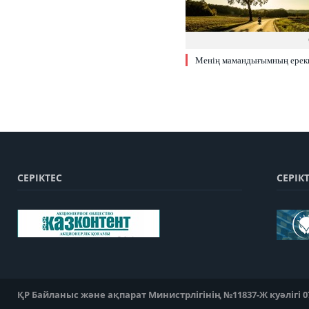
Менің мамандығымның ерекш
СЕРІКТЕС
СЕРІК
ҚР Байланыс және ақпарат Министрлігінің №11837-Ж куәлігі 07