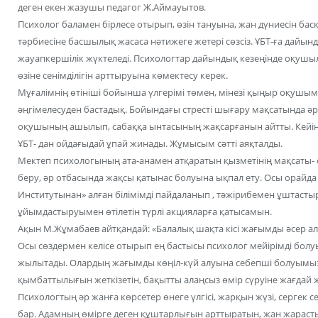
деген екен жазушы педагог Ж.Аймауытов.
Психолог баламен бірлесе отырып, өзін тануына, жан дүниесін бас
тәрбиесіне басшылық жасаса нәтижеге жетері сөзсіз. ҰБТ-ға дайы
жауапкершілік жүктеледі. Психологтар дайындық кезеңінде оқуш
өзіне сенімділігін арттыруына көмектесу керек.
Мұғалімнің өтініші бойынша үлгерімі төмен, мінезі қыңыр оқушы
әңгімелесуден бастадық. Бойындағы стресті шығару мақсатында әр 
оқушының ашылып, сабаққа ынтасының жақсарғанын айтты. Кейі
ҰБТ- дан ойдағыдай ұпай жинады. Жұмысым сәтті аяқталды.
Мектеп психологының ата-анамен атқаратын қызметінің мақсаты- 
беру, әр отбасында жақсы қатынас болуына ықпал ету. Осы орайд
Институтынан» алған білімімді пайдаланып , тәжірибемен ұштаст
ұйымдастыруымен өтілетін түрлі акцияларға қатысамын.
Ақын М.Жұмабаев айтқандай: «Балалық шақта кісі жағымды әсер ал
Осы сөздермен келісе отырып ең бастысы психолог мейірімді болуы 
жылытады. Олардың жағымды көңіл-күй алуына себепші болуымыз 
қымбаттылығын жеткізетін, бақытты алаңсыз өмір сүруіне жағдай 
Психологтың әр жанға көрсетер өнеге үлгісі, жарқын жүзі, сергек с
бар. Адамның өмірге деген құштарлығын арттыратын, жан жараст