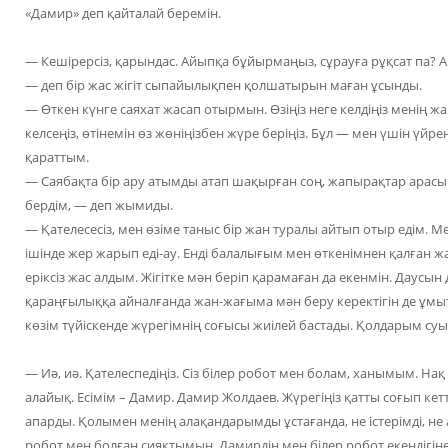
«Дамир» деп қайталай беремін.
— Кешірерсіз, қарындас. Айыпқа бұйырмаңыз, сұрауға рұқсат па? 
— деп бір жас жігіт сыпайылықпен қолшатырын маған ұсынды.
— Өткен күнге саяхат жасап отырмын. Өзіңіз неге келдіңіз менің ж
келсеңіз, өтінемін өз жөніңізбен жүре беріңіз. Бұл — мен үшін үйр
қараттым.
— Саябақта бір ару атымды атап шақырған соң, жапырақтар арасын
бердім, — деп жымиды.
— Қателесесіз, мен өзіме таныс бір жан туралы айтып отыр едім. 
ішінде жер жарып еді-ау. Енді балалығым мен өткенімнен қалған жа
еріксіз жас алдым. Жігітке мән беріп қарамаған да екенмін. Даусын
қараңғылыққа айналғанда жан-жағыма мән беру керектігін де ұмы
көзім түйіскенде жүрегімнің соғысы жиілей бастады. Қолдарым суып
— Иә, иә. Қателеспедіңіз. Сіз білер робот мен болам, ханымым. На
алайық. Есімім – Дамир. Дамир Жолдаев. Жүрегіңіз қатты соғып кет
апарды. Қолымен менің алақандарымды ұстағанда, не істерімді, не
робот мен болған сияқтымын. Дамирдің мен білер робот екендігіне