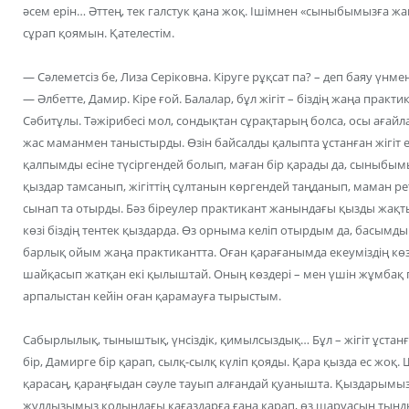
әсем ерін… Әттең, тек галстук қана жоқ. Ішімнен «сыныбымызға жа
сұрап қоямын. Қателестім.
— Сәлеметсіз бе, Лиза Серіковна. Кіруге рұқсат па? – деп баяу үнме
— Әлбетте, Дамир. Кіре ғой. Балалар, бұл жігіт – біздің жаңа прак
Сәбитұлы. Тәжірибесі мол, сондықтан сұрақтарың болса, осы ағайл
жас маманмен таныстырды. Өзін байсалды қалыпта ұстанған жігіт е
қалпымды есіне түсіргендей болып, маған бір қарады да, сыныбы
қыздар тамсанып, жігіттің сұлтанын көргендей таңданып, маман реті
сынап та отырды. Бәз біреулер практикант жанындағы қызды жақт
көзі біздің тентек қыздарда. Өз орныма келіп отырдым да, басымды
барлық ойым жаңа практикантта. Оған қарағанымда екеуміздің көзде
шайқасып жатқан екі қылыштай. Оның көздері – мен үшін жұмбақ 
арпалыстан кейін оған қарамауға тырыстым.
Сабырлылық, тыныштық, үнсіздік, қимылсыздық… Бұл – жігіт ұста
бір, Дамирге бір қарап, сылқ-сылқ күліп қояды. Қара қызда ес жоқ.
қарасаң, қараңғыдан сәуле тауып алғандай қуанышта. Қыздарымыз с
жұлдызымыз қолындағы қағаздарға ғана қарап, өз шаруасын тын