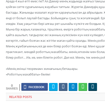
Арада 4 жыл өтті емес пе?! Ал Дамир менің жадымда жалғыз тамшы 
қойған сәтте сұрағымның жауабын таптым. Жүрегім Дамирдің құш
бастады. Жанымды мазалап жүрген қараңғылықтан да айрылдым. Қ
енді от болып лаулай бастады. Бойымдағы суық та жоғалғандай. Ері
изедім. Ұзақ уақыттан бері алғаш рет шынайы күлкіге ие болдым. Құ
Мына бір жарық ғаламатқа, тіршілікке, өмірге роботтың махаббаты
қайта ашылып, тағдырлас екі жанның күлкісімен күн көзі күлімдеп, 
өзгертіп, ғайып болған жас жігітім маған қайта оралды. Менің р
Менің жұмбағымның өзі де мен білер робот болған еді. Мені құша
практикант, мендей роботтың махаббаты, менің өткенім мен болаш
білер робот… Иә, иә, мен білетін робот. Дәл өзі. Менің, тек мені
«Менің екінші теоремам» жинағының беташары.
«Роботтың махаббаты» бөлімі
0
RELATED POSTS