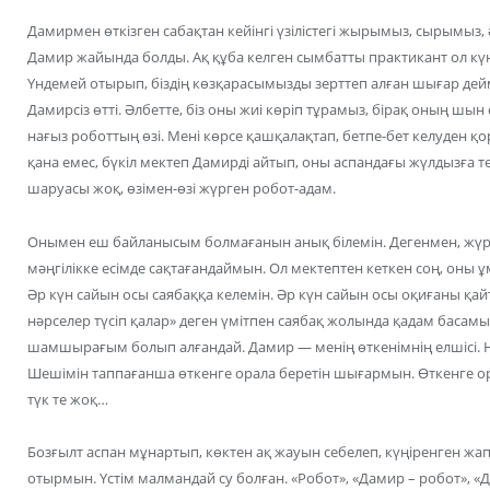
Дамирмен өткізген сабақтан кейінгі үзілістегі жырымыз, сырымыз,
Дамир жайында болды. Ақ құба келген сымбатты практикант ол күн
Үндемей отырып, біздің көзқарасымызды зерттеп алған шығар деймі
Дамирсіз өтті. Әлбетте, біз оны жиі көріп тұрамыз, бірақ оның шын ө
нағыз роботтың өзі. Мені көрсе қашқалақтап, бетпе-бет келуден қо
қана емес, бүкіл мектеп Дамирді айтып, оны аспандағы жүлдызға т
шаруасы жоқ, өзімен-өзі жүрген робот-адам.
Онымен еш байланысым болмағанын анық білемін. Дегенмен, жүре
мәңгілікке есімде сақтағандаймын. Ол мектептен кеткен соң, оны ұмы
Әр күн сайын осы саябаққа келемін. Әр күн сайын осы оқиғаны қай
нәрселер түсіп қалар» деген үмітпен саябақ жолында қадам басам
шамшырағым болып алғандай. Дамир — менің өткенімнің елшісі. Не
Шешімін таппағанша өткенге орала беретін шығармын. Өткенге ор
түк те жоқ…
Бозғылт аспан мұнартып, көктен ақ жауын себелеп, күңіренген жап
отырмын. Үстім малмандай су болған. «Робот», «Дамир – робот», «