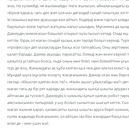
жоқ. Не күлмейді, не жыламайды. Неге жыласын, айналасындағы қы
«Біріне қараса, «ап» деп жеп қоя ма» дегендей сыңай танытқан жігіт
Ұстазымыз әңгіме арасында әзіл айтып, біздерді өзіне тартып қояд
барлығын өзіне тартып жатқаны нағыз шындық. Мұғалима да қыздар
Дамирдің мимикасын бақылап отырып ішің пысып кетеді. Онда еш 
кеттім, бірақ ол маған сондай қызық жан тәрізді болып көрінді. Түрін
«профессор» деп мазақтаудан басқа жол таппайсың. Оны зерттемес
қалап барады. Дамир ақылды, парасатты, білімді жан екені көрініп тұ
қалыпта ұстайтын болса, онда оның нені біліп, нені білмейтінін ұғ
түрі де жоқ. Жанымдағы ақ құба келген қыз «өзі дем ала ма екен?» д
Мұндай шуға мұғалім ескерту жасағанымен, Дамир оған мән берген
секілді. «Ұйықтап қалған жоқ па?», «Көзін ашып ұйықтайды ма?» де
маған тағы да бір рет қарады да, жанындағы қысқа шашты арудан қ
айтпасам да түсінікті. Дамирдің іс-қимылы қатып қалған робот тәрізд
аяқталысымен тыпырлай, у-шу болып сыныптан шығып кеттік. С
маған жымия қарап, қаламсапты қысқа шашты аруға беріп қоюымды
күнім жадымда болғанымен, ол айтқан сөз бен жанардан басқа еште
есімі де – мен үшін жат.