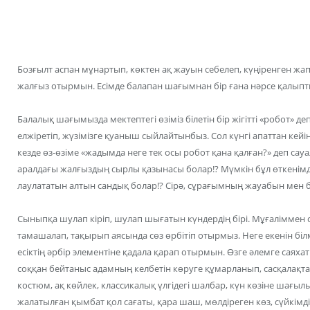
Бозғылт аспан мұнартып, көктен ақ жауын себелеп, күңіренген жап
жалғыз отырмын. Есімде балапан шағымнан бір ғана нәрсе қалып
Балалық шағымызда мектептегі өзіміз білетін бір жігітті «робот» д
елжіретіп, жүзімізге қуаныш сыйлайтынбыз. Сол күнгі апаттан ке
кезде өз-өзіме «жадымда неге тек осы робот қана қалған?» деп сау
аралдағы жалғыздың сырлы қазынасы болар!? Мүмкін бұл өткенімді
лаулататын алтын сандық болар!? Сірә, сұрағымның жауабын мен 
Сыныпқа шулап кіріп, шулап шығатын күндердің бірі. Мұғаліммен 
тамашалап, тақырып аясында сөз өрбітіп отырмыз. Неге екенін біл
есіктің әрбір элементіне қадала қарап отырмын. Өзге әлемге саяхат
соққан бейтаныс адамның келбетін көруге құмарланып, сасқалақтап
костюм, ақ көйлек, классикалық үлгідегі шалбар, күн көзіне шағы
жалатылған қымбат қол сағаты, қара шаш, мөлдіреген көз, сүйкімді