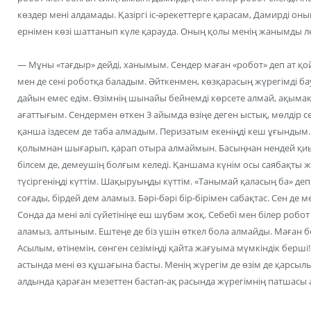
көздер мені алдамады. Қазіргі іс-әрекеттерге қарасам, Дамирді оны
ернімен көзі шаттанып күле қарауда. Оның қолы менің жанымды л
— Мұны «тағдыр» дейді, ханымым. Сендер маған «робот» деп ат қойса
мен де сені роботқа баладым. Әйткенмен, көзқарасың жүрегімді ба
дайын емес едім. Өзімнің шынайы бейнемді көрсете алмай, ақымақ 
ағаттығым. Сендермен өткен 3 айымда өзіңе деген ыстық, мөлдір се
қанша іздесем де таба алмадым. Перизатым екеніңді кеш ұғындым.
қолымнан шығарып, қарап отыра алмаймын. Басыңнан нендей қи
білсем де, демеушің болғым келеді. Қаншама күнім осы саябақты жа
түсіргеніңді күттім. Шақыруыңды күттім. «Танымай қаласың ба» де
соғады, бірдей дем аламыз. Бәрі-бәрі бір-бірімен сабақтас. Сен де ме
Сонда да мені әлі сүйетініңе еш шүбәм жоқ. Себебі мен білер робот –
аламыз, алтыным. Ештеңе де біз үшін өткел бола алмайды. Маған
Асылым, өтінемін, сөнген сезіміңді қайта жағуыма мүмкіндік берші!
астында мені өз құшағына басты. Менің жүрегім де өзім де қарсылы
алдында қараған мезеттен бастап-ақ расында жүрегімнің патшасы 