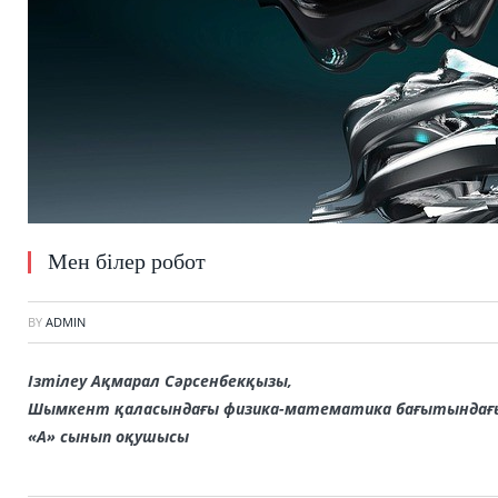
Мен білер робот
BY
ADMIN
Ізтілеу Ақмарал Сәрсенбекқызы,
Шымкент қаласындағы физика-математика бағытындағы 
«А» сынып оқушысы